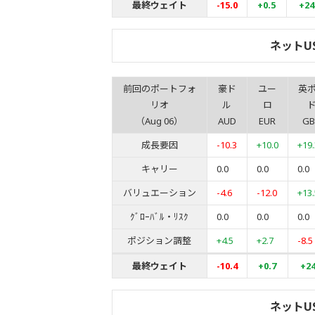
最終ウェイト
-15.0
+0.5
+24
ネットU
前回のポートフォ
豪ド
ユー
英
リオ
ル
ロ
（Aug 06）
AUD
EUR
GB
成長要因
-10.3
+10.0
+19.
キャリー
0.0
0.0
0.0
バリュエーション
-4.6
-12.0
+13.
ｸﾞﾛｰﾊﾞﾙ・ﾘｽｸ
0.0
0.0
0.0
ポジション調整
+4.5
+2.7
-8.5
最終ウェイト
-10.4
+0.7
+24
ネットU