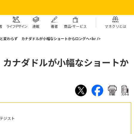
者
ライフデザイン
連載
著者
商
品・
サービス
マネクリとは
と変わらず カナダドルが小幅なショートからロングへ<br />
 カナダドルが小幅なショートか
印刷
ｱﾝｹｰﾄ
テジスト