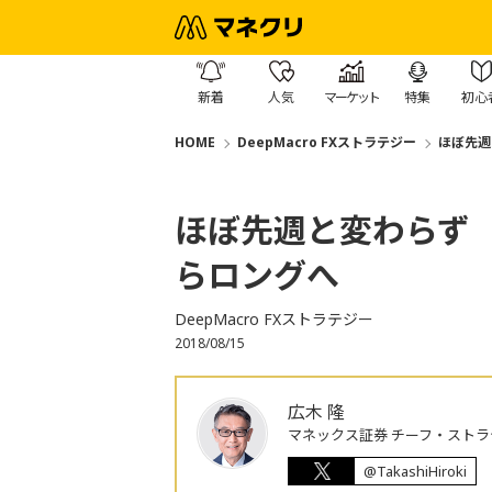
新着
人気
マーケット
特集
初心
HOME
DeepMacro FXストラテジー
ほぼ先週
ほぼ先週と変わらず
らロングへ
DeepMacro FXストラテジー
2018/08/15
広木 隆
マネックス証券 チーフ・ストラ
@TakashiHiroki