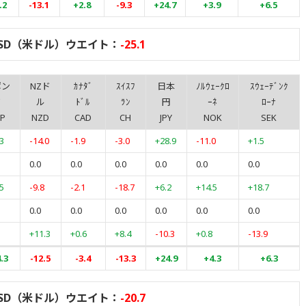
.2
-13.1
+2.8
-9.3
+24.7
+3.9
+6.5
SD（米ドル）ウエイト：
-25.1
ポン
NZド
ｶﾅﾀﾞ
ｽｲｽﾌ
日本
ﾉﾙｳｪｰｸﾛ
ｽｳｪｰﾃﾞﾝｸ
ド
ル
ﾄﾞﾙ
ﾗﾝ
円
ｰﾈ
ﾛｰﾅ
P
NZD
CAD
CH
JPY
NOK
SEK
3
-14.0
-1.9
-3.0
+28.9
-11.0
+1.5
0.0
0.0
0.0
0.0
0.0
0.0
5
-9.8
-2.1
-18.7
+6.2
+14.5
+18.7
0.0
0.0
0.0
0.0
0.0
0.0
+11.3
+0.6
+8.4
-10.3
+0.8
-13.9
.3
-12.5
-3.4
-13.3
+24.9
+4.3
+6.3
SD（米ドル）ウエイト：
-20.7