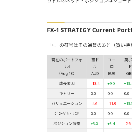
りドルのネット・ポジションはショート
FX-1 STRATEGY Current Portfo
「+」の符号はその通貨のﾛﾝｸﾞ（買い持
現在のポートフォ
豪ド
ユー
英ポ
リオ
ル
ロ
ド
（Aug 13）
AUD
EUR
GB
成長要因
-13.4
+9.0
+13.
キャリー
0.0
0.0
0.0
バリュエーション
-4.6
-11.9
+13.
ｸﾞﾛｰﾊﾞﾙ・ﾘｽｸ
0.0
0.0
0.0
ポジション調整
+3.0
+3.4
-2.6