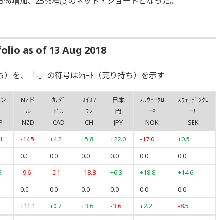
5％増加、25％程度のネット・ショートとなった。
lio as of 13 Aug 2018
ち）を、「-」の符号はｼｮｰﾄ（売り持ち）を示す
ン
NZド
ｶﾅﾀﾞ
ｽｲｽﾌ
日本
ﾉﾙｳｪｰｸﾛ
ｽｳｪｰﾃﾞﾝｸﾛ
ル
ﾄﾞﾙ
ﾗﾝ
円
ｰﾈ
ｰﾅ
P
NZD
CAD
CH
JPY
NOK
SEK
4
-14.5
+4.2
+5.8
+22.0
-17.0
+0.5
0.0
0.0
0.0
0.0
0.0
0.0
3
-9.6
-2.1
-18.8
+6.3
+18.8
+14.6
0.0
0.0
0.0
0.0
0.0
0.0
+11.1
+0.7
+3.6
-3.6
+2.2
-8.5