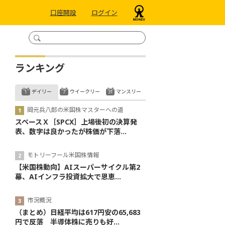
口座開設
ログイン
ランキング
デイリー
ウイークリー
マンスリー
岡元兵八郎の米国株マスターへの道
スペースＸ［SPCX］上場後初の決算発
表、数字は良かったが株価が下落...
モトリーフール米国株情報
【米国株動向】AIスーパーサイクル第2
幕、AIインフラ投資拡大で恩恵...
市況概況
（まとめ）日経平均は617円安の65,683
円で反落 半導体株に売りも好...