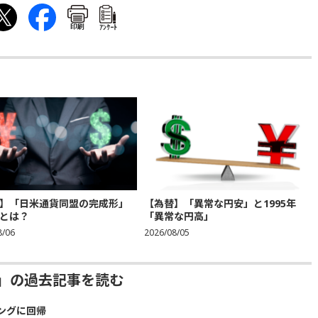
印刷
ｱﾝｹｰﾄ
】「日米通貨同盟の完成形」
【為替】「異常な円安」と1995年
とは？
「異常な円高」
8/06
2026/08/05
ジー」の過去記事を読む
ングに回帰