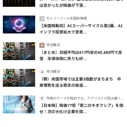
は良かったが株価が下落...
モトリーフール米国株情報
【米国株動向】AIスーパーサイクル第2幕、AI
インフラ投資拡大で恩恵...
市況概況
（まとめ）日経平均は617円安の65,683円で反
落 半導体株に売りも好...
市況概況
（朝）米国市場では主要3指数がまちまち 中
東情勢を巡る懸念の後退...
市場のテーマを再訪する。アナリストが読み解くテーマの本質
【日本株】株価77倍「第二のキオクシア」を探
せ！次の大化け企業を探...