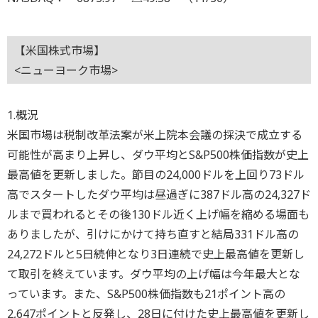
【米国株式市場】
<ニューヨーク市場>
1.概況
米国市場は税制改革法案が米上院本会議の採決で成立する
可能性が高まり上昇し、ダウ平均とS&P500株価指数が史上
最高値を更新しました。節目の24,000ドルを上回り73ドル
高でスタートしたダウ平均は昼過ぎに387ドル高の24,327ド
ルまで買われるとその後130ドル近く上げ幅を縮める場面も
ありましたが、引けにかけて持ち直すと結局331ドル高の
24,272ドルと5日続伸となり3日連続で史上最高値を更新し
て取引を終えています。ダウ平均の上げ幅は今年最大とな
っています。また、S&P500株価指数も21ポイント高の
2,647ポイントと反発し、28日に付けた史上最高値を更新し