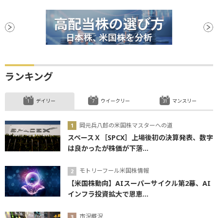
ランキング
デイリー
ウイークリー
マンスリー
岡元兵八郎の米国株マスターへの道
スペースＸ［SPCX］上場後初の決算発表、数字
は良かったが株価が下落...
モトリーフール米国株情報
【米国株動向】AIスーパーサイクル第2幕、AI
インフラ投資拡大で恩恵...
市況概況