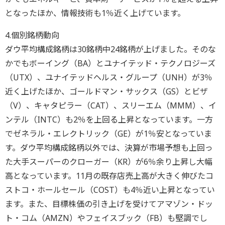
となったほか、情報技術も1％近く上げています。
4.個別銘柄動向
ダウ平均構成銘柄は30銘柄中24銘柄が上げました。そのな
かでもボーイング（BA）とユナイテッド・テクノロジーズ
（UTX）、ユナイテッドヘルス・グループ（UNH）が3％
近く上げたほか、ゴールドマン・サックス（GS）とビザ
（V）、キャタピラー（CAT）、スリーエム（MMM）、イ
ンテル（INTC）も2％を上回る上昇となっています。一方
でゼネラル・エレクトリック（GE）が1％安となっていま
す。ダウ平均構成銘柄以外では、決算が市場予想も上回っ
た大手スーパーのクローガー（KR）が6％余り上昇し大幅
高となっています。11月の既存店売上高が大きく伸びたコ
ストコ・ホールセール（COST）も4％近い上昇となってい
ます。また、目標株価の引き上げを受けてアマゾン・ドッ
ト・コム（AMZN）やフェイスブック（FB）も堅調でし