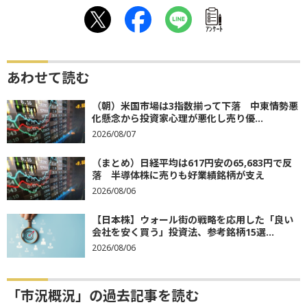
ｱﾝｹｰﾄ
あわせて読む
（朝）米国市場は3指数揃って下落 中東情勢悪
化懸念から投資家心理が悪化し売り優...
2026/08/07
（まとめ）日経平均は617円安の65,683円で反
落 半導体株に売りも好業績銘柄が支え
2026/08/06
【日本株】ウォール街の戦略を応用した「良い
会社を安く買う」投資法、参考銘柄15選...
2026/08/06
「市況概況」の過去記事を読む