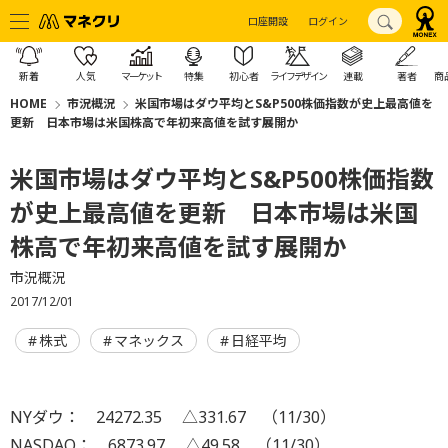
口座開設
ログイン
新着
人気
マーケット
特集
初心者
ライフデザイン
連載
著者
商
HOME
市況概況
米国市場はダウ平均とS&P500株価指数が史上最高値を
更新 日本市場は米国株高で年初来高値を試す展開か
米国市場はダウ平均とS&P500株価指数
が史上最高値を更新 日本市場は米国
株高で年初来高値を試す展開か
市況概況
2017/12/01
株式
マネックス
日経平均
NYダウ： 24272.35 △331.67 （11/30）
NASDAQ： 6873.97 △49.58 （11/30）