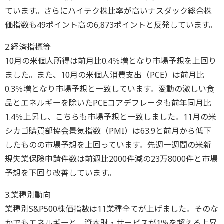
ています。さらにハイテク株比率が高いナスダック総合株
価指数も49ポイント高の6,873ポイントと反発しています。
2.経済指標等
10月の米個人所得は前月比0.4％増となり市場予想を上回り
ました。また、10月の米個人消費支出（PCE）は前月比
0.3％増となり市場予想と一致しています。変動の激しい食
品とエネルギーを除いたPCEコアデフレータも前年同月比
1.4％上昇し、こちらも市場予想と一致しました。11月の米
シカゴ購買部協会景気指数（PMI）は63.9と前月から低下
したものの市場予想を上回っています。先週一週間の米新
規失業保険申請件数は前週比2000件減の23万8000件と市場
予想を下回り改善しています。
3.業種別動向
業種別S&P500株価指数は11業種全てが上げました。そのな
かでもエネルギーと、資本財・サービスが1％を超える上昇