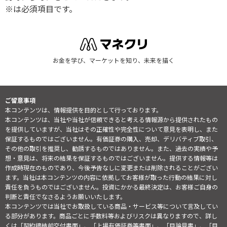
※は必須項目です。
お金を学び、マーケットを知り、未来を描く
ご留意事項
本コンテンツは、情報提供を目的として行っております。
本コンテンツは、当社や当社が信頼できると考える情報源から提供されたもの
を提供していますが、当社はその正確性や完全性について意見を表明し、また
保証するものではございません。有価証券の購入、売却、デリバティブ取引、
その他の取引を推奨し、勧誘するものではありません。また、過去の実績や予
想・意見は、将来の結果を保証するものではございません。提供する情報等は
作成時現在のものであり、今後予告なしに変更または削除されることがござい
ます。当社は本コンテンツの内容に依拠してお客様が取った行動の結果に対し
責任を負うものではございません。投資にかかる最終決定は、お客様ご自身の
判断と責任でなさるようお願いいたします。
本コンテンツでは当社でお取扱している商品・サービス等について言及してい
る部分があります。商品ごとに手数料等およびリスクは異なりますので、詳し
くは「契約締結前交付書面」、「上場有価証券等書面」、「目論見書」、「目