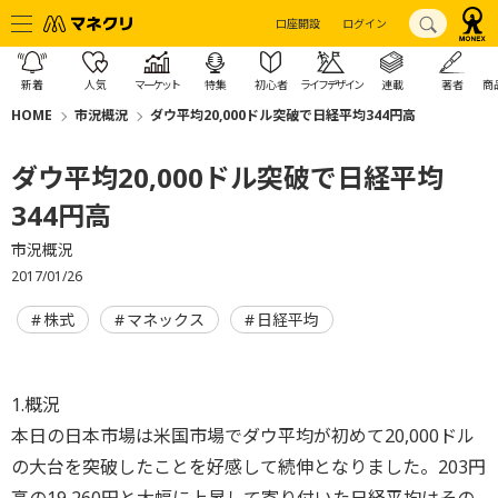
口座開設
ログイン
新着
人気
マーケット
特集
初心者
ライフデザイン
連載
著者
商
HOME
市況概況
ダウ平均20,000ドル突破で日経平均344円高
ダウ平均20,000ドル突破で日経平均
344円高
市況概況
2017/01/26
株式
マネックス
日経平均
1.概況
本日の日本市場は米国市場でダウ平均が初めて20,000ドル
の大台を突破したことを好感して続伸となりました。203円