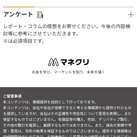
アンケート
レポート・コラムの感想をお寄せください。今後の内容検
討等に参考にさせていただきます。
※は必須項目です。
お金を学び、マーケットを知り、未来を描く
ご留意事項
本コンテンツは、情報提供を目的として行っております。
本コンテンツは、当社や当社が信頼できると考える情報源から提供されたもの
を提供していますが、当社はその正確性や完全性について意見を表明し、また
保証するものではございません。有価証券の購入、売却、デリバティブ取引、
その他の取引を推奨し、勧誘するものではありません。また、過去の実績や予
想・意見は、将来の結果を保証するものではございません。提供する情報等は
作成時現在のものであり、今後予告なしに変更または削除されることがござい