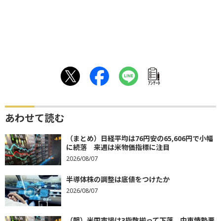
ｱﾝｹｰﾄ
あわせて読む
（まとめ）日経平均は76円安の65,606円で小幅
に続落 来週は米物価指標に注目
2026/08/07
半導体株の調整は底値をつけたか
2026/08/07
（朝）米国市場は3指数揃って下落 中東情勢悪