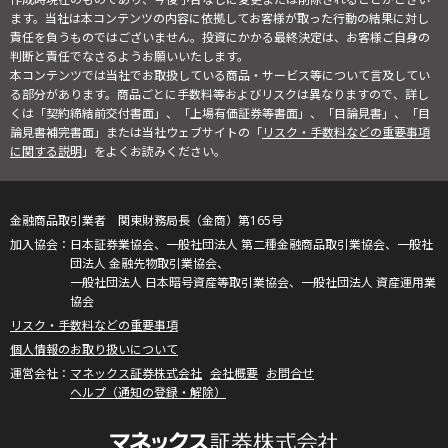
ます。当社は本コンテンツの内容に依拠してお客様が取った行動の結果に対し
責任を負うものではございません。投資にかかる最終決定は、お客様ご自身の
判断と責任でなさるようお願いいたします。
本コンテンツでは当社でお取扱している商品・サービス等について言及してい
る部分があります。商品ごとに手数料等およびリスクは異なりますので、詳し
くは「契約締結前交付書面」、「上場有価証券等書面」、「目論見書」、「目
論見書補完書面」または当社ウェブサイトの「
リスク・手数料などの重要事項
に関する説明
」をよくお読みください。
金融商品取引業者 関東財務局長（金商）第165号
日本証券業協会、一般社団法人 第二種金融商品取引業協会、一般社
団法人 金融先物取引業協会、
一般社団法人 日本暗号資産等取引業協会、一般社団法人 資産運用業
協会
リスク・手数料などの重要事項
個人情報のお取り扱いについて
マネックス証券株式会社
会社概要
お問合せ
ヘルプ（通知の登録・解除）