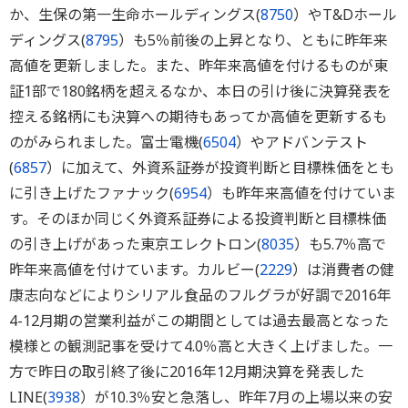
か、生保の第一生命ホールディングス(
8750
）やT&Dホール
ディングス(
8795
）も5％前後の上昇となり、ともに昨年来
高値を更新しました。また、昨年来高値を付けるものが東
証1部で180銘柄を超えるなか、本日の引け後に決算発表を
控える銘柄にも決算への期待もあってか高値を更新するも
のがみられました。富士電機(
6504
）やアドバンテスト
(
6857
）に加えて、外資系証券が投資判断と目標株価をとも
に引き上げたファナック(
6954
）も昨年来高値を付けていま
す。そのほか同じく外資系証券による投資判断と目標株価
の引き上げがあった東京エレクトロン(
8035
）も5.7％高で
昨年来高値を付けています。カルビー(
2229
）は消費者の健
康志向などによりシリアル食品のフルグラが好調で2016年
4-12月期の営業利益がこの期間としては過去最高となった
模様との観測記事を受けて4.0％高と大きく上げました。一
方で昨日の取引終了後に2016年12月期決算を発表した
LINE(
3938
）が10.3％安と急落し、昨年7月の上場以来の安