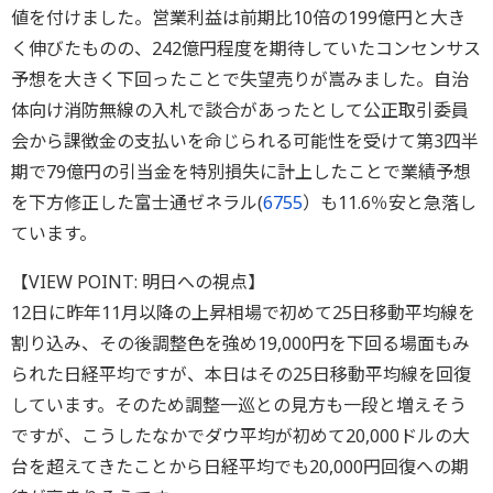
値を付けました。営業利益は前期比10倍の199億円と大き
く伸びたものの、242億円程度を期待していたコンセンサス
予想を大きく下回ったことで失望売りが嵩みました。自治
体向け消防無線の入札で談合があったとして公正取引委員
会から課徴金の支払いを命じられる可能性を受けて第3四半
期で79億円の引当金を特別損失に計上したことで業績予想
を下方修正した富士通ゼネラル(
6755
）も11.6％安と急落し
ています。
【VIEW POINT: 明日への視点】
12日に昨年11月以降の上昇相場で初めて25日移動平均線を
割り込み、その後調整色を強め19,000円を下回る場面もみ
られた日経平均ですが、本日はその25日移動平均線を回復
しています。そのため調整一巡との見方も一段と増えそう
ですが、こうしたなかでダウ平均が初めて20,000ドルの大
台を超えてきたことから日経平均でも20,000円回復への期