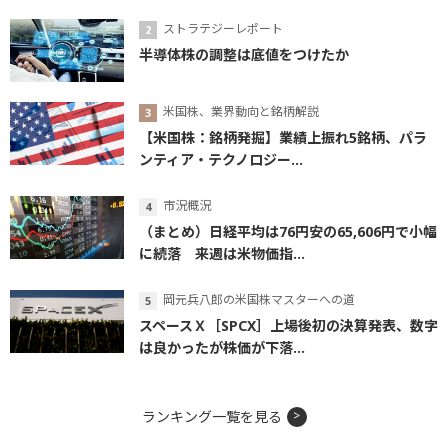
ストラテジーレポート
半導体株の調整は底値をつけたか
米国株、業界動向と銘柄解説
【米国株：銘柄発掘】業績上振れ5銘柄、パラ
ンティア・テクノロジー...
市況概況
（まとめ）日経平均は76円安の65,606円で小幅
に続落 来週は米物価指...
岡元兵八郎の米国株マスターへの道
スペースＸ［SPCX］上場後初の決算発表、数字
は良かったが株価が下落...
ランキング一覧を見る