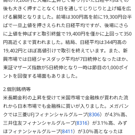
高の19,260円と大幅に上昇して寄り付いた日経平均はその
後も大きく押すことなく1日を通してじりじりと上げ幅を広
げる展開となりました。前場は300円高を前に19,300円台半
ばで一旦上値を押さえられた日経平均ですが、後場にさら
に上値を伸ばすと取引終盤で19,400円を僅かに上回って350
円高近くまで買われました。結局、日経平均は344円高の
19,402円とほぼ高値引けで取引を終えています。また、新
興市場では日経ジャスダック平均が7日続伸となったほか、
東証マザーズ指数が5日続伸となり一時は節目の1,000ポイ
ントを回復する場面もありました。
2.個別銘柄等
米長期金利の上昇を受けて米国市場で金融株が買われた流
れから日本市場でも金融株に買いが入りました。メガバン
クでは三菱UFJフィナンシャルグループ(
8306
）が4.3％高、
三井住友フィナンシャルグループ(
8316
）が3.1％高、みず
ほフィナンシャルグループ(
8411
）が3.0％高となったほ