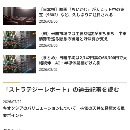
【日本株】映画『ちいかわ』が大ヒット中の東
宝（9602）など、久しぶりに注目される...
2026/08/06
（朝）米国市場では主要3指数がまちまち 中東
情勢を巡る懸念の後退と好決算が支え
2026/08/06
（まとめ）日経平均は2,342円高の66,300円で大
幅続伸 AI・半導体銘柄がけん引
2026/08/05
「ストラテジーレポート」の過去記事を読む
2026/07/22
キオクシアのバリュエーションについて 株価の天井を見極める重
要ポイント