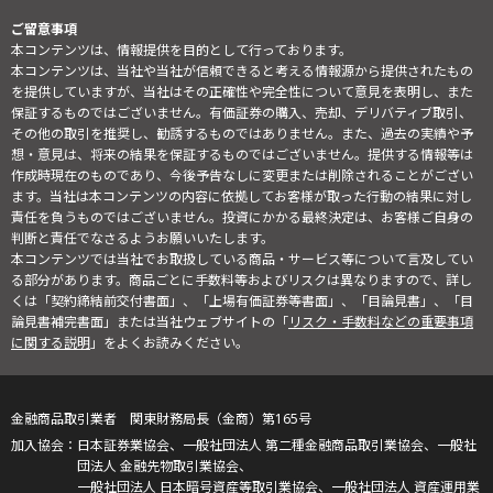
ご留意事項
本コンテンツは、情報提供を目的として行っております。
本コンテンツは、当社や当社が信頼できると考える情報源から提供されたもの
を提供していますが、当社はその正確性や完全性について意見を表明し、また
保証するものではございません。有価証券の購入、売却、デリバティブ取引、
その他の取引を推奨し、勧誘するものではありません。また、過去の実績や予
想・意見は、将来の結果を保証するものではございません。提供する情報等は
作成時現在のものであり、今後予告なしに変更または削除されることがござい
ます。当社は本コンテンツの内容に依拠してお客様が取った行動の結果に対し
責任を負うものではございません。投資にかかる最終決定は、お客様ご自身の
判断と責任でなさるようお願いいたします。
本コンテンツでは当社でお取扱している商品・サービス等について言及してい
る部分があります。商品ごとに手数料等およびリスクは異なりますので、詳し
くは「契約締結前交付書面」、「上場有価証券等書面」、「目論見書」、「目
論見書補完書面」または当社ウェブサイトの「
リスク・手数料などの重要事項
に関する説明
」をよくお読みください。
金融商品取引業者 関東財務局長（金商）第165号
日本証券業協会、一般社団法人 第二種金融商品取引業協会、一般社
団法人 金融先物取引業協会、
一般社団法人 日本暗号資産等取引業協会、一般社団法人 資産運用業