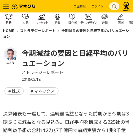
口座開設
ログイン
新着
人気
マーケット
特集
初心者
ライフデザイン
連載
著者
商
HOME
ストラテジーレポート
今期減益の要因と日経平均のバリュエーシ
ョン
今期減益の要因と日経平均のバリ
ュエーション
広木 隆
ストラテジーレポート
2018/05/18
株式
マネックス
決算発表も一巡して、連続最高益となった前期から今期は3
期ぶりに減益となる見込み。日経平均を構成する225社の当
期利益予想の合計は27兆7千億円で前期実績から1兆8千億