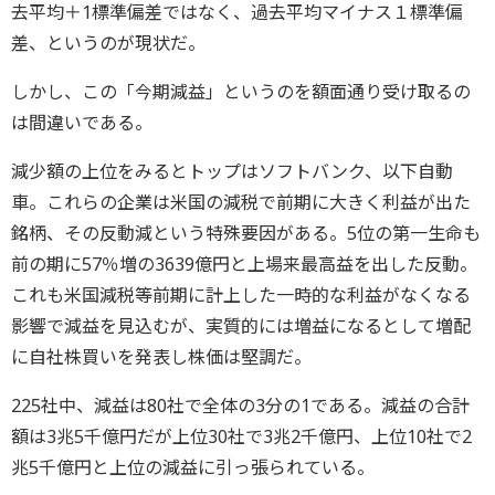
去平均＋1標準偏差ではなく、過去平均マイナス１標準偏
差、というのが現状だ。
しかし、この「今期減益」というのを額面通り受け取るの
は間違いである。
減少額の上位をみるとトップはソフトバンク、以下自動
車。これらの企業は米国の減税で前期に大きく利益が出た
銘柄、その反動減という特殊要因がある。5位の第一生命も
前の期に57％増の3639億円と上場来最高益を出した反動。
これも米国減税等前期に計上した一時的な利益がなくなる
影響で減益を見込むが、実質的には増益になるとして増配
に自社株買いを発表し株価は堅調だ。
225社中、減益は80社で全体の3分の1である。減益の合計
額は3兆5千億円だが上位30社で3兆2千億円、上位10社で2
兆5千億円と上位の減益に引っ張られている。