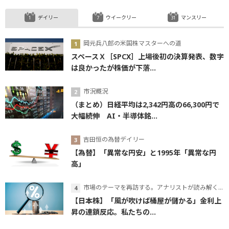
デイリー
ウイークリー
マンスリー
岡元兵八郎の米国株マスターへの道
スペースＸ［SPCX］上場後初の決算発表、数字
は良かったが株価が下落...
市況概況
（まとめ）日経平均は2,342円高の66,300円で
大幅続伸 AI・半導体銘...
吉田恒の為替デイリー
【為替】「異常な円安」と1995年「異常な円
高」
市場のテーマを再訪する。アナリストが読み解くテーマの本質
【日本株】「風が吹けば桶屋が儲かる」金利上
昇の連鎖反応。私たちの...