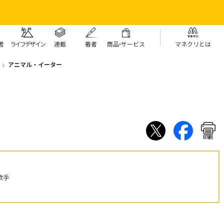
者
ライフデザイン
連載
著者
商
品・
サービス
マネクリとは
アニマル・イーター
印刷
歌手