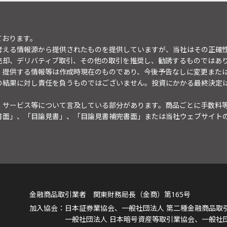
ております。
考える情報源から提供されたものを提供していますが、当社はその正確
売却、デリバティブ取引、その他の取引を推奨し、勧誘するものではあ
。提供する情報等は作成時現在のものであり、今後予告なしに変更また
の結果に対し責任を負うものではございません。投資にかかる最終決定
・サービス等について言及している部分があります。商品ごとに手数料
書面」、「目論見書」、「目論見書補完書面」または当社ウェブサイト
金融商品取引業者 関東財務局長（金商）第165号
日本証券業協会、一般社団法人 第二種金融商品取
一般社団法人 日本暗号資産等取引業協会、一般社