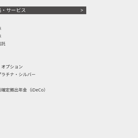
品・サービス
株
株
信託
・オプション
プラチナ・シルバー
確定拠出年金（iDeCo）