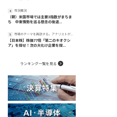
市況概況
（朝）米国市場では主要3指数がまちま
ち 中東情勢を巡る懸念の後退...
市場のテーマを再訪する。アナリストが読み解くテーマの本質
【日本株】株価77倍「第二のキオクシ
ア」を探せ！次の大化け企業を探...
ランキング一覧を見る