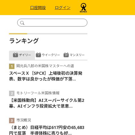
口座開設
ログイン
ランキング
デイリー
ウイークリー
マンスリー
岡元兵八郎の米国株マスターへの道
スペースＸ［SPCX］上場後初の決算発
表、数字は良かったが株価が下落...
モトリーフール米国株情報
【米国株動向】AIスーパーサイクル第2
幕、AIインフラ投資拡大で恩恵...
市況概況
（まとめ）日経平均は617円安の65,683
円で反落 半導体株に売りも好...