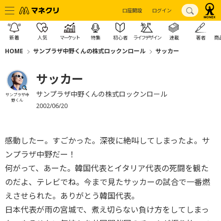
口座開設
ログイン
新着
人気
マーケット
特集
初心者
ライフデザイン
連載
著者
商
HOME
サンプラザ中野くんの株式ロックンロール
サッカー
サッカー
サンプラザ中野くんの株式ロックンロール
サンプラザ中
野くん
2002/06/20
感動したー。すごかった。深夜に絶叫してしまったよ。サ
ンプラザ中野だー！
何がって、あーた。韓国代表とイタリア代表の死闘を観た
のだよ、テレビでね。今まで見たサッカーの試合で一番燃
えさせられた。ありがとう韓国代表。
日本代表が雨の宮城で、煮え切らない負け方をしてしまっ