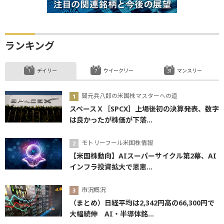
ランキング
デイリー
ウイークリー
マンスリー
岡元兵八郎の米国株マスターへの道
スペースＸ［SPCX］上場後初の決算発表、数字
は良かったが株価が下落...
モトリーフール米国株情報
【米国株動向】AIスーパーサイクル第2幕、AI
インフラ投資拡大で恩恵...
市況概況
（まとめ）日経平均は2,342円高の66,300円で
大幅続伸 AI・半導体銘...