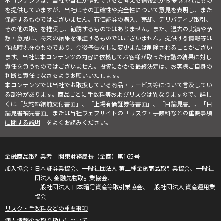
本コンテンツは、当社や当社が信頼できると考える情報源から提供されたもの
を提供していますが、当社はその正確性や完全性について意見を表明し、また
保証するものではございません。有価証券の購入、売却、デリバティブ取引、
その他の取引を推奨し、勧誘するものではありません。また、過去の実績や予
想・意見は、将来の結果を保証するものではございません。提供する情報等は
作成時現在のものであり、今後予告なしに変更または削除されることがござい
ます。当社は本コンテンツの内容に依拠してお客様が取った行動の結果に対し
責任を負うものではございません。投資にかかる最終決定は、お客様ご自身の
判断と責任でなさるようお願いいたします。
本コンテンツでは当社でお取扱している商品・サービス等について言及してい
る部分があります。商品ごとに手数料等およびリスクは異なりますので、詳し
くは「契約締結前交付書面」、「上場有価証券等書面」、「目論見書」、「目
論見書補完書面」または当社ウェブサイトの「
リスク・手数料などの重要事項
に関する説明
」をよくお読みください。
金融商品取引業者 関東財務局長（金商）第165号
日本証券業協会、一般社団法人 第二種金融商品取引業協会、一般社
団法人 金融先物取引業協会、
一般社団法人 日本暗号資産等取引業協会、一般社団法人 資産運用業
協会
リスク・手数料などの重要事項
個人情報のお取り扱いについて