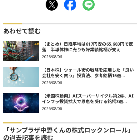
あわせて読む
（まとめ）日経平均は617円安の65,683円で反
落 半導体株に売りも好業績銘柄が支え
2026/08/06
【日本株】ウォール街の戦略を応用した「良い
会社を安く買う」投資法、参考銘柄15選...
2026/08/06
【米国株動向】AIスーパーサイクル第2幕、AI
インフラ投資拡大で恩恵を受ける銘柄3選...
2026/08/06
「サンプラザ中野くんの株式ロックンロール」
の過去記事を読む