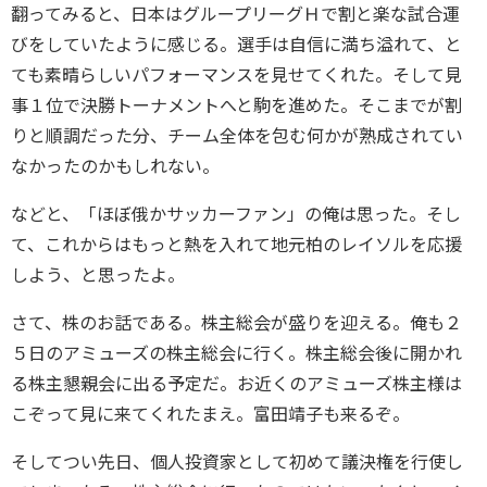
翻ってみると、日本はグループリーグＨで割と楽な試合運
びをしていたように感じる。選手は自信に満ち溢れて、と
ても素晴らしいパフォーマンスを見せてくれた。そして見
事１位で決勝トーナメントへと駒を進めた。そこまでが割
りと順調だった分、チーム全体を包む何かが熟成されてい
なかったのかもしれない。
などと、「ほぼ俄かサッカーファン」の俺は思った。そし
て、これからはもっと熱を入れて地元柏のレイソルを応援
しよう、と思ったよ。
さて、株のお話である。株主総会が盛りを迎える。俺も２
５日のアミューズの株主総会に行く。株主総会後に開かれ
る株主懇親会に出る予定だ。お近くのアミューズ株主様は
こぞって見に来てくれたまえ。富田靖子も来るぞ。
そしてつい先日、個人投資家として初めて議決権を行使し