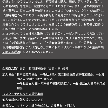
保証するものではございません。有価証券の購入、売却、デリバティブ取引、
その他の取引を推奨し、勧誘するものではありません。また、過去の実績や予
想・意見は、将来の結果を保証するものではございません。提供する情報等は
作成時現在のものであり、今後予告なしに変更または削除されることがござい
ます。当社は本コンテンツの内容に依拠してお客様が取った行動の結果に対し
責任を負うものではございません。投資にかかる最終決定は、お客様ご自身の
判断と責任でなさるようお願いいたします。
本コンテンツでは当社でお取扱している商品・サービス等について言及してい
る部分があります。商品ごとに手数料等およびリスクは異なりますので、詳し
くは「契約締結前交付書面」、「上場有価証券等書面」、「目論見書」、「目
論見書補完書面」または当社ウェブサイトの「
リスク・手数料などの重要事項
に関する説明
」をよくお読みください。
金融商品取引業者 関東財務局長（金商）第165号
日本証券業協会、一般社団法人 第二種金融商品取引業協会、一般社
団法人 金融先物取引業協会、
一般社団法人 日本暗号資産等取引業協会、一般社団法人 資産運用業
協会
リスク・手数料などの重要事項
個人情報のお取り扱いについて
マネックス証券株式会社
会社概要
お問合せ