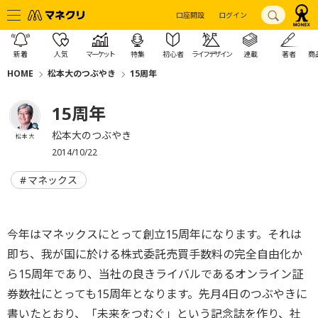
口座開設
ログイン
新着
人気
マーケット
特集
初心者
ライフデザイン
連載
著者
商
HOME
松本大のつぶやき
15周年
15周年
松本大のつぶやき
松本 大
2014/10/22
マネックス
今年はマネックスにとって創立15周年になります。それは
即ち、我が国に於ける株式委託売買手数料の完全自由化か
ら15周年であり、当社の良きライバルであるオンライン証
券数社にとっても15周年となります。先月4日のつぶやきに
書いたとおり、「未来をつむぐ」という記念誌を作り、社