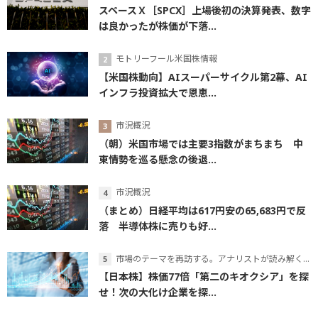
スペースＸ［SPCX］上場後初の決算発表、数字
は良かったが株価が下落...
モトリーフール米国株情報
【米国株動向】AIスーパーサイクル第2幕、AI
インフラ投資拡大で恩恵...
市況概況
（朝）米国市場では主要3指数がまちまち 中
東情勢を巡る懸念の後退...
市況概況
（まとめ）日経平均は617円安の65,683円で反
落 半導体株に売りも好...
市場のテーマを再訪する。アナリストが読み解くテーマの本質
【日本株】株価77倍「第二のキオクシア」を探
せ！次の大化け企業を探...