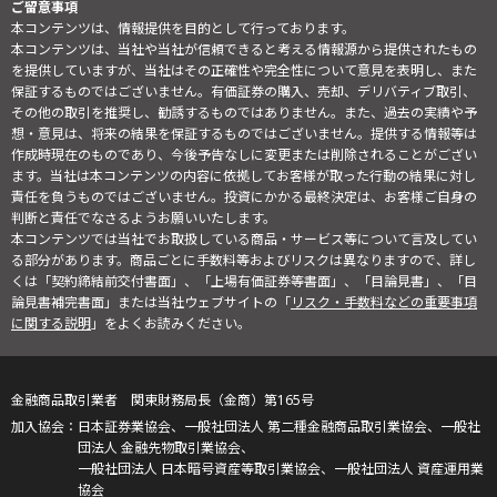
ご留意事項
本コンテンツは、情報提供を目的として行っております。
本コンテンツは、当社や当社が信頼できると考える情報源から提供されたもの
を提供していますが、当社はその正確性や完全性について意見を表明し、また
保証するものではございません。有価証券の購入、売却、デリバティブ取引、
その他の取引を推奨し、勧誘するものではありません。また、過去の実績や予
想・意見は、将来の結果を保証するものではございません。提供する情報等は
作成時現在のものであり、今後予告なしに変更または削除されることがござい
ます。当社は本コンテンツの内容に依拠してお客様が取った行動の結果に対し
責任を負うものではございません。投資にかかる最終決定は、お客様ご自身の
判断と責任でなさるようお願いいたします。
本コンテンツでは当社でお取扱している商品・サービス等について言及してい
る部分があります。商品ごとに手数料等およびリスクは異なりますので、詳し
くは「契約締結前交付書面」、「上場有価証券等書面」、「目論見書」、「目
論見書補完書面」または当社ウェブサイトの「
リスク・手数料などの重要事項
に関する説明
」をよくお読みください。
金融商品取引業者 関東財務局長（金商）第165号
日本証券業協会、一般社団法人 第二種金融商品取引業協会、一般社
団法人 金融先物取引業協会、
一般社団法人 日本暗号資産等取引業協会、一般社団法人 資産運用業
協会