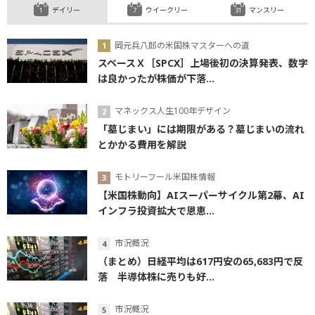
デイリー
ウイークリー
マンスリー
岡元兵八郎の米国株マスターへの道
スペースＸ［SPCX］上場後初の決算発表、数字
は良かったが株価が下落...
マネックス人生100年デザイン
「墓じまい」には期限がある？墓じまいの流れ
とかかる費用を解説
モトリーフール米国株情報
【米国株動向】AIスーパーサイクル第2幕、AI
インフラ投資拡大で恩恵...
市況概況
（まとめ）日経平均は617円安の65,683円で反
落 半導体株に売りも好...
市況概況