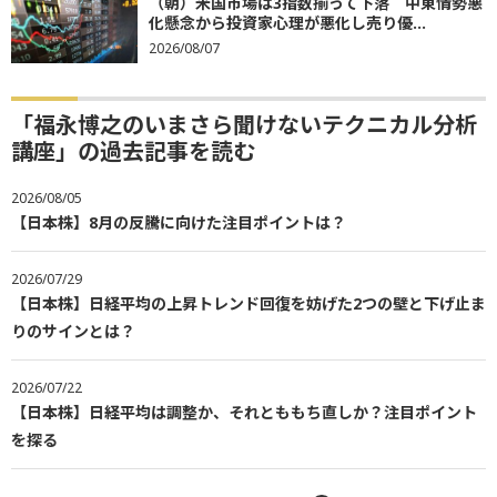
（朝）米国市場は3指数揃って下落 中東情勢悪
化懸念から投資家心理が悪化し売り優...
2026/08/07
「福永博之のいまさら聞けないテクニカル分析
講座」の過去記事を読む
2026/08/05
【日本株】8月の反騰に向けた注目ポイントは？
2026/07/29
【日本株】日経平均の上昇トレンド回復を妨げた2つの壁と下げ止ま
りのサインとは？
2026/07/22
【日本株】日経平均は調整か、それとももち直しか？注目ポイント
を探る