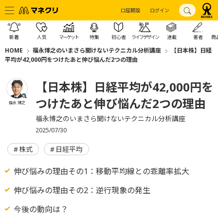
口座開設
ログイン
新着
人気
マーケット
特集
初心者
ライフデザイン
連載
著者
商
HOME
福永博之のいまさら聞けないテクニカル分析講座
【日本株】日経
平均が42,000円をつけたあと伸び悩んだ2つの理由
【日本株】日経平均が42,000円を
つけたあと伸び悩んだ2つの理由
福永 博之
福永博之のいまさら聞けないテクニカル分析講座
2025/07/30
株式
日経平均
伸び悩みの理由その1：移動平均線との乖離率拡大
伸び悩みの理由その2：逆行現象の発生
今後の動向は？