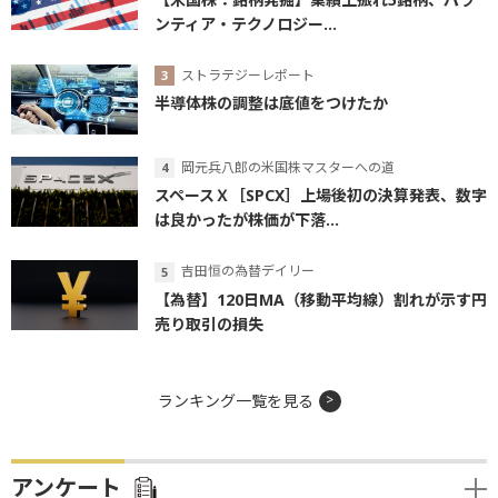
ンティア・テクノロジー...
ストラテジーレポート
半導体株の調整は底値をつけたか
岡元兵八郎の米国株マスターへの道
スペースＸ［SPCX］上場後初の決算発表、数字
は良かったが株価が下落...
吉田恒の為替デイリー
【為替】120日MA（移動平均線）割れが示す円
売り取引の損失
ランキング一覧を見る
アンケート