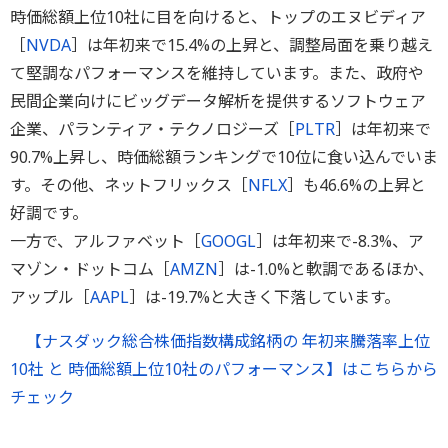
時価総額上位10社に目を向けると、トップのエヌビディア
［
NVDA
］は年初来で15.4%の上昇と、調整局面を乗り越え
て堅調なパフォーマンスを維持しています。また、政府や
民間企業向けにビッグデータ解析を提供するソフトウェア
企業、パランティア・テクノロジーズ［
PLTR
］は年初来で
90.7%上昇し、時価総額ランキングで10位に食い込んでいま
す。その他、ネットフリックス［
NFLX
］も46.6%の上昇と
好調です。
一方で、アルファベット［
GOOGL
］は年初来で-8.3%、ア
マゾン・ドットコム［
AMZN
］は-1.0%と軟調であるほか、
アップル［
AAPL
］は-19.7%と大きく下落しています。
【ナスダック総合株価指数構成銘柄の 年初来騰落率上位
10社 と 時価総額上位10社のパフォーマンス】はこちらから
チェック