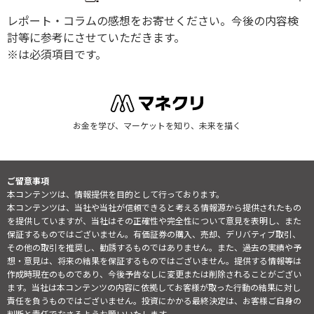
レポート・コラムの感想をお寄せください。今後の内容検
討等に参考にさせていただきます。
※は必須項目です。
お金を学び、マーケットを知り、未来を描く
ご留意事項
本コンテンツは、情報提供を目的として行っております。
本コンテンツは、当社や当社が信頼できると考える情報源から提供されたもの
を提供していますが、当社はその正確性や完全性について意見を表明し、また
保証するものではございません。有価証券の購入、売却、デリバティブ取引、
その他の取引を推奨し、勧誘するものではありません。また、過去の実績や予
想・意見は、将来の結果を保証するものではございません。提供する情報等は
作成時現在のものであり、今後予告なしに変更または削除されることがござい
ます。当社は本コンテンツの内容に依拠してお客様が取った行動の結果に対し
責任を負うものではございません。投資にかかる最終決定は、お客様ご自身の