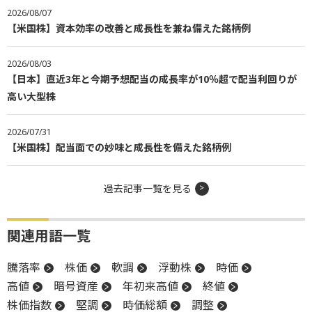
2026/08/07
【米国株】資本効率の改善と成長性を兼ね備えた銘柄例
2026/08/03
【日本】直近3年と今期予想配当の成長率が10％超で配当利回りが
高い大型株
2026/07/31
【米国株】配当面での妙味と成長性を備えた銘柄例
過去記事一覧を見る
関連用語一覧
騰落率
株価
軟調
浮動株
時価
高値
暗号資産
年初来高値
終値
株価指数
堅調
時価総額
調整