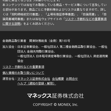
判断と責任でなさるようお願いいたします。
本コンテンツでは当社でお取扱している商品・サービス等について言及してい
る部分があります。商品ごとに手数料等およびリスクは異なりますので、詳し
くは「契約締結前交付書面」、「上場有価証券等書面」、「目論見書」、「目
論見書補完書面」または当社ウェブサイトの「
リスク・手数料などの重要事項
に関する説明
」をよくお読みください。
金融商品取引業者 関東財務局長（金商）第165号
日本証券業協会、一般社団法人 第二種金融商品取引業協会、一般社
団法人 金融先物取引業協会、
一般社団法人 日本暗号資産等取引業協会、一般社団法人 資産運用業
協会
リスク・手数料などの重要事項
個人情報のお取り扱いについて
マネックス証券株式会社
会社概要
お問合せ
ヘルプ（通知の登録・解除）
COPYRIGHT © MONEX, Inc.