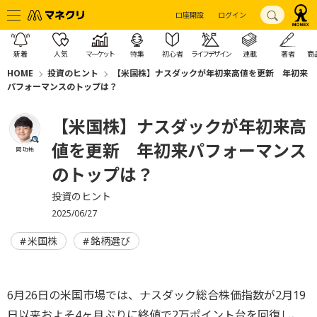
口座開設
ログイン
新着
人気
マーケット
特集
初心者
ライフデザイン
連載
著者
商
HOME
投資のヒント
【米国株】ナスダックが年初来高値を更新 年初来
パフォーマンスのトップは？
【米国株】ナスダックが年初来高
値を更新 年初来パフォーマンス
岡 功祐
のトップは？
投資のヒント
2025/06/27
米国株
銘柄選び
6月26日の米国市場では、ナスダック総合株価指数が2月19
日以来およそ4ヶ月ぶりに終値で2万ポイント台を回復し、