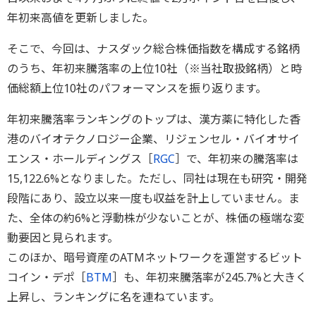
年初来高値を更新しました。
そこで、今回は、ナスダック総合株価指数を構成する銘柄
のうち、年初来騰落率の上位10社（※当社取扱銘柄）と時
価総額上位10社のパフォーマンスを振り返ります。
年初来騰落率ランキングのトップは、漢方薬に特化した香
港のバイオテクノロジー企業、リジェンセル・バイオサイ
エンス・ホールディングス［
RGC
］で、年初来の騰落率は
15,122.6%となりました。ただし、同社は現在も研究・開発
段階にあり、設立以来一度も収益を計上していません。ま
た、全体の約6%と浮動株が少ないことが、株価の極端な変
動要因と見られます。
このほか、暗号資産のATMネットワークを運営するビット
コイン・デポ［
BTM
］も、年初来騰落率が245.7%と大きく
上昇し、ランキングに名を連ねています。