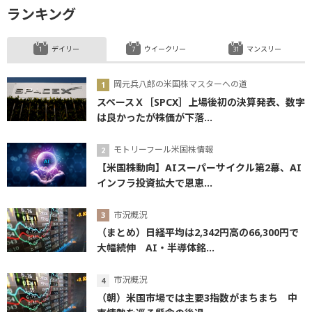
ランキング
デイリー
ウイークリー
マンスリー
岡元兵八郎の米国株マスターへの道
スペースＸ［SPCX］上場後初の決算発表、数字
は良かったが株価が下落...
モトリーフール米国株情報
【米国株動向】AIスーパーサイクル第2幕、AI
インフラ投資拡大で恩恵...
市況概況
（まとめ）日経平均は2,342円高の66,300円で
大幅続伸 AI・半導体銘...
市況概況
（朝）米国市場では主要3指数がまちまち 中