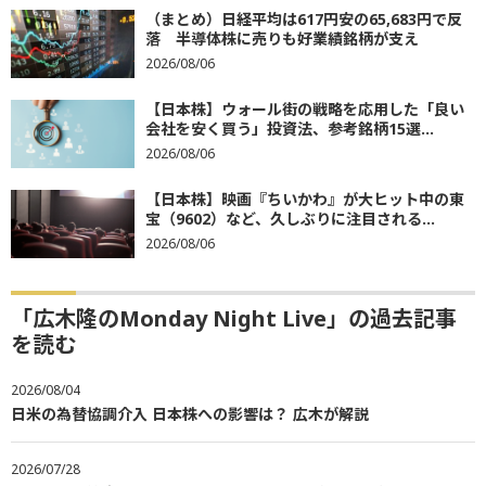
（まとめ）日経平均は617円安の65,683円で反
落 半導体株に売りも好業績銘柄が支え
2026/08/06
【日本株】ウォール街の戦略を応用した「良い
会社を安く買う」投資法、参考銘柄15選...
2026/08/06
【日本株】映画『ちいかわ』が大ヒット中の東
宝（9602）など、久しぶりに注目される...
2026/08/06
「広木隆のMonday Night Live」の過去記事
を読む
2026/08/04
日米の為替協調介入 日本株への影響は？ 広木が解説
2026/07/28