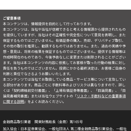
ご留意事項
本コンテンツは、情報提供を目的として行っております。
本コンテンツは、当社や当社が信頼できると考える情報源から提供されたもの
を提供していますが、当社はその正確性や完全性について意見を表明し、また
保証するものではございません。有価証券の購入、売却、デリバティブ取引、
その他の取引を推奨し、勧誘するものではありません。また、過去の実績や予
想・意見は、将来の結果を保証するものではございません。提供する情報等は
作成時現在のものであり、今後予告なしに変更または削除されることがござい
ます。当社は本コンテンツの内容に依拠してお客様が取った行動の結果に対し
責任を負うものではございません。投資にかかる最終決定は、お客様ご自身の
判断と責任でなさるようお願いいたします。
本コンテンツでは当社でお取扱している商品・サービス等について言及してい
る部分があります。商品ごとに手数料等およびリスクは異なりますので、詳し
くは「契約締結前交付書面」、「上場有価証券等書面」、「目論見書」、「目
論見書補完書面」または当社ウェブサイトの「
リスク・手数料などの重要事項
に関する説明
」をよくお読みください。
金融商品取引業者 関東財務局長（金商）第165号
日本証券業協会、一般社団法人 第二種金融商品取引業協会、一般社