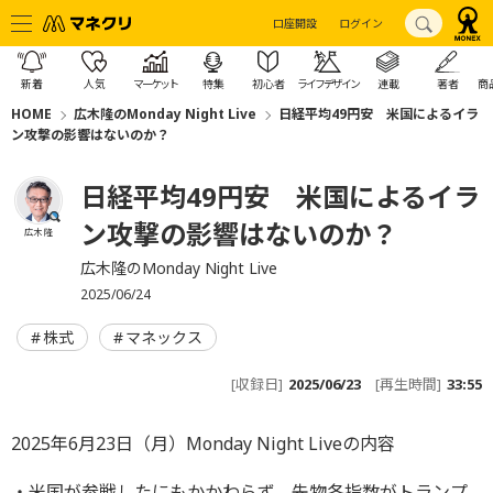
口座開設
ログイン
新着
人気
マーケット
特集
初心者
ライフデザイン
連載
著者
商
HOME
広木隆のMonday Night Live
日経平均49円安 米国によるイラ
ン攻撃の影響はないのか？
日経平均49円安 米国によるイラ
ン攻撃の影響はないのか？
広木 隆
広木隆のMonday Night Live
2025/06/24
株式
マネックス
[収録日]
2025/06/23
[再生時間]
33:55
2025年6月23日（月）Monday Night Liveの内容
・米国が参戦したにもかかわらず、先物各指数がトランプ