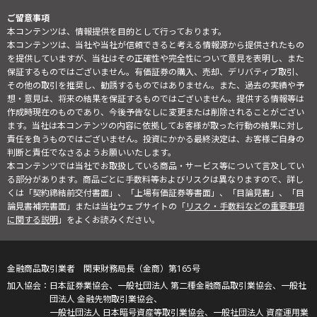
ご留意事項
本コンテンツは、情報提供を目的として行っております。
本コンテンツは、当社や当社が信頼できると考える情報源から提供されたもの
を提供していますが、当社はその正確性や完全性について意見を表明し、また
保証するものではございません。有価証券の購入、売却、デリバティブ取引、
その他の取引を推奨し、勧誘するものではありません。また、過去の実績や予
想・意見は、将来の結果を保証するものではございません。提供する情報等は
作成時現在のものであり、今後予告なしに変更または削除されることがござい
ます。当社は本コンテンツの内容に依拠してお客様が取った行動の結果に対し
責任を負うものではございません。投資にかかる最終決定は、お客様ご自身の
判断と責任でなさるようお願いいたします。
本コンテンツでは当社でお取扱している商品・サービス等について言及してい
る部分があります。商品ごとに手数料等およびリスクは異なりますので、詳し
くは「契約締結前交付書面」、「上場有価証券等書面」、「目論見書」、「目
論見書補完書面」または当社ウェブサイトの「
リスク・手数料などの重要事項
に関する説明
」をよくお読みください。
金融商品取引業者 関東財務局長（金商）第165号
日本証券業協会、一般社団法人 第二種金融商品取引業協会、一般社
団法人 金融先物取引業協会、
一般社団法人 日本暗号資産等取引業協会、一般社団法人 資産運用業