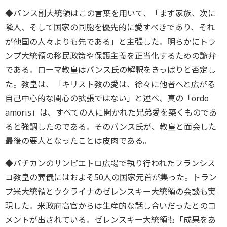
◆バンス副大統領はこの言葉を用いて、「まず家族、次に
隣人、そして国家の同胞を優先的に愛すべきであり、それ
が他国の人々よりも先である」と主張した。明らかにトラ
ンプ大統領の移民政策や保護主義を正当化するための詭弁
である。ローマ教皇はバンス氏の解釈をきっぱりと否定し
た。教皇は、「キリスト教の愛は、徐々に他者へと広がる
自己中心的な関心の拡張ではない」と述べ、真の「ordo
amoris」は、すべての人に開かれた兄弟愛を築くものであ
ると強調したのである。そのバンス氏が、教皇と面会した
最後の要人となったことは皮肉である。
◆バチカンのサンピエトロ広場で執り行われたフランシス
コ教皇の葬儀にはおよそ50人の国家元首が集った。トラン
プ米大統領とウクライナのゼレンスキー大統領の会談も実
現した。米政府高官からは生産的な話し合いだったとのコ
メントが出されている。ゼレンスキー大統領も「成果をあ