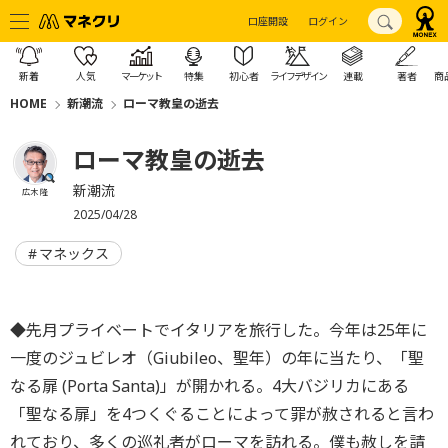
口座開設
ログイン
新着
人気
マーケット
特集
初心者
ライフデザイン
連載
著者
商
HOME
新潮流
ローマ教皇の逝去
ローマ教皇の逝去
新潮流
広木 隆
2025/04/28
マネックス
◆先月プライベートでイタリアを旅行した。今年は25年に
一度のジュビレオ（Giubileo、聖年）の年に当たり、「聖
なる扉 (Porta Santa)」が開かれる。4大バジリカにある
「聖なる扉」を4つくぐることによって罪が赦されると言わ
れており、多くの巡礼者がローマを訪れる。僕も赦しを請