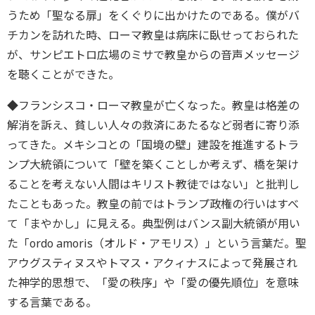
うため「聖なる扉」をくぐりに出かけたのである。僕がバ
チカンを訪れた時、ローマ教皇は病床に臥せっておられた
が、サンピエトロ広場のミサで教皇からの音声メッセージ
を聴くことができた。
◆フランシスコ・ローマ教皇が亡くなった。教皇は格差の
解消を訴え、貧しい人々の救済にあたるなど弱者に寄り添
ってきた。メキシコとの「国境の壁」建設を推進するトラ
ンプ大統領について「壁を築くことしか考えず、橋を架け
ることを考えない人間はキリスト教徒ではない」と批判し
たこともあった。教皇の前ではトランプ政権の行いはすべ
て「まやかし」に見える。典型例はバンス副大統領が用い
た「ordo amoris（オルド・アモリス）」という言葉だ。聖
アウグスティヌスやトマス・アクィナスによって発展され
た神学的思想で、「愛の秩序」や「愛の優先順位」を意味
する言葉である。