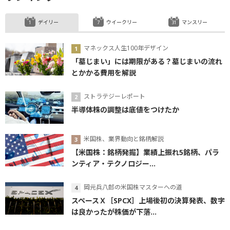
デイリー
ウイークリー
マンスリー
マネックス人生100年デザイン
「墓じまい」には期限がある？墓じまいの流れ
とかかる費用を解説
ストラテジーレポート
半導体株の調整は底値をつけたか
米国株、業界動向と銘柄解説
【米国株：銘柄発掘】業績上振れ5銘柄、パラ
ンティア・テクノロジー...
岡元兵八郎の米国株マスターへの道
スペースＸ［SPCX］上場後初の決算発表、数字
は良かったが株価が下落...