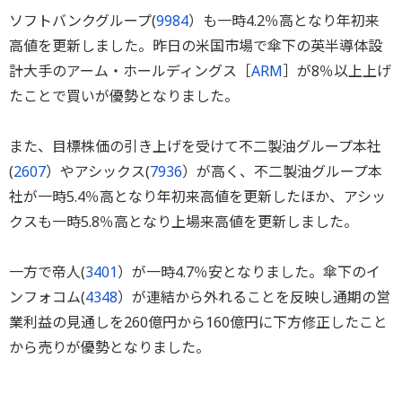
ソフトバンクグループ(
9984
）も一時4.2％高となり年初来
高値を更新しました。昨日の米国市場で傘下の英半導体設
計大手のアーム・ホールディングス［
ARM
］が8％以上上げ
たことで買いが優勢となりました。
また、目標株価の引き上げを受けて不二製油グループ本社
(
2607
）やアシックス(
7936
）が高く、不二製油グループ本
社が一時5.4％高となり年初来高値を更新したほか、アシッ
クスも一時5.8％高となり上場来高値を更新しました。
一方で帝人(
3401
）が一時4.7％安となりました。傘下のイ
ンフォコム(
4348
）が連結から外れることを反映し通期の営
業利益の見通しを260億円から160億円に下方修正したこと
から売りが優勢となりました。