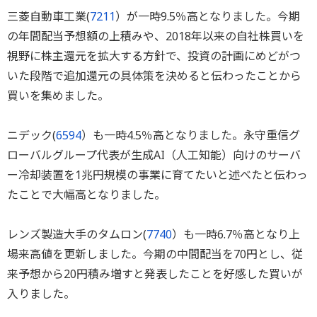
三菱自動車工業(
7211
）が一時9.5％高となりました。今期
の年間配当予想額の上積みや、2018年以来の自社株買いを
視野に株主還元を拡大する方針で、投資の計画にめどがつ
いた段階で追加還元の具体策を決めると伝わったことから
買いを集めました。
ニデック(
6594
）も一時4.5％高となりました。永守重信グ
ローバルグループ代表が生成AI（人工知能）向けのサーバ
ー冷却装置を1兆円規模の事業に育てたいと述べたと伝わっ
たことで大幅高となりました。
レンズ製造大手のタムロン(
7740
）も一時6.7％高となり上
場来高値を更新しました。今期の中間配当を70円とし、従
来予想から20円積み増すと発表したことを好感した買いが
入りました。