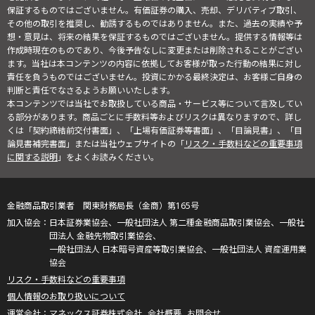
保証するものではございません。有価証券の購入、売却、デリバティブ取引、
その他の取引を推奨し、勧誘するものではありません。また、過去の実績や予
想・意見は、将来の結果を保証するものではございません。提供する情報等は
作成時現在のものであり、今後予告なしに変更または削除されることがござい
ます。当社は本コンテンツの内容に依拠してお客様が取った行動の結果に対し
責任を負うものではございません。投資にかかる最終決定は、お客様ご自身の
判断と責任でなさるようお願いいたします。
本コンテンツでは当社でお取扱している商品・サービス等について言及してい
る部分があります。商品ごとに手数料等およびリスクは異なりますので、詳し
くは「契約締結前交付書面」、「上場有価証券等書面」、「目論見書」、「目
論見書補完書面」または当社ウェブサイトの「
リスク・手数料などの重要事項
に関する説明
」をよくお読みください。
金融商品取引業者 関東財務局長（金商）第165号
日本証券業協会、一般社団法人 第二種金融商品取引業協会、一般社
団法人 金融先物取引業協会、
一般社団法人 日本暗号資産等取引業協会、一般社団法人 資産運用業
協会
リスク・手数料などの重要事項
個人情報のお取り扱いについて
マネックス証券株式会社
会社概要
お問合せ