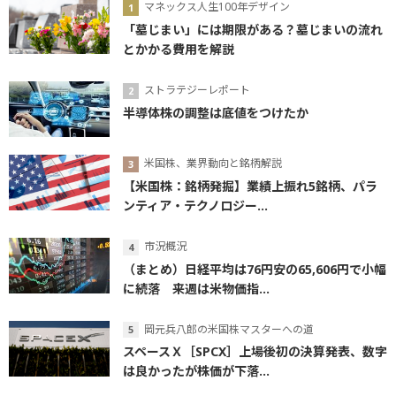
マネックス人生100年デザイン
「墓じまい」には期限がある？墓じまいの流れ
とかかる費用を解説
ストラテジーレポート
半導体株の調整は底値をつけたか
米国株、業界動向と銘柄解説
【米国株：銘柄発掘】業績上振れ5銘柄、パラ
ンティア・テクノロジー...
市況概況
（まとめ）日経平均は76円安の65,606円で小幅
に続落 来週は米物価指...
岡元兵八郎の米国株マスターへの道
スペースＸ［SPCX］上場後初の決算発表、数字
は良かったが株価が下落...