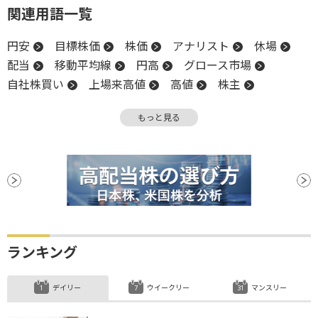
関連用語一覧
円安
目標株価
株価
アナリスト
休場
配当
移動平均線
円高
グロース市場
自社株買い
上場来高値
高値
株主
下方修正
前場
年初来高値
上値
もっと見る
営業利益
株価指数
株主還元
後場
新興市場
上場
生成AI
続伸
中間配当
ランキング
デイリー
ウイークリー
マンスリー