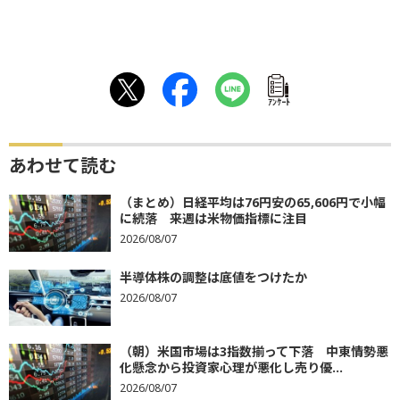
ｱﾝｹｰﾄ
あわせて読む
（まとめ）日経平均は76円安の65,606円で小幅
に続落 来週は米物価指標に注目
2026/08/07
半導体株の調整は底値をつけたか
2026/08/07
（朝）米国市場は3指数揃って下落 中東情勢悪
化懸念から投資家心理が悪化し売り優...
2026/08/07