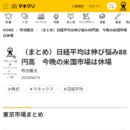
口座開設
ログイン
新着
人気
マーケット
特集
初心者
ライフデザイン
連載
著者
商
HOME
市況概況
（まとめ）日経平均は伸び悩み88円高 今晩の米国市場
は休場
（まとめ）日経平均は伸び悩み88
円高 今晩の米国市場は休場
マネックス証
券
フィナンシャ
市況概況
ル・
インテリジェ
2024/06/19
ンス部
株式
マネックス
日経平均
東京市場まとめ