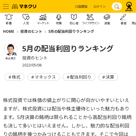
口座開設
ログイン
新着
人気
マーケット
特集
初心者
ライフデザイン
連載
著者
商
HOME
投資のヒント
5月の配当利回りランキング
5月の配当利回りランキング
投資のヒント
金山 敏之
2023/05/08
株式
マネックス
配当利回り
決算
株式投資では株価の値上がりに関心が向かいやすいといえ
ますが、株式投資には配当や株主優待といった魅力もあり
ます。5月決算の銘柄は限られることから高配当利回り銘柄
も決して多いとはいえません。しかし、魅力的な配当利回
りの銘柄を幾つかみつけることもできます。そこで今回は