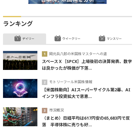
ランキング
デイリー
ウイークリー
マンスリー
岡元兵八郎の米国株マスターへの道
スペースＸ［SPCX］上場後初の決算発表、数字
は良かったが株価が下落...
モトリーフール米国株情報
【米国株動向】AIスーパーサイクル第2幕、AI
インフラ投資拡大で恩恵...
市況概況
（まとめ）日経平均は617円安の65,683円で反
落 半導体株に売りも好...