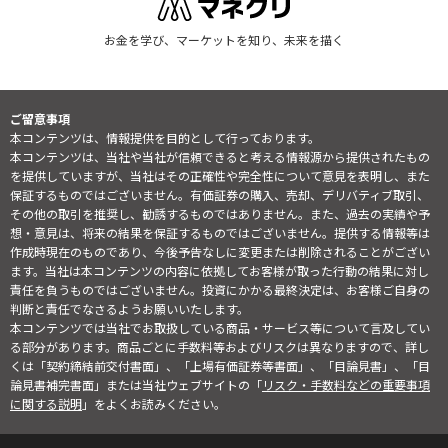
お金を学び、マーケットを知り、未来を描く
ご留意事項
本コンテンツは、情報提供を目的として行っております。
本コンテンツは、当社や当社が信頼できると考える情報源から提供されたもの
を提供していますが、当社はその正確性や完全性について意見を表明し、また
保証するものではございません。有価証券の購入、売却、デリバティブ取引、
その他の取引を推奨し、勧誘するものではありません。また、過去の実績や予
想・意見は、将来の結果を保証するものではございません。提供する情報等は
作成時現在のものであり、今後予告なしに変更または削除されることがござい
ます。当社は本コンテンツの内容に依拠してお客様が取った行動の結果に対し
責任を負うものではございません。投資にかかる最終決定は、お客様ご自身の
判断と責任でなさるようお願いいたします。
本コンテンツでは当社でお取扱している商品・サービス等について言及してい
る部分があります。商品ごとに手数料等およびリスクは異なりますので、詳し
くは「契約締結前交付書面」、「上場有価証券等書面」、「目論見書」、「目
論見書補完書面」または当社ウェブサイトの「
リスク・手数料などの重要事項
に関する説明
」をよくお読みください。