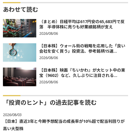
あわせて読む
（まとめ）日経平均は617円安の65,683円で反
落 半導体株に売りも好業績銘柄が支え
2026/08/06
【日本株】ウォール街の戦略を応用した「良い
会社を安く買う」投資法、参考銘柄15選...
2026/08/06
【日本株】映画『ちいかわ』が大ヒット中の東
宝（9602）など、久しぶりに注目される...
2026/08/06
「投資のヒント」の過去記事を読む
2026/08/03
【日本】直近3年と今期予想配当の成長率が10％超で配当利回りが
高い大型株