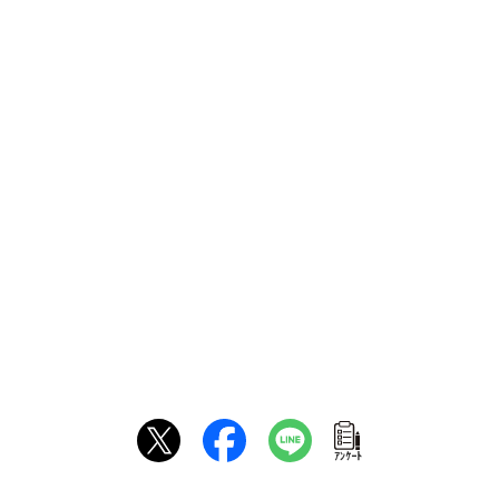
ｱﾝｹｰﾄ