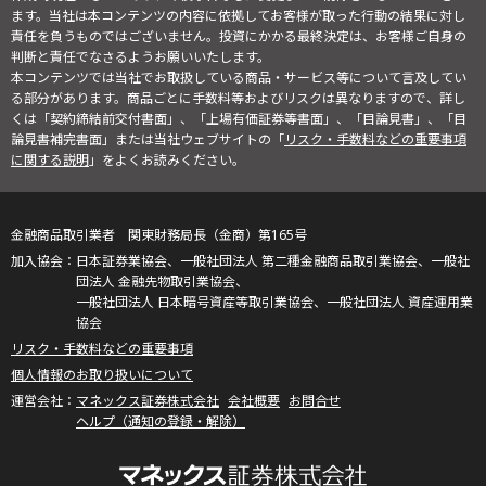
ます。当社は本コンテンツの内容に依拠してお客様が取った行動の結果に対し
責任を負うものではございません。投資にかかる最終決定は、お客様ご自身の
判断と責任でなさるようお願いいたします。
本コンテンツでは当社でお取扱している商品・サービス等について言及してい
る部分があります。商品ごとに手数料等およびリスクは異なりますので、詳し
くは「契約締結前交付書面」、「上場有価証券等書面」、「目論見書」、「目
論見書補完書面」または当社ウェブサイトの「
リスク・手数料などの重要事項
に関する説明
」をよくお読みください。
金融商品取引業者 関東財務局長（金商）第165号
日本証券業協会、一般社団法人 第二種金融商品取引業協会、一般社
団法人 金融先物取引業協会、
一般社団法人 日本暗号資産等取引業協会、一般社団法人 資産運用業
協会
リスク・手数料などの重要事項
個人情報のお取り扱いについて
マネックス証券株式会社
会社概要
お問合せ
ヘルプ（通知の登録・解除）