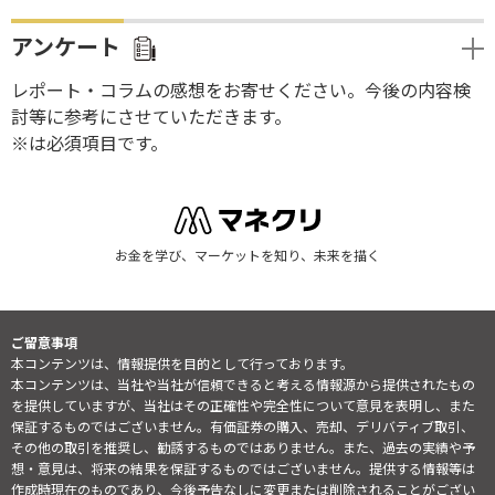
アンケート
レポート・コラムの感想をお寄せください。今後の内容検
討等に参考にさせていただきます。
※は必須項目です。
お金を学び、マーケットを知り、未来を描く
ご留意事項
本コンテンツは、情報提供を目的として行っております。
本コンテンツは、当社や当社が信頼できると考える情報源から提供されたもの
を提供していますが、当社はその正確性や完全性について意見を表明し、また
保証するものではございません。有価証券の購入、売却、デリバティブ取引、
その他の取引を推奨し、勧誘するものではありません。また、過去の実績や予
想・意見は、将来の結果を保証するものではございません。提供する情報等は
作成時現在のものであり、今後予告なしに変更または削除されることがござい