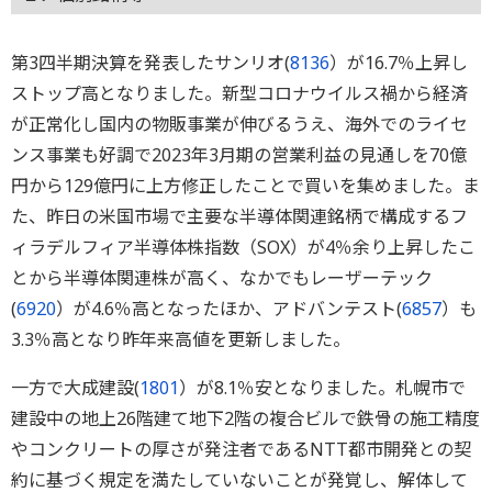
第3四半期決算を発表したサンリオ(
8136
）が16.7％上昇し
ストップ高となりました。新型コロナウイルス禍から経済
が正常化し国内の物販事業が伸びるうえ、海外でのライセ
ンス事業も好調で2023年3月期の営業利益の見通しを70億
円から129億円に上方修正したことで買いを集めました。ま
た、昨日の米国市場で主要な半導体関連銘柄で構成するフ
ィラデルフィア半導体株指数（SOX）が4％余り上昇したこ
とから半導体関連株が高く、なかでもレーザーテック
(
6920
）が4.6％高となったほか、アドバンテスト(
6857
）も
3.3％高となり昨年来高値を更新しました。
一方で大成建設(
1801
）が8.1％安となりました。札幌市で
建設中の地上26階建て地下2階の複合ビルで鉄骨の施工精度
やコンクリートの厚さが発注者であるNTT都市開発との契
約に基づく規定を満たしていないことが発覚し、解体して