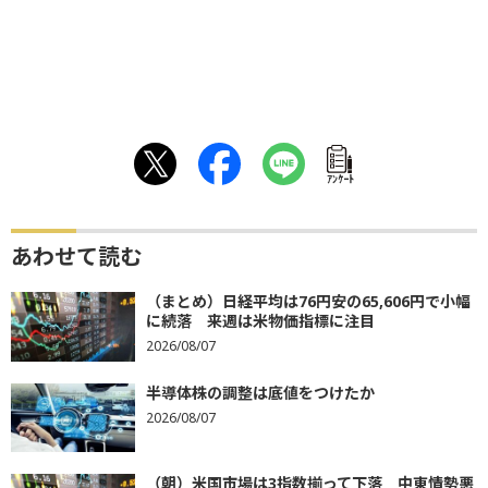
ｱﾝｹｰﾄ
あわせて読む
（まとめ）日経平均は76円安の65,606円で小幅
に続落 来週は米物価指標に注目
2026/08/07
半導体株の調整は底値をつけたか
2026/08/07
（朝）米国市場は3指数揃って下落 中東情勢悪