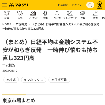
口座開設
ログイン
新着
人気
マーケット
特集
初心者
ライフデザイン
連載
著者
商
HOME
市況概況
（まとめ）日経平均は金融システム不安が和らぎ反発
一時伸び悩むも持ち直し323円高
（まとめ）日経平均は金融システム不
安が和らぎ反発 一時伸び悩むも持ち
直し323円高
市況概況
2023/03/17
株式
マネックス
日経平均
東京市場まとめ