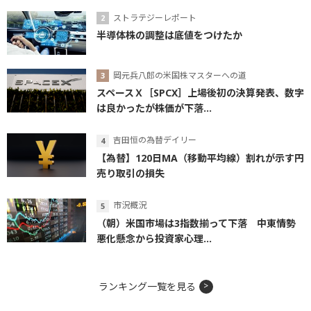
ストラテジーレポート
半導体株の調整は底値をつけたか
岡元兵八郎の米国株マスターへの道
スペースＸ［SPCX］上場後初の決算発表、数字
は良かったが株価が下落...
吉田恒の為替デイリー
【為替】120日MA（移動平均線）割れが示す円
売り取引の損失
市況概況
（朝）米国市場は3指数揃って下落 中東情勢
悪化懸念から投資家心理...
ランキング一覧を見る