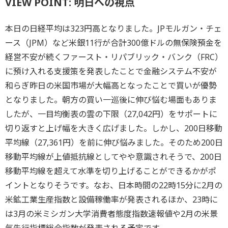
VIEW POINT: 明日への視点
本日の日経平均は323円高となりました。JPモルガン・チェ
ース（JPM）など米銀11行が合計300億ドルの無保険預金を
経営不安が続くファースト・リパブリック・バンク（FRC）
に預け入れる支援策を発表したことで金融システム不安が
和らぎ昨日の米国市場が大幅高となったことで買いが優勢
となりました。朝方の買い一巡後に伸び悩む場面もありま
したが、一目均衡表の雲の下限（27,042円）をサポートに
切り返すと上げ幅を大きく広げました。しかし、200日移動
平均線（27,361円）を前に伸び悩みました。そのため200日
移動平均線が上値抵抗線としてやや意識されそうで、200日
移動平均線を超えて水準を切り上げることができるかがポ
イントとなりそうです。なお、日本時間の22時15分に2月の
米鉱工業生産指数と設備稼働率が発表されるほか、23時に
は3月の米ミシガン大学消費者態度指数速報値や2月の米景