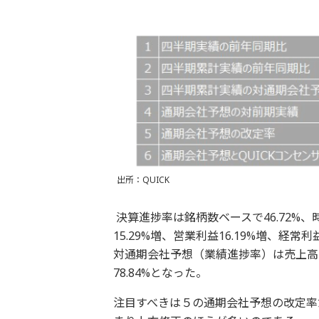
出所：QUICK
決算進捗率は銘柄数ベースで46.72%、
15.29%増、営業利益16.19%増、経常
対通期会社予想（業績進捗率）は売上高73.
78.84%となった。
注目すべきは５の通期会社予想の改定率