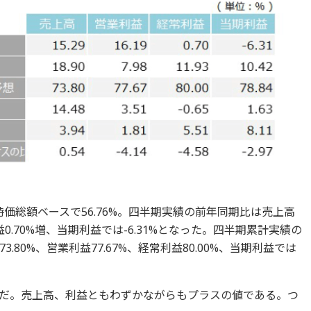
時価総額ベースで56.76%。四半期実績の前年同期比は売上高
利益0.70%増、当期利益では-6.31%となった。四半期累計実績の
80%、営業利益77.67%、経常利益80.00%、当期利益では
だ。売上高、利益ともわずかながらもプラスの値である。つ