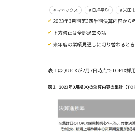
マネックス
日経平均
米国
2023年3月期第3四半期決算内容から
下方修正は全部過去の話
来年度の業績見通しに切り替わるとき、
表１はQUICKが2月7日時点でTOPIX
表１. 2023年3月期3Qの決算内容の集計（TO