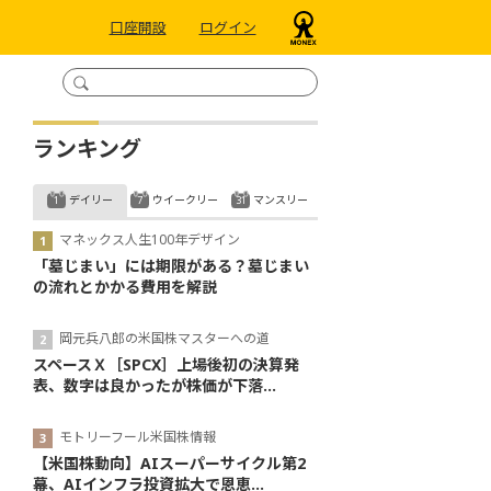
口座開設
ログイン
ランキング
デイリー
ウイークリー
マンスリー
マネックス人生100年デザイン
「墓じまい」には期限がある？墓じまい
の流れとかかる費用を解説
岡元兵八郎の米国株マスターへの道
スペースＸ［SPCX］上場後初の決算発
表、数字は良かったが株価が下落...
モトリーフール米国株情報
【米国株動向】AIスーパーサイクル第2
幕、AIインフラ投資拡大で恩恵...