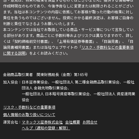
想・意見は、将来の結果を保証するものではございません。提供する情報等は
作成時現在のものであり、今後予告なしに変更または削除されることがござい
ます。当社は本コンテンツの内容に依拠してお客様が取った行動の結果に対し
責任を負うものではございません。投資にかかる最終決定は、お客様ご自身の
判断と責任でなさるようお願いいたします。
本コンテンツでは当社でお取扱している商品・サービス等について言及してい
る部分があります。商品ごとに手数料等およびリスクは異なりますので、詳し
くは「契約締結前交付書面」、「上場有価証券等書面」、「目論見書」、「目
論見書補完書面」または当社ウェブサイトの「
リスク・手数料などの重要事項
に関する説明
」をよくお読みください。
金融商品取引業者 関東財務局長（金商）第165号
日本証券業協会、一般社団法人 第二種金融商品取引業協会、一般社
団法人 金融先物取引業協会、
一般社団法人 日本暗号資産等取引業協会、一般社団法人 資産運用業
協会
リスク・手数料などの重要事項
個人情報のお取り扱いについて
マネックス証券株式会社
会社概要
お問合せ
ヘルプ（通知の登録・解除）