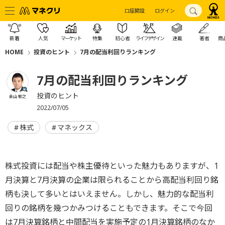
口座開設
ログイン
新着
人気
マーケット
特集
初心者
ライフデザイン
連載
著者
商
HOME
投資のヒント
7月の配当利回りランキング
7月の配当利回りランキング
投資のヒント
金山 敏之
2022/07/05
株式
マネックス
株式投資には配当や株主優待といった魅力もありますが、1
月決算と7月決算の企業は限られることから高配当利回り銘
柄も決して多いとはいえません。しかし、魅力的な配当利
回りの銘柄を幾つかみつけることもできます。そこで今回
は7月決算銘柄と中間配当を実施予定の1月決算銘柄のなか