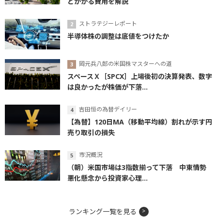
とかかる費用を解説
ストラテジーレポート
半導体株の調整は底値をつけたか
岡元兵八郎の米国株マスターへの道
スペースＸ［SPCX］上場後初の決算発表、数字
は良かったが株価が下落...
吉田恒の為替デイリー
【為替】120日MA（移動平均線）割れが示す円
売り取引の損失
市況概況
（朝）米国市場は3指数揃って下落 中東情勢
悪化懸念から投資家心理...
ランキング一覧を見る