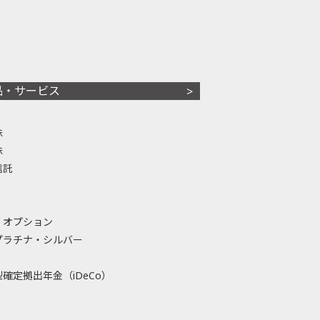
品・サービス
株
株
信託
・オプション
プラチナ・シルバー
確定拠出年金（iDeCo）