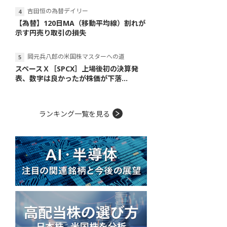
吉田恒の為替デイリー
【為替】120日MA（移動平均線）割れが
示す円売り取引の損失
岡元兵八郎の米国株マスターへの道
スペースＸ［SPCX］上場後初の決算発
表、数字は良かったが株価が下落...
ランキング一覧を見る