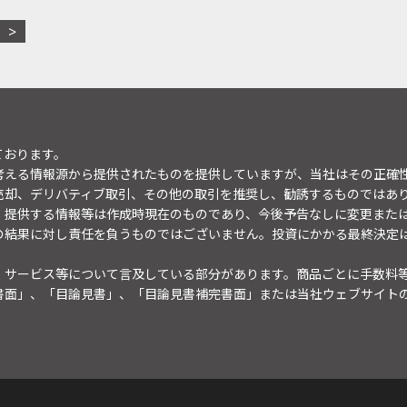
ております。
考える情報源から提供されたものを提供していますが、当社はその正確
売却、デリバティブ取引、その他の取引を推奨し、勧誘するものではあ
。提供する情報等は作成時現在のものであり、今後予告なしに変更また
の結果に対し責任を負うものではございません。投資にかかる最終決定
・サービス等について言及している部分があります。商品ごとに手数料
書面」、「目論見書」、「目論見書補完書面」または当社ウェブサイト