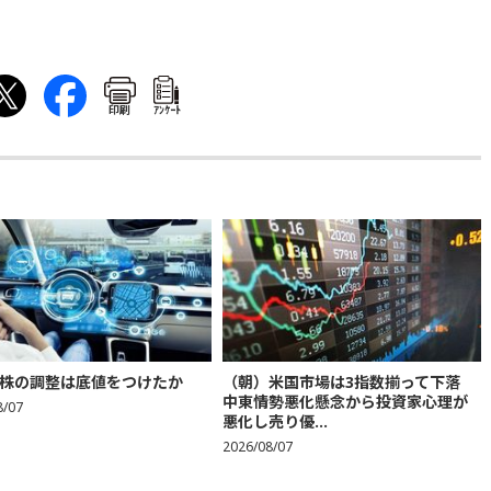
印刷
ｱﾝｹｰﾄ
株の調整は底値をつけたか
（朝）米国市場は3指数揃って下落
中東情勢悪化懸念から投資家心理が
8/07
悪化し売り優...
2026/08/07