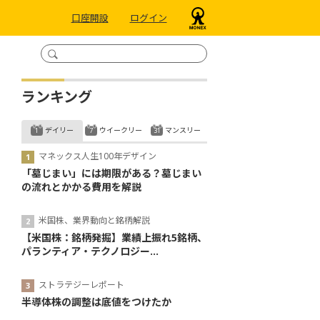
口座開設
ログイン
ランキング
デイリー
ウイークリー
マンスリー
マネックス人生100年デザイン
「墓じまい」には期限がある？墓じまい
の流れとかかる費用を解説
米国株、業界動向と銘柄解説
【米国株：銘柄発掘】業績上振れ5銘柄、
パランティア・テクノロジー...
ストラテジーレポート
半導体株の調整は底値をつけたか