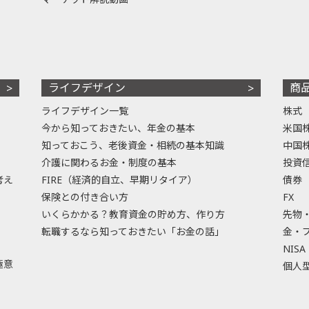
ライフデザイン
商
ライフデザイン一覧
株式
今から知っておきたい、年金の基本
米国
知っておこう、老後資金・相続の基本知識
中国
介護に関わるお金・制度の基本
投資
考え
FIRE（経済的自立、早期リタイア）
債券
保険との付き合い方
FX
いくらかかる？教育資金の貯め方、作り方
先物
転職するなら知っておきたい「お金の話」
金・
NISA
極意
個人型