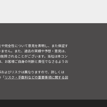
性や完全性について意見を表明し、また保証す
りません。また、過去の実績や予想・意見は、
は削除されることがございます。当社は本コン
は、お客様ご自身の判断と責任でなさるようお
等およびリスクは異なりますので、詳しくは
の「
リスク・手数料などの重要事項に関する説