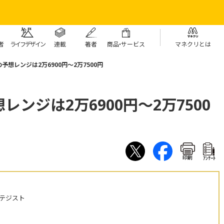
者
ライフデザイン
連載
著者
商
品・
サービス
マネクリとは
想レンジは2万6900円～2万7500円
ンジは2万6900円～2万7500
印刷
ｱﾝｹｰﾄ
テジスト