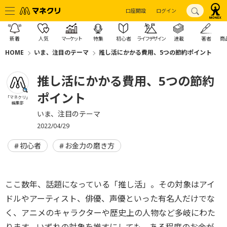
口座開設
ログイン
新着
人気
マーケット
特集
初心者
ライフデザイン
連載
著者
商
HOME
いま、注目のテーマ
推し活にかかる費用、5つの節約ポイント
推し活にかかる費用、5つの節約
ポイント
「マネクリ」
編集部
いま、注目のテーマ
2022/04/29
初心者
お金力の磨き方
ここ数年、話題になっている「推し活」。その対象はアイ
ドルやアーティスト、俳優、声優といった有名人だけでな
く、アニメのキャラクターや歴史上の人物など多岐にわた