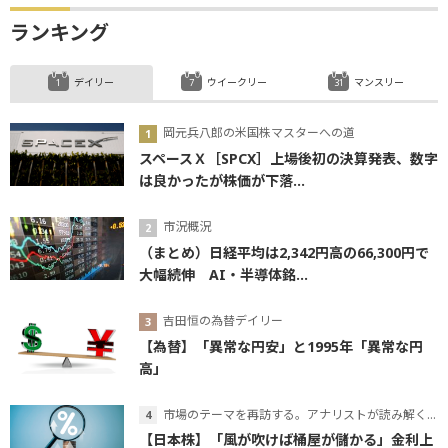
ランキング
デイリー
ウイークリー
マンスリー
岡元兵八郎の米国株マスターへの道
スペースＸ［SPCX］上場後初の決算発表、数字
は良かったが株価が下落...
市況概況
（まとめ）日経平均は2,342円高の66,300円で
大幅続伸 AI・半導体銘...
吉田恒の為替デイリー
【為替】「異常な円安」と1995年「異常な円
高」
市場のテーマを再訪する。アナリストが読み解くテーマの本質
【日本株】「風が吹けば桶屋が儲かる」金利上