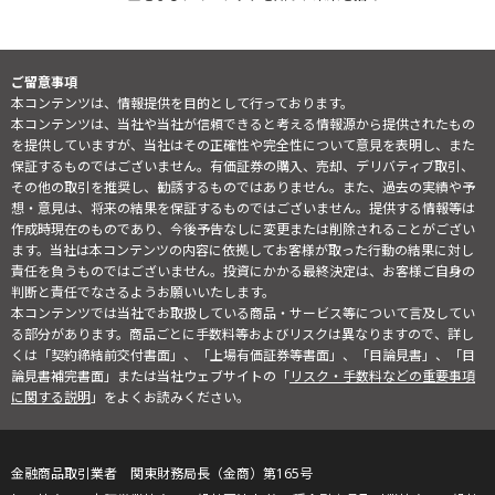
ご留意事項
本コンテンツは、情報提供を目的として行っております。
本コンテンツは、当社や当社が信頼できると考える情報源から提供されたもの
を提供していますが、当社はその正確性や完全性について意見を表明し、また
保証するものではございません。有価証券の購入、売却、デリバティブ取引、
その他の取引を推奨し、勧誘するものではありません。また、過去の実績や予
想・意見は、将来の結果を保証するものではございません。提供する情報等は
作成時現在のものであり、今後予告なしに変更または削除されることがござい
ます。当社は本コンテンツの内容に依拠してお客様が取った行動の結果に対し
責任を負うものではございません。投資にかかる最終決定は、お客様ご自身の
判断と責任でなさるようお願いいたします。
本コンテンツでは当社でお取扱している商品・サービス等について言及してい
る部分があります。商品ごとに手数料等およびリスクは異なりますので、詳し
くは「契約締結前交付書面」、「上場有価証券等書面」、「目論見書」、「目
論見書補完書面」または当社ウェブサイトの「
リスク・手数料などの重要事項
に関する説明
」をよくお読みください。
金融商品取引業者 関東財務局長（金商）第165号