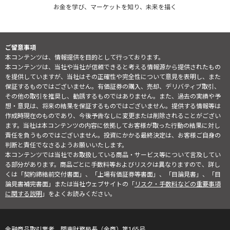
お金を学び、マーケットを知り、未来を描く
ご留意事項
本コンテンツは、情報提供を目的として行っております。
本コンテンツは、当社や当社が信頼できると考える情報源から提供されたもの
を提供していますが、当社はその正確性や完全性について意見を表明し、また
保証するものではございません。有価証券の購入、売却、デリバティブ取引、
その他の取引を推奨し、勧誘するものではありません。また、過去の実績や予
想・意見は、将来の結果を保証するものではございません。提供する情報等は
作成時現在のものであり、今後予告なしに変更または削除されることがござい
ます。当社は本コンテンツの内容に依拠してお客様が取った行動の結果に対し
責任を負うものではございません。投資にかかる最終決定は、お客様ご自身の
判断と責任でなさるようお願いいたします。
本コンテンツでは当社でお取扱している商品・サービス等について言及してい
る部分があります。商品ごとに手数料等およびリスクは異なりますので、詳し
くは「契約締結前交付書面」、「上場有価証券等書面」、「目論見書」、「目
論見書補完書面」または当社ウェブサイトの「
リスク・手数料などの重要事項
に関する説明
」をよくお読みください。
金融商品取引業者 関東財務局長（金商）第165号