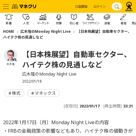
口座開設
ログイン
新着
人気
マーケット
特集
初心者
ライフデザイン
連載
著者
商
HOME
広木隆のMonday Night Live
【日本株展望】自動車セクター、
ハイテク株の見通しなど
【日本株展望】自動車セクター、
ハイテク株の見通しなど
広木 隆
広木隆のMonday Night Live
2022/01/18
株式
マネックス
[収録日]
2022/01/17
[再生時間]
33:21
2022年1月17日（月）Monday Night Liveの内容
・FRBの金融政策の影響などもあり、ハイテク株の値動きが