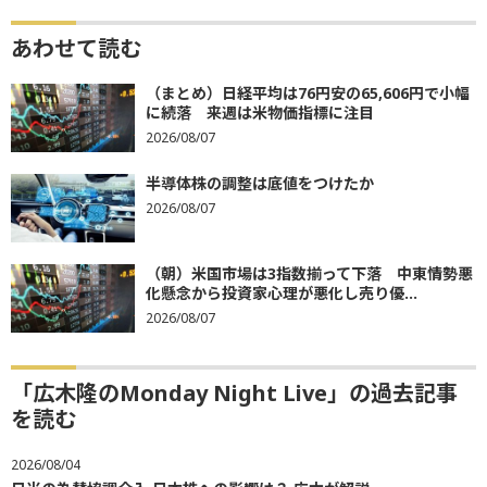
あわせて読む
（まとめ）日経平均は76円安の65,606円で小幅
に続落 来週は米物価指標に注目
2026/08/07
半導体株の調整は底値をつけたか
2026/08/07
（朝）米国市場は3指数揃って下落 中東情勢悪
化懸念から投資家心理が悪化し売り優...
2026/08/07
「広木隆のMonday Night Live」の過去記事
を読む
2026/08/04