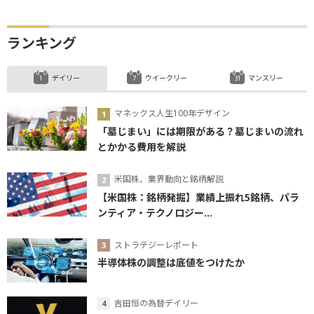
ランキング
デイリー
ウイークリー
マンスリー
マネックス人生100年デザイン
「墓じまい」には期限がある？墓じまいの流れ
とかかる費用を解説
米国株、業界動向と銘柄解説
【米国株：銘柄発掘】業績上振れ5銘柄、パラ
ンティア・テクノロジー...
ストラテジーレポート
半導体株の調整は底値をつけたか
吉田恒の為替デイリー