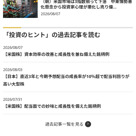
（朝）米国市場は3指数揃って下落 中東情勢悪
化懸念から投資家心理が悪化し売り優...
2026/08/07
「投資のヒント」の過去記事を読む
2026/08/07
【米国株】資本効率の改善と成長性を兼ね備えた銘柄例
2026/08/03
【日本】直近3年と今期予想配当の成長率が10％超で配当利回りが
高い大型株
2026/07/31
【米国株】配当面での妙味と成長性を備えた銘柄例
過去記事一覧を見る