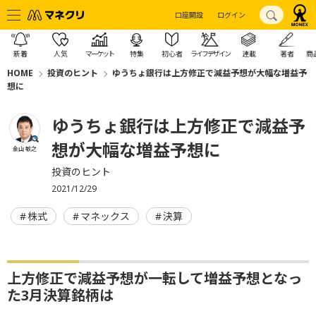
口座開設
ログイン
新着
人気
マーケット
特集
初心者
ライフデザイン
連載
著者
商
HOME
投資のヒント
ゆうちょ銀行は上方修正で減益予想が大幅な増益予
想に
ゆうちょ銀行は上方修正で減益予
想が大幅な増益予想に
金山 敏之
投資のヒント
2021/12/29
株式
マネックス
決算
上方修正で減益予想が一転して増益予想となっ
た3月決算銘柄は