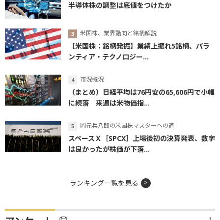
半導体株の調整は底値をつけたか
米国株、業界動向と銘柄解説
【米国株：銘柄発掘】業績上振れ5銘柄、パラ
ンティア・テクノロジー...
市況概況
（まとめ）日経平均は76円安の65,606円で小幅
に続落 来週は米物価指...
岡元兵八郎の米国株マスターへの道
スペースＸ［SPCX］上場後初の決算発表、数字
は良かったが株価が下落...
ランキング一覧を見る