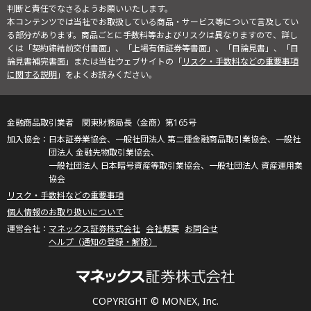
判断と責任でなさるようお願いいたします。
本コンテンツでは当社でお取扱している商品・サービス等について言及してい
る部分があります。商品ごとに手数料等およびリスクは異なりますので、詳し
くは「契約締結前交付書面」、「上場有価証券等書面」、「目論見書」、「目
論見書補完書面」または当社ウェブサイトの「
リスク・手数料などの重要事項
に関する説明
」をよくお読みください。
金融商品取引業者 関東財務局長（金商）第165号
日本証券業協会、一般社団法人 第二種金融商品取引業協会、一般社
団法人 金融先物取引業協会、
一般社団法人 日本暗号資産等取引業協会、一般社団法人 資産運用業
協会
リスク・手数料などの重要事項
個人情報のお取り扱いについて
マネックス証券株式会社
会社概要
お問合せ
ヘルプ（通知の登録・解除）
COPYRIGHT © MONEX, Inc.