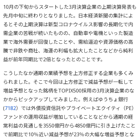
10月の下旬からスタートした3月決算企業の上期決算発表も
先月中旬に終わりとなりました。日本経済新聞の集計によ
るとその上期決算は新型コロナウイルス影響の長期化で内
需企業の苦戦が続いたものの、自動車や電機といった製造
業で海外需要が回復したことや、需給逼迫や資源価格の高
騰で非鉄や商社、海運の利幅も拡大したことなどから純利
益が前年同期比で2倍となったとのことです。
こうしたなか通期の業績予想を上方修正する企業も多くみ
られました。そこで今回は上方修正で減益予想が一転して
増益予想となった銘柄をTOPIX500採用の3月決算企業のな
かからピックアップしてみました。例えばゆうちょ銀行
(
7182
）では外債投資信託やプライベートエクイティ（PE）
ファンドの運用収益が増加していることなどから通期の経
常利益の見通しを3550億円から4850億円に引き上げたこと
で前期比で10％近い減益予想が23％の大幅な増益予想とな