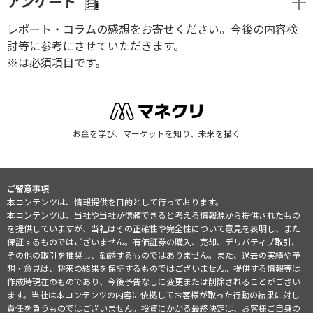
アンケート
レポート・コラムの感想をお寄せください。今後の内容検
討等に参考にさせていただきます。
※は必須項目です。
お金を学び、マーケットを知り、未来を描く
ご留意事項
本コンテンツは、情報提供を目的として行っております。
本コンテンツは、当社や当社が信頼できると考える情報源から提供されたもの
を提供していますが、当社はその正確性や完全性について意見を表明し、また
保証するものではございません。有価証券の購入、売却、デリバティブ取引、
その他の取引を推奨し、勧誘するものではありません。また、過去の実績や予
想・意見は、将来の結果を保証するものではございません。提供する情報等は
作成時現在のものであり、今後予告なしに変更または削除されることがござい
ます。当社は本コンテンツの内容に依拠してお客様が取った行動の結果に対し
責任を負うものではございません。投資にかかる最終決定は、お客様ご自身の