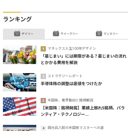
ランキング
デイリー
ウイークリー
マンスリー
マネックス人生100年デザイン
「墓じまい」には期限がある？墓じまいの流れ
とかかる費用を解説
ストラテジーレポート
半導体株の調整は底値をつけたか
米国株、業界動向と銘柄解説
【米国株：銘柄発掘】業績上振れ5銘柄、パラ
ンティア・テクノロジー...
岡元兵八郎の米国株マスターへの道