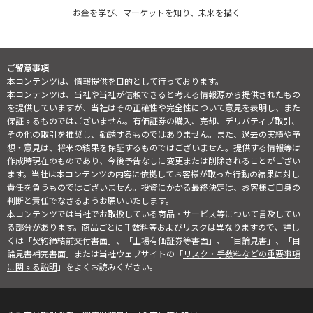
お金を学び、マーケットを知り、未来を描く
ご留意事項
本コンテンツは、情報提供を目的として行っております。
本コンテンツは、当社や当社が信頼できると考える情報源から提供されたもの
を提供していますが、当社はその正確性や完全性について意見を表明し、また
保証するものではございません。有価証券の購入、売却、デリバティブ取引、
その他の取引を推奨し、勧誘するものではありません。また、過去の実績や予
想・意見は、将来の結果を保証するものではございません。提供する情報等は
作成時現在のものであり、今後予告なしに変更または削除されることがござい
ます。当社は本コンテンツの内容に依拠してお客様が取った行動の結果に対し
責任を負うものではございません。投資にかかる最終決定は、お客様ご自身の
判断と責任でなさるようお願いいたします。
本コンテンツでは当社でお取扱している商品・サービス等について言及してい
る部分があります。商品ごとに手数料等およびリスクは異なりますので、詳し
くは「契約締結前交付書面」、「上場有価証券等書面」、「目論見書」、「目
論見書補完書面」または当社ウェブサイトの「
リスク・手数料などの重要事項
に関する説明
」をよくお読みください。