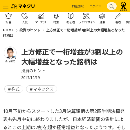
口座開設
ログイン
新着
人気
マーケット
特集
初心者
ライフデザイン
連載
著者
商
HOME
投資のヒント
上方修正で一桁増益が3割以上の大幅増益となった
銘柄は
上方修正で一桁増益が3割以上の
大幅増益となった銘柄は
金山 敏之
投資のヒント
2017/12/19
株式
マネックス
10月下旬からスタートした3月決算銘柄の第2四半期決算発
表も先月中旬に終わりましたが、日本経済新聞の集計によ
るとこの上期は2割を超す経常増益となったようです。そし