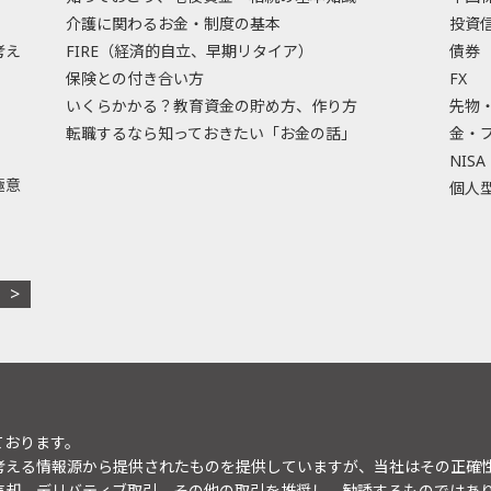
介護に関わるお金・制度の基本
投資
考え
FIRE（経済的自立、早期リタイア）
債券
保険との付き合い方
FX
いくらかかる？教育資金の貯め方、作り方
先物
転職するなら知っておきたい「お金の話」
金・
NISA
極意
個人型
ております。
考える情報源から提供されたものを提供していますが、当社はその正確
売却、デリバティブ取引、その他の取引を推奨し、勧誘するものではあ