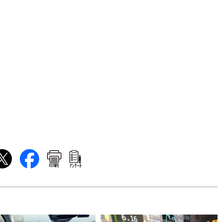
印刷
ｱﾝｹｰﾄ