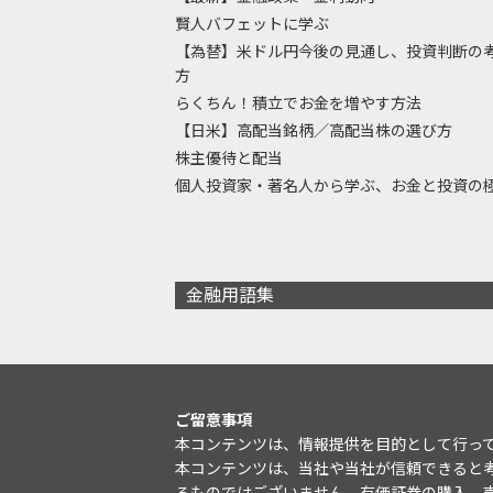
賢人バフェットに学ぶ
【為替】米ドル円今後の見通し、投資判断の
方
らくちん！積立でお金を増やす方法
【日米】高配当銘柄／高配当株の選び方
株主優待と配当
個人投資家・著名人から学ぶ、お金と投資の
金融用語集
ご留意事項
本コンテンツは、情報提供を目的として行っ
本コンテンツは、当社や当社が信頼できると
るものではございません。有価証券の購入、