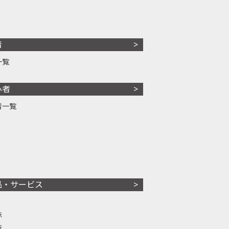
者
一覧
心者
者一覧
品・サービス
株
株