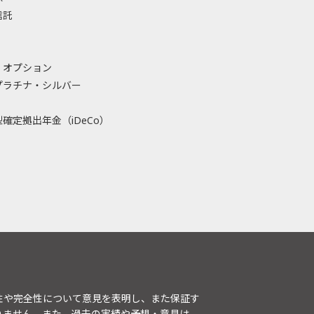
信託
・オプション
プラチナ・シルバー
確定拠出年金（iDeCo）
性や完全性について意見を表明し、また保証す
りません。また、過去の実績や予想・意見は、