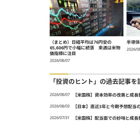
（まとめ）日経平均は76円安の
半導体
65,606円で小幅に続落 来週は米物
2026/0
価指標に注目
2026/08/07
「投資のヒント」の過去記事を
2026/08/07
【米国株】資本効率の改善と成長
2026/08/03
【日本】直近3年と今期予想配当
2026/07/31
【米国株】配当面での妙味と成長