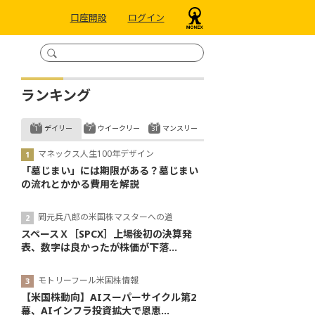
口座開設
ログイン
ランキング
デイリー
ウイークリー
マンスリー
マネックス人生100年デザイン
「墓じまい」には期限がある？墓じまい
の流れとかかる費用を解説
岡元兵八郎の米国株マスターへの道
スペースＸ［SPCX］上場後初の決算発
表、数字は良かったが株価が下落...
モトリーフール米国株情報
【米国株動向】AIスーパーサイクル第2
幕、AIインフラ投資拡大で恩恵...