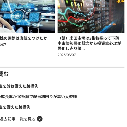
株の調整は底値をつけたか
（朝）米国市場は3指数揃って下落
中東情勢悪化懸念から投資家心理が
8/07
悪化し売り優...
2026/08/07
読む
性を兼ね備えた銘柄例
の成長率が10％超で配当利回りが高い大型株
性を備えた銘柄例
過去記事一覧を見る