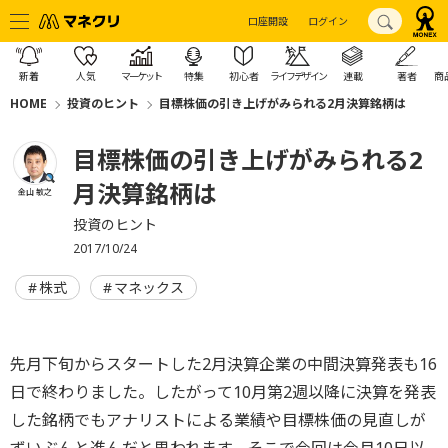
口座開設
ログイン
新着
人気
マーケット
特集
初心者
ライフデザイン
連載
著者
商
HOME
投資のヒント
目標株価の引き上げがみられる2月決算銘柄は
目標株価の引き上げがみられる2
月決算銘柄は
金山 敏之
投資のヒント
2017/10/24
株式
マネックス
先月下旬からスタートした2月決算企業の中間決算発表も16
日で終わりました。したがって10月第2週以降に決算を発表
した銘柄でもアナリストによる業績や目標株価の見直しが