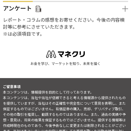
アンケート
レポート・コラムの感想をお寄せください。今後の内容検
討等に参考にさせていただきます。
※は必須項目です。
お金を学び、マーケットを知り、未来を描く
ご留意事項
本コンテンツは、情報提供を目的として行っております。
本コンテンツは、当社や当社が信頼できると考える情報源から提供されたもの
を提供していますが、当社はその正確性や完全性について意見を表明し、また
保証するものではございません。有価証券の購入、売却、デリバティブ取引、
その他の取引を推奨し、勧誘するものではありません。また、過去の実績や予
想・意見は、将来の結果を保証するものではございません。提供する情報等は
作成時現在のものであり、今後予告なしに変更または削除されることがござい