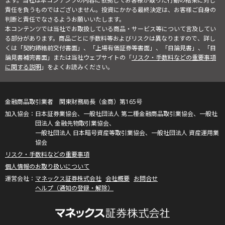
ます。当社は本コンテンツの内容に依拠してお客様が取った行動の結果に対し
責任を負うものではございません。投資にかかる最終決定は、お客様ご自身の
判断と責任でなさるようお願いいたします。
本コンテンツでは当社でお取扱している商品・サービス等について言及してい
る部分があります。商品ごとに手数料等およびリスクは異なりますので、詳し
くは「契約締結前交付書面」、「上場有価証券等書面」、「目論見書」、「目
論見書補完書面」または当社ウェブサイトの「
リスク・手数料などの重要事項
に関する説明
」をよくお読みください。
金融商品取引業者 関東財務局長（金商）第165号
日本証券業協会、一般社団法人 第二種金融商品取引業協会、一般社
団法人 金融先物取引業協会、
一般社団法人 日本暗号資産等取引業協会、一般社団法人 資産運用業
協会
リスク・手数料などの重要事項
個人情報のお取り扱いについて
マネックス証券株式会社
会社概要
お問合せ
ヘルプ（通知の登録・解除）