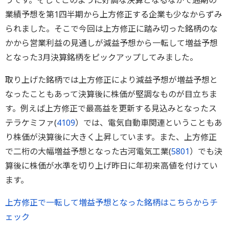
うです。そしてこのように好調な決算となるなかで通期の
業績予想を第1四半期から上方修正する企業も少なからずみ
られました。そこで今回は上方修正に踏み切った銘柄のな
かから営業利益の見通しが減益予想から一転して増益予想
となった3月決算銘柄をピックアップしてみました。
取り上げた銘柄では上方修正により減益予想が増益予想と
なったこともあって決算後に株価が堅調なものが目立ちま
す。例えば上方修正で最高益を更新する見込みとなったス
テラケミファ(
4109
）では、電気自動車関連ということもあ
り株価が決算後に大きく上昇しています。また、上方修正
で二桁の大幅増益予想となった古河電気工業(
5801
）でも決
算後に株価が水準を切り上げ昨日に年初来高値を付けてい
ます。
上方修正で一転して増益予想となった銘柄はこちらからチ
ェック