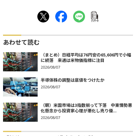
ｱﾝｹｰﾄ
あわせて読む
（まとめ）日経平均は76円安の65,606円で小幅
に続落 来週は米物価指標に注目
2026/08/07
半導体株の調整は底値をつけたか
2026/08/07
（朝）米国市場は3指数揃って下落 中東情勢悪
化懸念から投資家心理が悪化し売り優...
2026/08/07