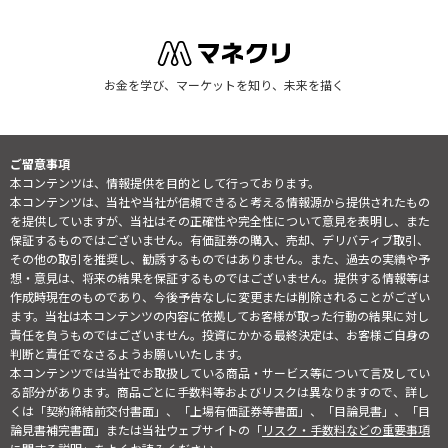
お金を学び、マーケットを知り、未来を描く
ご留意事項
本コンテンツは、情報提供を目的として行っております。
本コンテンツは、当社や当社が信頼できると考える情報源から提供されたもの
を提供していますが、当社はその正確性や完全性について意見を表明し、また
保証するものではございません。有価証券の購入、売却、デリバティブ取引、
その他の取引を推奨し、勧誘するものではありません。また、過去の実績や予
想・意見は、将来の結果を保証するものではございません。提供する情報等は
作成時現在のものであり、今後予告なしに変更または削除されることがござい
ます。当社は本コンテンツの内容に依拠してお客様が取った行動の結果に対し
責任を負うものではございません。投資にかかる最終決定は、お客様ご自身の
判断と責任でなさるようお願いいたします。
本コンテンツでは当社でお取扱している商品・サービス等について言及してい
る部分があります。商品ごとに手数料等およびリスクは異なりますので、詳し
くは「契約締結前交付書面」、「上場有価証券等書面」、「目論見書」、「目
論見書補完書面」または当社ウェブサイトの「
リスク・手数料などの重要事項