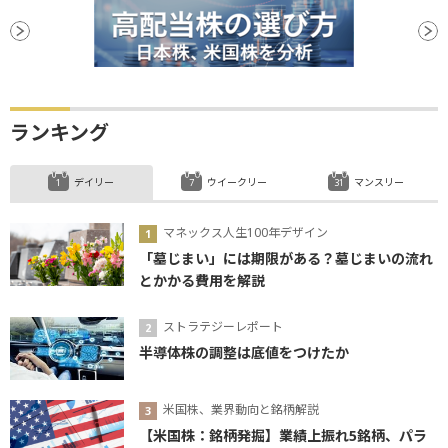
ランキング
デイリー
ウイークリー
マンスリー
マネックス人生100年デザイン
「墓じまい」には期限がある？墓じまいの流れ
とかかる費用を解説
ストラテジーレポート
半導体株の調整は底値をつけたか
米国株、業界動向と銘柄解説
【米国株：銘柄発掘】業績上振れ5銘柄、パラ