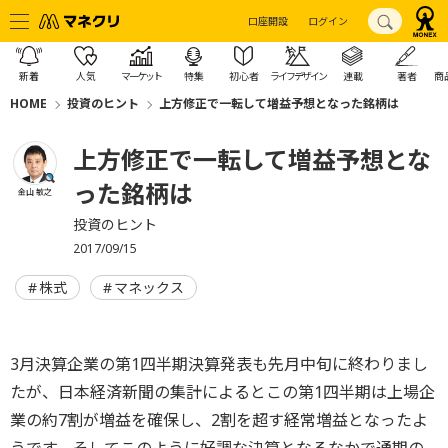
口座開設
ログイン
新着
人気
マーケット
特集
初心者
ライフデザイン
連載
著者
商
HOME
投資のヒント
上方修正で一転して増益予想となった銘柄は
上方修正で一転して増益予想とな
った銘柄は
金山 敏之
投資のヒント
2017/09/15
株式
マネックス
3月決算企業の第1四半期決算発表も先月中旬に終わりまし
たが、日本経済新聞の集計によるとこの第1四半期は上場企
業の約7割が増益を確保し、2割を超す経常増益となったよ