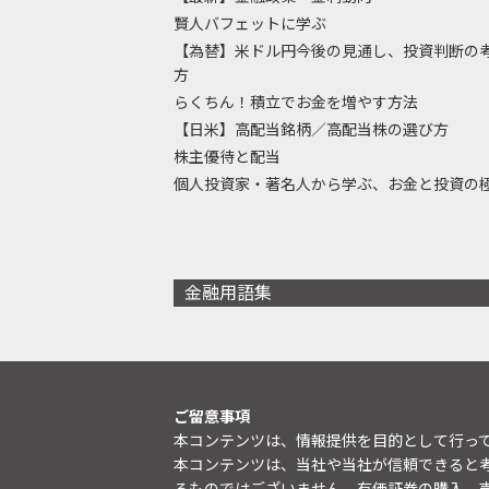
賢人バフェットに学ぶ
【為替】米ドル円今後の見通し、投資判断の
方
らくちん！積立でお金を増やす方法
【日米】高配当銘柄／高配当株の選び方
株主優待と配当
個人投資家・著名人から学ぶ、お金と投資の
金融用語集
ご留意事項
本コンテンツは、情報提供を目的として行っ
本コンテンツは、当社や当社が信頼できると
るものではございません。有価証券の購入、