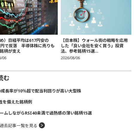
め）日経平均は617円安の
【日本株】ウォール街の戦略を応用
683円で反落 半導体株に売りも
した「良い会社を安く買う」投資
銘柄が支え
法、参考銘柄15選...
8/06
2026/08/06
読む
の成長率が10％超で配当利回りが高い大型株
性を備えた銘柄例
ームしながらRSI40未満で過熱感の薄い銘柄15選
過去記事一覧を見る