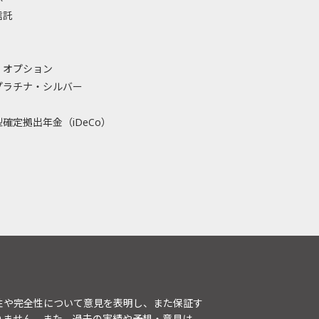
信託
・オプション
プラチナ・シルバー
確定拠出年金（iDeCo）
性や完全性について意見を表明し、また保証す
りません。また、過去の実績や予想・意見は、