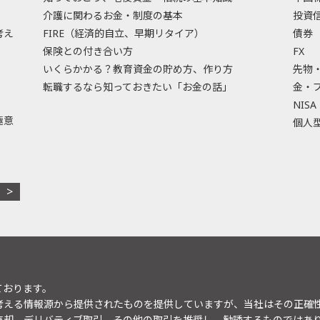
介護に関わるお金・制度の基本
投資
考え
FIRE（経済的自立、早期リタイア）
債券
保険との付き合い方
FX
いくらかかる？教育資金の貯め方、作り方
先物
転職するなら知っておきたい「お金の話」
金・
NISA
極意
個人型
ております。
考える情報源から提供されたものを提供していますが、当社はその正確
売却、デリバティブ取引、その他の取引を推奨し、勧誘するものではあ