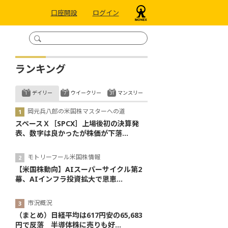
口座開設
ログイン
ランキング
デイリー
ウイークリー
マンスリー
岡元兵八郎の米国株マスターへの道
スペースＸ［SPCX］上場後初の決算発
表、数字は良かったが株価が下落...
モトリーフール米国株情報
【米国株動向】AIスーパーサイクル第2
幕、AIインフラ投資拡大で恩恵...
市況概況
（まとめ）日経平均は617円安の65,683
円で反落 半導体株に売りも好...