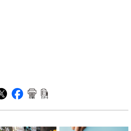
印刷
ｱﾝｹｰﾄ