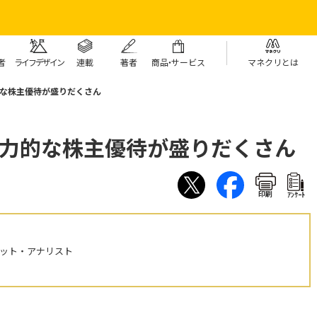
者
ライフデザイン
連載
著者
商
品・
サービス
マネクリとは
的な株主優待が盛りだくさん
魅力的な株主優待が盛りだくさん
印刷
ｱﾝｹｰﾄ
ケット・アナリスト