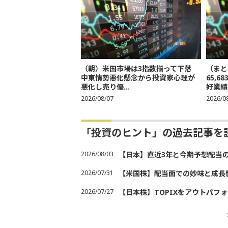
（朝）米国市場は3指数揃って下落
（まと
中東情勢悪化懸念から投資家心理が
65,
悪化し売り優...
好業績
2026/08/07
2026/0
「投資のヒント」の過去記事を
2026/08/03
【日本】直近3年と今期予想配当
2026/07/31
【米国株】配当面での妙味と成長
2026/07/27
【日本株】TOPIXをアウトパフォ