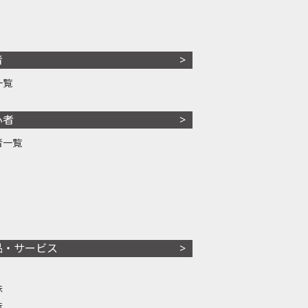
者
一覧
心者
者一覧
品・サービス
株
株