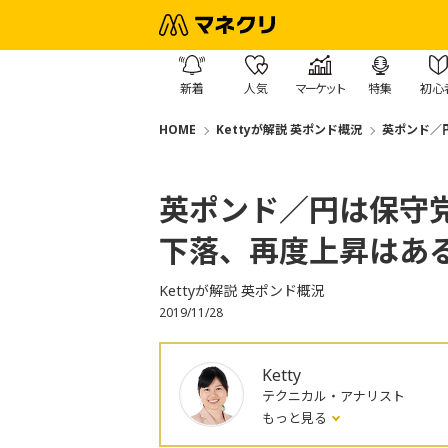
新着
人気
マーケット
特集
初心
HOME
Kettyが解説 英ポンド概況
英ポンド／
英ポンド／円は保守
下落、再度上昇はあ
Kettyが解説 英ポンド概況
2019/11/28
Ketty
テクニカル・アナリスト
もっと見る