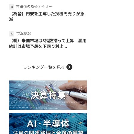
吉田恒の為替デイリー
【為替】円安を主導した投機円売りが急
減
市況概況
（朝）米国市場は3指数揃って上昇 雇用
統計は市場予想を下回り利上...
ランキング一覧を見る