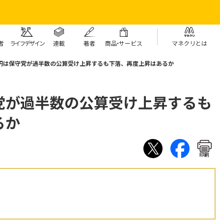
者
ライフデザイン
連載
著者
商
品・
サービス
マネクリとは
円は保守党が過半数の公算受け上昇するも下落、再度上昇はあるか
党が過半数の公算受け上昇するも
るか
印刷