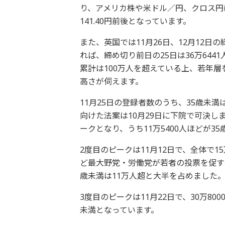
り、アメリカ株や米ドル／円、クロス円は
141.40円前後となっています。
また、英国では11月26日、12月12
れば、締め切り前日の25日は36万64
累計は100万人を超えている上、若年
高さが伺えます。
11月25日の登録者数のうち、35歳未満
向けた法案は10月29日に下院で可決しま
ークとなり、うち11万5400人ほどが3
2度目のピークは11月12日で、全体で1
ど最大野党・労働党が若者の投票を促す
歳未満は11万人超と大半を占めました
3度目のピークは11月22日で、30万80
未満となっています。