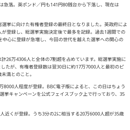
急落。英ポンド／円も141円80銭台から下落し、現在は
日の総選挙に向けた有権者登録の最終日となりました。英政府によ
41人が登録し、総選挙実施決定後で最多を記録。過去1週間での
層を中心に登録が急増し、今回の世代を越えた選挙への関心の
は計26万4306人と全体の7割超を占めています。総選挙実施に
したが、有権者登録数は翌30日に約17万7000人と最初のピ
5歳未満とのこと。
5万8000人程度が登録。BBC電子版によると、この日はちょう
選挙キャンペーンを公式フェイスブック上で行っており、35
。
00人近くが登録。うち3分の2に相当する20万6000人超が35歳