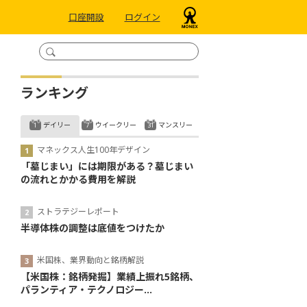
口座開設
ログイン
ランキング
デイリー
ウイークリー
マンスリー
マネックス人生100年デザイン
「墓じまい」には期限がある？墓じまい
の流れとかかる費用を解説
ストラテジーレポート
半導体株の調整は底値をつけたか
米国株、業界動向と銘柄解説
【米国株：銘柄発掘】業績上振れ5銘柄、
パランティア・テクノロジー...