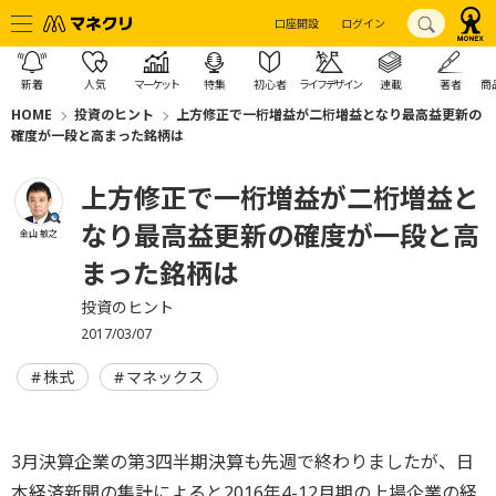
口座開設
ログイン
新着
人気
マーケット
特集
初心者
ライフデザイン
連載
著者
商
HOME
投資のヒント
上方修正で一桁増益が二桁増益となり最高益更新の
確度が一段と高まった銘柄は
上方修正で一桁増益が二桁増益と
なり最高益更新の確度が一段と高
金山 敏之
まった銘柄は
投資のヒント
2017/03/07
株式
マネックス
3月決算企業の第3四半期決算も先週で終わりましたが、日
本経済新聞の集計によると2016年4-12月期の上場企業の経