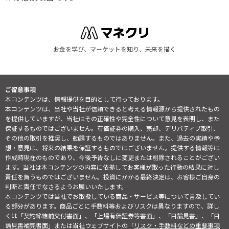
お金を学び、マーケットを知り、未来を描く
ご留意事項
本コンテンツは、情報提供を目的として行っております。
本コンテンツは、当社や当社が信頼できると考える情報源から提供されたもの
を提供していますが、当社はその正確性や完全性について意見を表明し、また
保証するものではございません。有価証券の購入、売却、デリバティブ取引、
その他の取引を推奨し、勧誘するものではありません。また、過去の実績や予
想・意見は、将来の結果を保証するものではございません。提供する情報等は
作成時現在のものであり、今後予告なしに変更または削除されることがござい
ます。当社は本コンテンツの内容に依拠してお客様が取った行動の結果に対し
責任を負うものではございません。投資にかかる最終決定は、お客様ご自身の
判断と責任でなさるようお願いいたします。
本コンテンツでは当社でお取扱している商品・サービス等について言及してい
る部分があります。商品ごとに手数料等およびリスクは異なりますので、詳し
くは「契約締結前交付書面」、「上場有価証券等書面」、「目論見書」、「目
論見書補完書面」または当社ウェブサイトの「
リスク・手数料などの重要事項