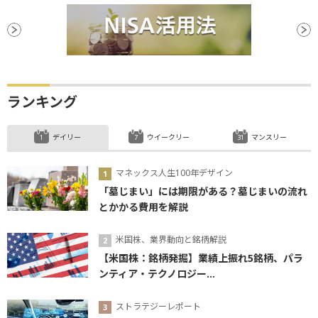
ランキング
デイリー
ウイークリー
マンスリー
マネックス人生100年デザイン
「墓じまい」には期限がある？墓じまいの流れ
とかかる費用を解説
米国株、業界動向と銘柄解説
【米国株：銘柄発掘】業績上振れ5銘柄、パラ
ンティア・テクノロジー...
ストラテジーレポート