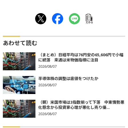
ｱﾝｹｰﾄ
あわせて読む
（まとめ）日経平均は76円安の65,606円で小幅
に続落 来週は米物価指標に注目
2026/08/07
半導体株の調整は底値をつけたか
2026/08/07
（朝）米国市場は3指数揃って下落 中東情勢悪
化懸念から投資家心理が悪化し売り優...
2026/08/07