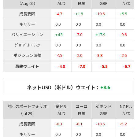
（Aug 05）
AUD
EUR
GBP
NZD
成長要因
-4.7
+1.8
-19.6
+5.5
キャリー
0.0
0.0
0.0
0.0
バリュエーション
+4.3
-7.0
+17.9
-9.6
ｸﾞﾛｰﾊﾞﾙ・ﾘｽｸ
0.0
0.0
0.0
0.0
ポジション調整
-4.5
-2.0
-3.8
-2.6
最終ウェイト
-4.8
-7.3
-5.5
-6.7
ネットUSD（米ドル）ウエイト：
+8.6
前回のポートフォリオ
豪ドル
ユーロ
英ポンド
NZドル
（Jul 29）
AUD
EUR
GBP
NZD
成長要因
-0.3
-8.1
-18.6
-5.2
キャリー
0.0
0.0
0.0
0.0