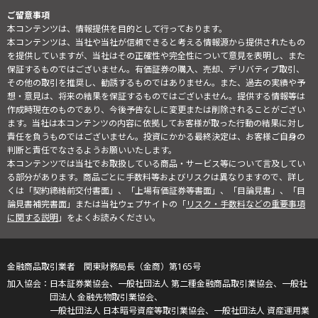
ご留意事項
本コンテンツは、情報提供を目的として行っております。
本コンテンツは、当社や当社が信頼できると考える情報源から提供されたもの
を提供していますが、当社はその正確性や完全性について意見を表明し、また
保証するものではございません。有価証券の購入、売却、デリバティブ取引、
その他の取引を推奨し、勧誘するものではありません。また、過去の実績や予
想・意見は、将来の結果を保証するものではございません。提供する情報等は
作成時現在のものであり、今後予告なしに変更または削除されることがござい
ます。当社は本コンテンツの内容に依拠してお客様が取った行動の結果に対し
責任を負うものではございません。投資にかかる最終決定は、お客様ご自身の
判断と責任でなさるようお願いいたします。
本コンテンツでは当社でお取扱している商品・サービス等について言及してい
る部分があります。商品ごとに手数料等およびリスクは異なりますので、詳し
くは「契約締結前交付書面」、「上場有価証券等書面」、「目論見書」、「目
論見書補完書面」または当社ウェブサイトの「
リスク・手数料などの重要事項
に関する説明
」をよくお読みください。
金融商品取引業者 関東財務局長（金商）第165号
日本証券業協会、一般社団法人 第二種金融商品取引業協会、一般社
団法人 金融先物取引業協会、
一般社団法人 日本暗号資産等取引業協会、一般社団法人 資産運用業