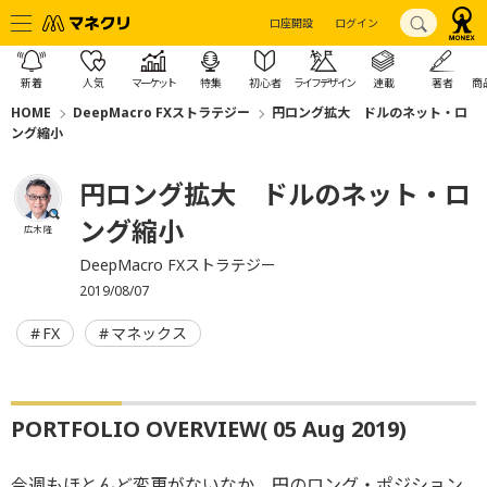
口座開設
ログイン
新着
人気
マーケット
特集
初心者
ライフデザイン
連載
著者
商
HOME
DeepMacro FXストラテジー
円ロング拡大 ドルのネット・ロ
ング縮小
円ロング拡大 ドルのネット・ロ
ング縮小
広木 隆
DeepMacro FXストラテジー
2019/08/07
FX
マネックス
PORTFOLIO OVERVIEW( 05 Aug 2019)
今週もほとんど変更がないなか、円のロング・ポジション