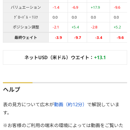
バリュエーション
-1.4
-6.9
+17.9
-9.6
ｸﾞﾛｰﾊﾞﾙ・ﾘｽｸ
0.0
0.0
0.0
0.0
ポジション調整
-2.1
+5.4
-2.8
+5.2
最終ウェイト
-3.9
-9.7
-3.4
-9.6
ネットUSD（米ドル）ウエイト：
+13.1
ヘルプ
表の見方について広木が
動画（約12分）
で解説していま
す。
※お客様のご利用の端末の環境によっては動画をご覧いた