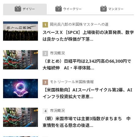
デイリー
ウイークリー
マンスリー
岡元兵八郎の米国株マスターへの道
スペースＸ［SPCX］上場後初の決算発表、数字
は良かったが株価が下落...
市況概況
（まとめ）日経平均は2,342円高の66,300円で
大幅続伸 AI・半導体銘...
モトリーフール米国株情報
【米国株動向】AIスーパーサイクル第2幕、AI
インフラ投資拡大で恩恵...
市況概況
（朝）米国市場では主要3指数がまちまち 中
東情勢を巡る懸念の後退...