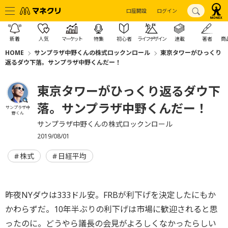
口座開設
ログイン
新着
人気
マーケット
特集
初心者
ライフデザイン
連載
著者
商
HOME
サンプラザ中野くんの株式ロックンロール
東京タワーがひっくり
返るダウ下落。サンプラザ中野くんだー！
東京タワーがひっくり返るダウ下
落。サンプラザ中野くんだー！
サンプラザ中
野くん
サンプラザ中野くんの株式ロックンロール
2019/08/01
株式
日経平均
昨夜NYダウは333ドル安。FRBが利下げを決定したにもか
かわらずだ。10年半ぶりの利下げは市場に歓迎されると思
ったのに。どうやら議長の会見がよろしくなかったらしい