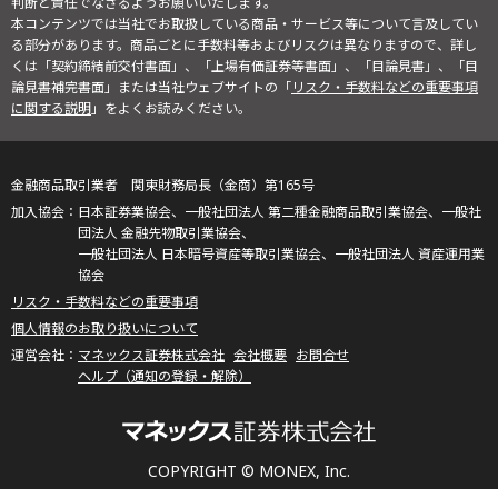
判断と責任でなさるようお願いいたします。
本コンテンツでは当社でお取扱している商品・サービス等について言及してい
る部分があります。商品ごとに手数料等およびリスクは異なりますので、詳し
くは「契約締結前交付書面」、「上場有価証券等書面」、「目論見書」、「目
論見書補完書面」または当社ウェブサイトの「
リスク・手数料などの重要事項
に関する説明
」をよくお読みください。
金融商品取引業者 関東財務局長（金商）第165号
日本証券業協会、一般社団法人 第二種金融商品取引業協会、一般社
団法人 金融先物取引業協会、
一般社団法人 日本暗号資産等取引業協会、一般社団法人 資産運用業
協会
リスク・手数料などの重要事項
個人情報のお取り扱いについて
マネックス証券株式会社
会社概要
お問合せ
ヘルプ（通知の登録・解除）
COPYRIGHT © MONEX, Inc.