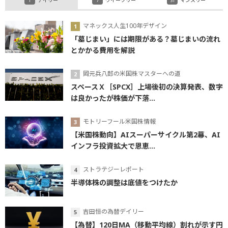
デイリー
ウイークリー
マンスリー
マネックス人生100年デザイン
「墓じまい」には期限がある？墓じまいの流れ
とかかる費用を解説
岡元兵八郎の米国株マスターへの道
スペースＸ［SPCX］上場後初の決算発表、数字
は良かったが株価が下落...
モトリーフール米国株情報
【米国株動向】AIスーパーサイクル第2幕、AI
インフラ投資拡大で恩恵...
ストラテジーレポート
半導体株の調整は底値をつけたか
吉田恒の為替デイリー
【為替】120日MA（移動平均線）割れが示す円