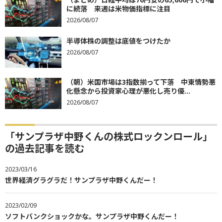
に続落 来週は米物価指標に注目
2026/08/07
半導体株の調整は底値をつけたか
2026/08/07
（朝）米国市場は3指数揃って下落 中東情勢悪
化懸念から投資家心理が悪化し売り優...
2026/08/07
「サンプラザ中野くんの株式ロックンロール」
の過去記事を読む
2023/03/16
世界経済グラグラだ！サンプラザ中野くんだー！
2023/02/09
ソフトバンクショックかな。サンプラザ中野くんだー！