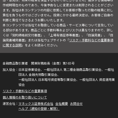
想・意見は、将来の結果を保証するものではございません。提供する情報等は
作成時現在のものであり、今後予告なしに変更または削除されることがござい
ます。当社は本コンテンツの内容に依拠してお客様が取った行動の結果に対し
責任を負うものではございません。投資にかかる最終決定は、お客様ご自身の
判断と責任でなさるようお願いいたします。
本コンテンツでは当社でお取扱している商品・サービス等について言及してい
る部分があります。商品ごとに手数料等およびリスクは異なりますので、詳し
くは「契約締結前交付書面」、「上場有価証券等書面」、「目論見書」、「目
論見書補完書面」または当社ウェブサイトの「
リスク・手数料などの重要事項
に関する説明
」をよくお読みください。
金融商品取引業者 関東財務局長（金商）第165号
日本証券業協会、一般社団法人 第二種金融商品取引業協会、一般社
団法人 金融先物取引業協会、
一般社団法人 日本暗号資産等取引業協会、一般社団法人 資産運用業
協会
リスク・手数料などの重要事項
個人情報のお取り扱いについて
マネックス証券株式会社
会社概要
お問合せ
ヘルプ（通知の登録・解除）