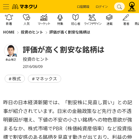
口座開設
ログイン
新着
人気
マーケット
特集
初心者
ライフデザイン
連載
著者
商
HOME
投資のヒント
評価が高く割安な銘柄は
評価が高く割安な銘柄は
投資のヒント
金山 敏之
2016/06/09
株式
マネックス
昨日の日本経済新聞では、「割安株に見直し買い」との記
事が紹介されています。日米の金融政策など先行きの不透
明要因が増え、下値の不安の小さい銘柄への物色意欲が強
まるなか、株式市場でPBR（株価純資産倍率）など投資指
標で割安感のある銘柄を見直す動きが出ており、利益の伸