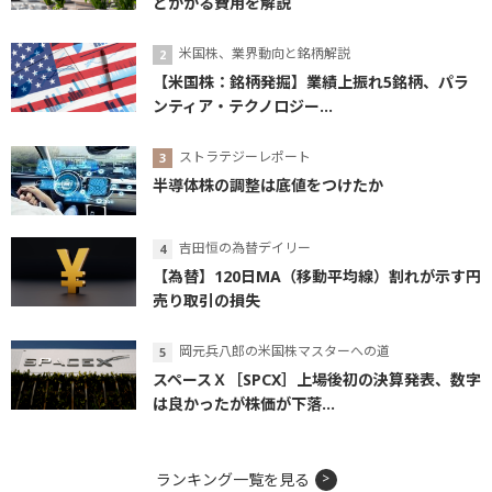
とかかる費用を解説
米国株、業界動向と銘柄解説
【米国株：銘柄発掘】業績上振れ5銘柄、パラ
ンティア・テクノロジー...
ストラテジーレポート
半導体株の調整は底値をつけたか
吉田恒の為替デイリー
【為替】120日MA（移動平均線）割れが示す円
売り取引の損失
岡元兵八郎の米国株マスターへの道
スペースＸ［SPCX］上場後初の決算発表、数字
は良かったが株価が下落...
ランキング一覧を見る