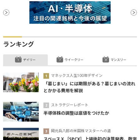
ランキング
デイリー
ウイークリー
マンスリー
マネックス人生100年デザイン
「墓じまい」には期限がある？墓じまいの流れ
とかかる費用を解説
ストラテジーレポート
半導体株の調整は底値をつけたか
岡元兵八郎の米国株マスターへの道
スペースＸ［SPCX］上場後初の決算発表、数字