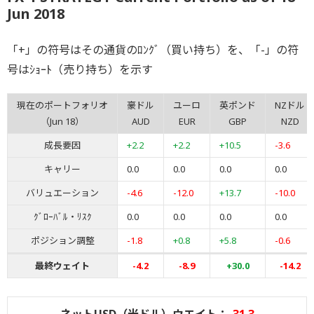
Jun 2018
「+」の符号はその通貨のﾛﾝｸﾞ（買い持ち）を、「-」の符
号はｼｮｰﾄ（売り持ち）を示す
現在のポートフォリオ
豪ドル
ユーロ
英ポンド
NZドル
（Jun 18）
AUD
EUR
GBP
NZD
成長要因
+2.2
+2.2
+10.5
-3.6
キャリー
0.0
0.0
0.0
0.0
バリュエーション
-4.6
-12.0
+13.7
-10.0
ｸﾞﾛｰﾊﾞﾙ・ﾘｽｸ
0.0
0.0
0.0
0.0
ポジション調整
-1.8
+0.8
+5.8
-0.6
最終ウェイト
-4.2
-8.9
+30.0
-14.2