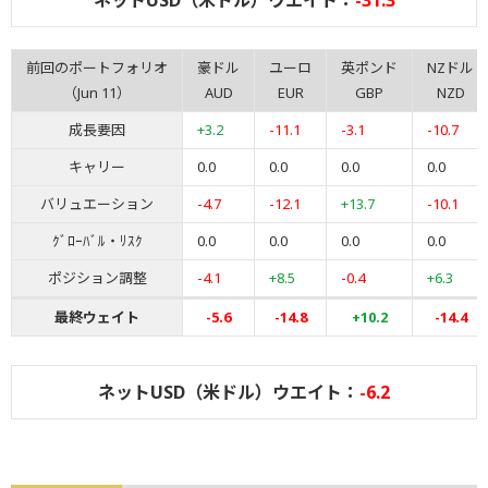
ネットUSD（米ドル）ウエイト：
-31.3
前回のポートフォリオ
豪ドル
ユーロ
英ポンド
NZドル
（Jun 11）
AUD
EUR
GBP
NZD
成長要因
+3.2
-11.1
-3.1
-10.7
キャリー
0.0
0.0
0.0
0.0
バリュエーション
-4.7
-12.1
+13.7
-10.1
ｸﾞﾛｰﾊﾞﾙ・ﾘｽｸ
0.0
0.0
0.0
0.0
ポジション調整
-4.1
+8.5
-0.4
+6.3
最終ウェイト
-5.6
-14.8
+10.2
-14.4
ネットUSD（米ドル）ウエイト：
-6.2