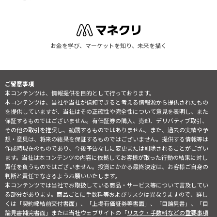
お金を学び、マーケットを知り、未来を描く
ご留意事項
本コンテンツは、情報提供を目的として行っております。
本コンテンツは、当社や当社が信頼できると考える情報源から提供されたもの
を提供していますが、当社はその正確性や完全性について意見を表明し、また
保証するものではございません。有価証券の購入、売却、デリバティブ取引、
その他の取引を推奨し、勧誘するものではありません。また、過去の実績や予
想・意見は、将来の結果を保証するものではございません。提供する情報等は
作成時現在のものであり、今後予告なしに変更または削除されることがござい
ます。当社は本コンテンツの内容に依拠してお客様が取った行動の結果に対し
責任を負うものではございません。投資にかかる最終決定は、お客様ご自身の
判断と責任でなさるようお願いいたします。
本コンテンツでは当社でお取扱している商品・サービス等について言及してい
る部分があります。商品ごとに手数料等およびリスクは異なりますので、詳し
くは「契約締結前交付書面」、「上場有価証券等書面」、「目論見書」、「目
論見書補完書面」または当社ウェブサイトの「
リスク・手数料などの重要事項