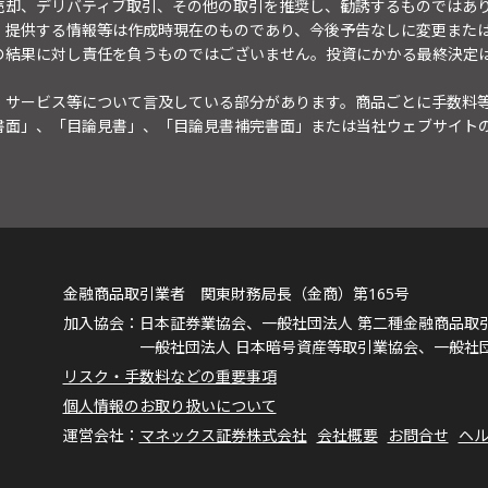
売却、デリバティブ取引、その他の取引を推奨し、勧誘するものではあ
。提供する情報等は作成時現在のものであり、今後予告なしに変更また
の結果に対し責任を負うものではございません。投資にかかる最終決定
・サービス等について言及している部分があります。商品ごとに手数料
書面」、「目論見書」、「目論見書補完書面」または当社ウェブサイト
金融商品取引業者 関東財務局長（金商）第165号
日本証券業協会、一般社団法人 第二種金融商品取
一般社団法人 日本暗号資産等取引業協会、一般社
リスク・手数料などの重要事項
個人情報のお取り扱いについて
マネックス証券株式会社
会社概要
お問合せ
ヘ