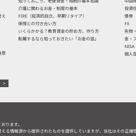
知っておこう、老後資金・相続の基本知識
中国
介護に関わるお金・制度の基本
投資
考え
FIRE（経済的自立、早期リタイア）
債券
保険との付き合い方
FX
いくらかかる？教育資金の貯め方、作り方
先物
転職するなら知っておきたい「お金の話」
金・
NISA
極意
個人型
ております。
考える情報源から提供されたものを提供していますが、当社はその正確