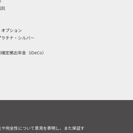
株
信託
・オプション
プラチナ・シルバー
確定拠出年金（iDeCo）
性や完全性について意見を表明し、また保証す