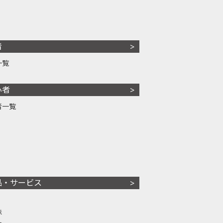
者
一覧
心者
者一覧
品・サービス
株