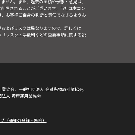
りません。また、過去の実績や予想・意見は、
は削除されることがございます。当社は本コン
は、お客様ご自身の判断と責任でなさるようお
等およびリスクは異なりますので、詳しくは
の「
リスク・手数料などの重要事項に関する説
引業協会、一般社団法人 金融先物取引業協会、
団法人 資産運用業協会
ルプ（通知の登録・解除）