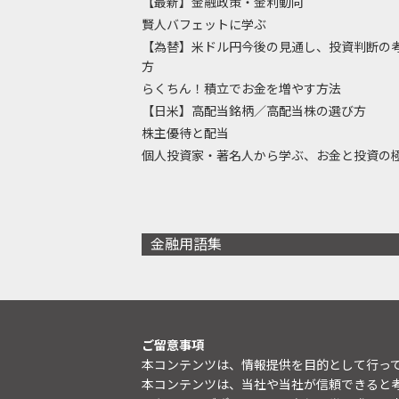
【最新】金融政策・金利動向
賢人バフェットに学ぶ
【為替】米ドル円今後の見通し、投資判断の
方
らくちん！積立でお金を増やす方法
【日米】高配当銘柄／高配当株の選び方
株主優待と配当
個人投資家・著名人から学ぶ、お金と投資の
金融用語集
ご留意事項
本コンテンツは、情報提供を目的として行っ
本コンテンツは、当社や当社が信頼できると