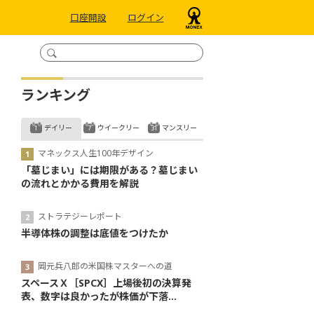
口座開設
ログイン
ランキング
デイリー
ウイークリー
マンスリー
マネックス人生100年デザイン
「墓じまい」には期限がある？墓じまい
の流れとかかる費用を解説
ストラテジーレポート
半導体株の調整は底値をつけたか
岡元兵八郎の米国株マスターへの道
スペースＸ［SPCX］上場後初の決算発
表、数字は良かったが株価が下落...