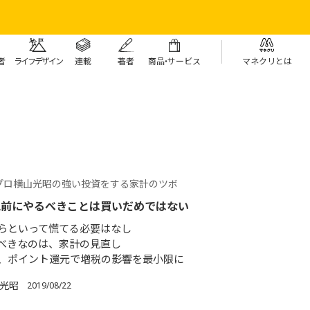
者
ライフデザイン
連載
著者
商
品・
サービス
マネクリとは
プロ横山光昭の強い投資をする家計のツボ
税前にやるべきことは買いだめではない
らといって慌てる必要はなし
べきなのは、家計の見直し
、ポイント還元で増税の影響を最小限に
 光昭
2019/08/22