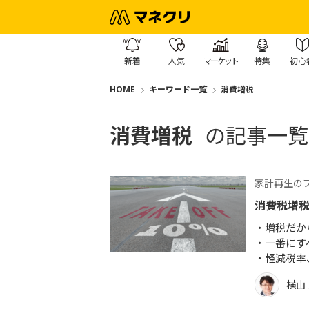
新着
人気
マーケット
特集
初心
HOME
キーワード一覧
消費増税
消費増税
の記事一覧
家計再生の
消費税増
増税だか
一番にす
軽減税率
横山