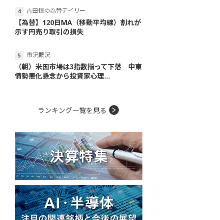
吉田恒の為替デイリー
【為替】120日MA（移動平均線）割れが
示す円売り取引の損失
市況概況
（朝）米国市場は3指数揃って下落 中東
情勢悪化懸念から投資家心理...
ランキング一覧を見る