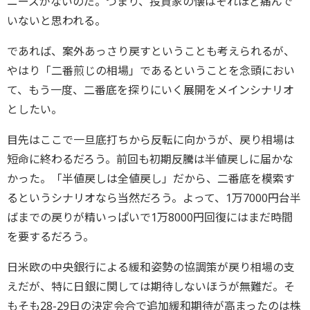
ニーズがないのだ。つまり、投資家の懐はそれほど痛んで
いないと思われる。
であれば、案外あっさり戻すということも考えられるが、
やはり「二番煎じの相場」であるということを念頭におい
て、もう一度、二番底を探りにいく展開をメインシナリオ
としたい。
目先はここで一旦底打ちから反転に向かうが、戻り相場は
短命に終わるだろう。前回も初期反騰は半値戻しに届かな
かった。「半値戻しは全値戻し」だから、二番底を模索す
るというシナリオなら当然だろう。よって、1万7000円台半
ばまでの戻りが精いっぱいで1万8000円回復にはまだ時間
を要するだろう。
日米欧の中央銀行による緩和姿勢の協調策が戻り相場の支
えだが、特に日銀に関しては期待しないほうが無難だ。そ
もそも28-29日の決定会合で追加緩和期待が高まったのは株