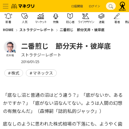
口座開設
ログイン
新着
人気
マーケット
特集
初心者
ライフデザイン
連載
著者
商
HOME
ストラテジーレポート
二番煎じ 節分天井・彼岸底
二番煎じ 節分天井・彼岸底
ストラテジーレポート
広木 隆
2016/01/25
株式
マネックス
「底なし沼と普通の沼はどう違う？」「底がないか、ある
かですか？」「底がない沼なんてない。ようは人間の幻想
の有無なんだ」（森博嗣「誌的私的ジャック」）
底なしのように思われた株式相場の下落にも、ようやく歯