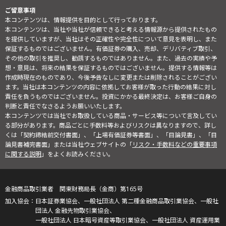
ご留意事項
本コンテンツは、情報提供を目的として行っております。
本コンテンツは、当社や当社が信頼できると考える情報源から提供されたもの
を提供していますが、当社はその正確性や完全性について意見を表明し、また
保証するものではございません。有価証券の購入、売却、デリバティブ取引、
その他の取引を推奨し、勧誘するものではありません。また、過去の実績や予
想・意見は、将来の結果を保証するものではございません。提供する情報等は
作成時現在のものであり、今後予告なしに変更または削除されることがござい
ます。当社は本コンテンツの内容に依拠してお客様が取った行動の結果に対し
責任を負うものではございません。投資にかかる最終決定は、お客様ご自身の
判断と責任でなさるようお願いいたします。
本コンテンツでは当社でお取扱している商品・サービス等について言及してい
る部分があります。商品ごとに手数料等およびリスクは異なりますので、詳し
くは「契約締結前交付書面」、「上場有価証券等書面」、「目論見書」、「目
論見書補完書面」または当社ウェブサイトの「
リスク・手数料などの重要事項
に関する説明
」をよくお読みください。
金融商品取引業者 関東財務局長（金商）第165号
日本証券業協会、一般社団法人 第二種金融商品取引業協会、一般社
団法人 金融先物取引業協会、
一般社団法人 日本暗号資産等取引業協会、一般社団法人 資産運用業