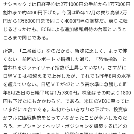
ナショックでは日経平均は2万1000円の手前から1万7000円
割れまで約4000円下げた。今回は昨年12月の戻り高値2万
円から1万6000円まで同じく4000円幅の調整だ。戻りに転
じるきっかけも、ECBによる追加緩和期待の台頭というと
ころまで同じである。
所詮、「二番煎じ」なのだから、新味に乏しく、よって怖
くない。前回のレポートで指摘した通り、「恐怖指数」と
言われるボラティリティ指数が上昇していない。さすがに
日経ＶＩは40越えまで上昇したが、それでも昨年8月の水準
を超えていない。日経ＶＩが47という高水準に急騰した昨
年8月25日の日経平均は1万7800円。株価はその時より1800
円も下げたにもかかわらず、である。米国のVIXに至っては
いまだに20台である。年初からいきなりの下げで、投資家
がフルに臨戦態勢をとっていなかったことが幸いしたのだ
ろう。オプションでヘッジ・ポジションを構築するほどの