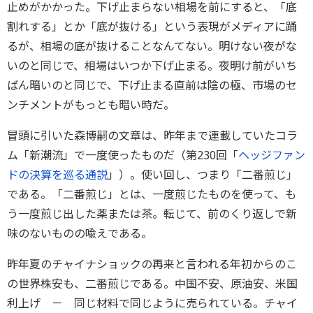
止めがかかった。下げ止まらない相場を前にすると、「底
割れする」とか「底が抜ける」という表現がメディアに踊
るが、相場の底が抜けることなんてない。明けない夜がな
いのと同じで、相場はいつか下げ止まる。夜明け前がいち
ばん暗いのと同じで、下げ止まる直前は陰の極、市場のセ
ンチメントがもっとも暗い時だ。
冒頭に引いた森博嗣の文章は、昨年まで連載していたコラ
ム「新潮流」で一度使ったものだ（第230回「
ヘッジファン
ドの決算を巡る通説
」）。使い回し、つまり「二番煎じ」
である。「二番煎じ」とは、一度煎じたものを使って、も
う一度煎じ出した薬または茶。転じて、前のくり返しで新
味のないものの喩えである。
昨年夏のチャイナショックの再来と言われる年初からのこ
の世界株安も、二番煎じである。中国不安、原油安、米国
利上げ － 同じ材料で同じように売られている。チャイ