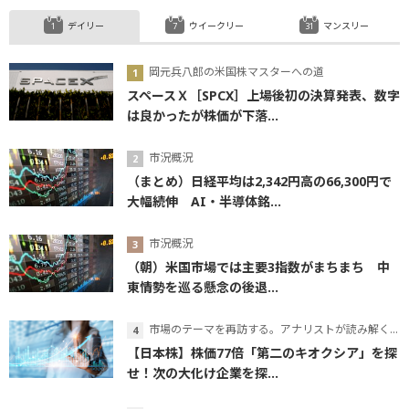
デイリー
ウイークリー
マンスリー
岡元兵八郎の米国株マスターへの道
スペースＸ［SPCX］上場後初の決算発表、数字
は良かったが株価が下落...
市況概況
（まとめ）日経平均は2,342円高の66,300円で
大幅続伸 AI・半導体銘...
市況概況
（朝）米国市場では主要3指数がまちまち 中
東情勢を巡る懸念の後退...
市場のテーマを再訪する。アナリストが読み解くテーマの本質
【日本株】株価77倍「第二のキオクシア」を探
せ！次の大化け企業を探...