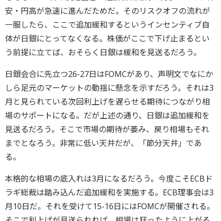
安・円高が急速に進んだためだ。そのリスクオフの流れが
一服したら、ここで追加緩和するというインセンティブ自
体が日銀にとってなくなる。株価がここで下げ止まるとい
う前提に立てば、おそらく日銀は緩和を見送るだろう。
日銀会合に先立つ26-27日はFOMCがあり、声明文でなにか
しら足元のマーケットの動揺に懸念を示すだろう。それは3
月と見られている次回利上げを遅らせる期待につながり相
場のサポートになる。だが上述の通り、日銀は追加緩和を
見送るだろう。そこで市場の期待が萎み、戻り相場もそれ
までとなろう。非常に低い天井だが、「節分天井」であ
る。
本格的な相場の底入れは3月になるだろう。今度こそECBド
ラギ総裁は踏み込んだ追加緩和を実施する。ECB理事会は3
月10日だ。それを受けて15-16日にはFOMCが開催される。
そこで利上げが見送られれば、相場は狂ったように上がる