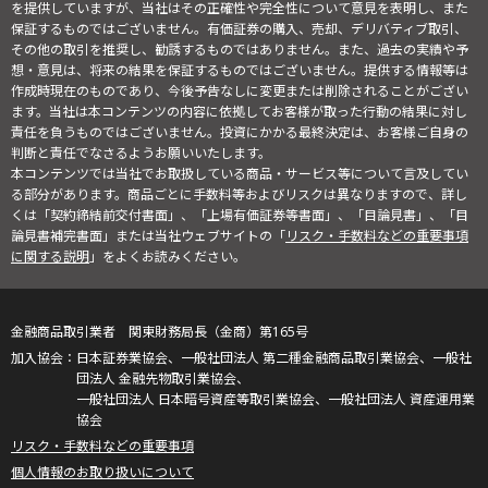
を提供していますが、当社はその正確性や完全性について意見を表明し、また
保証するものではございません。有価証券の購入、売却、デリバティブ取引、
その他の取引を推奨し、勧誘するものではありません。また、過去の実績や予
想・意見は、将来の結果を保証するものではございません。提供する情報等は
作成時現在のものであり、今後予告なしに変更または削除されることがござい
ます。当社は本コンテンツの内容に依拠してお客様が取った行動の結果に対し
責任を負うものではございません。投資にかかる最終決定は、お客様ご自身の
判断と責任でなさるようお願いいたします。
本コンテンツでは当社でお取扱している商品・サービス等について言及してい
る部分があります。商品ごとに手数料等およびリスクは異なりますので、詳し
くは「契約締結前交付書面」、「上場有価証券等書面」、「目論見書」、「目
論見書補完書面」または当社ウェブサイトの「
リスク・手数料などの重要事項
に関する説明
」をよくお読みください。
金融商品取引業者 関東財務局長（金商）第165号
日本証券業協会、一般社団法人 第二種金融商品取引業協会、一般社
団法人 金融先物取引業協会、
一般社団法人 日本暗号資産等取引業協会、一般社団法人 資産運用業
協会
リスク・手数料などの重要事項
個人情報のお取り扱いについて