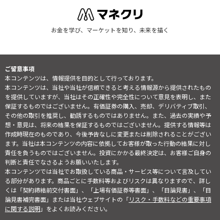
お金を学び、マーケットを知り、未来を描く
ご留意事項
本コンテンツは、情報提供を目的として行っております。
本コンテンツは、当社や当社が信頼できると考える情報源から提供されたもの
を提供していますが、当社はその正確性や完全性について意見を表明し、また
保証するものではございません。有価証券の購入、売却、デリバティブ取引、
その他の取引を推奨し、勧誘するものではありません。また、過去の実績や予
想・意見は、将来の結果を保証するものではございません。提供する情報等は
作成時現在のものであり、今後予告なしに変更または削除されることがござい
ます。当社は本コンテンツの内容に依拠してお客様が取った行動の結果に対し
責任を負うものではございません。投資にかかる最終決定は、お客様ご自身の
判断と責任でなさるようお願いいたします。
本コンテンツでは当社でお取扱している商品・サービス等について言及してい
る部分があります。商品ごとに手数料等およびリスクは異なりますので、詳し
くは「契約締結前交付書面」、「上場有価証券等書面」、「目論見書」、「目
論見書補完書面」または当社ウェブサイトの「
リスク・手数料などの重要事項
に関する説明
」をよくお読みください。