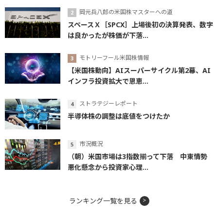
岡元兵八郎の米国株マスターへの道
スペースＸ［SPCX］上場後初の決算発表、数字
は良かったが株価が下落...
モトリーフール米国株情報
【米国株動向】AIスーパーサイクル第2幕、AI
インフラ投資拡大で恩恵...
ストラテジーレポート
半導体株の調整は底値をつけたか
市況概況
（朝）米国市場は3指数揃って下落 中東情勢
悪化懸念から投資家心理...
ランキング一覧を見る