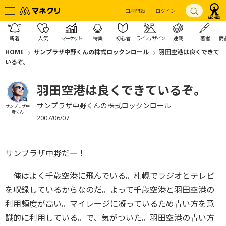
口座開設
ログイン
新着
人気
マーケット
特集
初心者
ライフデザイン
連載
著者
商
HOME
サンプラザ中野くんの株式ロックンロール
羽田空港は良くできて
いるぞ。
羽田空港は良くできているぞ。
サンプラザ中野くんの株式ロックンロール
サンプラザ中
野くん
2007/06/07
サンプラザ中野だー！
俺はよく千歳空港に飛んでいる。札幌でラジオとテレビ
を収録しているからなのだ。よって千歳空港と羽田空港の
利用頻度が高い。マイレージに凝っているため青い方を意
識的に利用している。で、気がついた。羽田空港の青い方