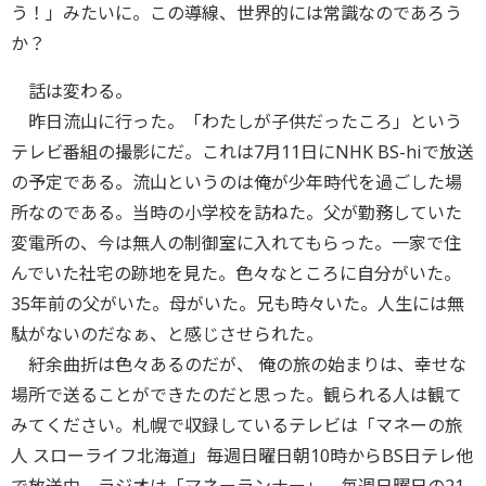
う！」みたいに。この導線、世界的には常識なのであろう
か？
話は変わる。
昨日流山に行った。「わたしが子供だったころ」という
テレビ番組の撮影にだ。これは7月11日にNHK BS-hiで放送
の予定である。流山というのは俺が少年時代を過ごした場
所なのである。当時の小学校を訪ねた。父が勤務していた
変電所の、今は無人の制御室に入れてもらった。一家で住
んでいた社宅の跡地を見た。色々なところに自分がいた。
35年前の父がいた。母がいた。兄も時々いた。人生には無
駄がないのだなぁ、と感じさせられた。
紆余曲折は色々あるのだが、 俺の旅の始まりは、幸せな
場所で送ることができたのだと思った。観られる人は観て
みてください。札幌で収録しているテレビは「マネーの旅
人 スローライフ北海道」毎週日曜日朝10時からBS日テレ他