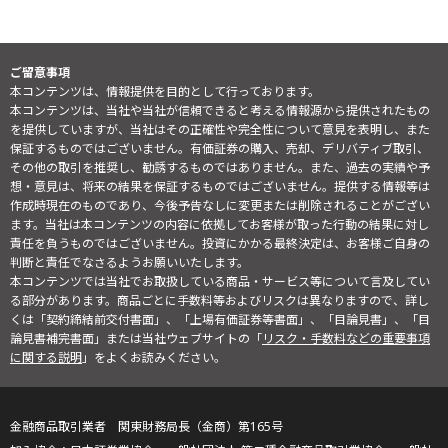
ご留意事項
本コンテンツは、情報提供を目的として行っております。
本コンテンツは、当社や当社が信頼できると考える情報源から提供されたもの
を提供していますが、当社はその正確性や完全性について意見を表明し、また
保証するものではございません。有価証券の購入、売却、デリバティブ取引、
その他の取引を推奨し、勧誘するものではありません。また、過去の実績や予
想・意見は、将来の結果を保証するものではございません。提供する情報等は
作成時現在のものであり、今後予告なしに変更または削除されることがござい
ます。当社は本コンテンツの内容に依拠してお客様が取った行動の結果に対し
責任を負うものではございません。投資にかかる最終決定は、お客様ご自身の
判断と責任でなさるようお願いいたします。
本コンテンツでは当社でお取扱している商品・サービス等について言及してい
る部分があります。商品ごとに手数料等およびリスクは異なりますので、詳し
くは「契約締結前交付書面」、「上場有価証券等書面」、「目論見書」、「目
論見書補完書面」または当社ウェブサイトの「
リスク・手数料などの重要事項
に関する説明
」をよくお読みください。
金融商品取引業者 関東財務局長（金商）第165号