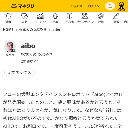
口座開設
ログイン
新着
人気
マーケット
特集
初心者
ライフデザイン
連載
著者
商
HOME
松本大のつぶやき
aibo
aibo
松本大のつぶやき
松本 大
2018/01/11
マネックス
ソニーの犬型エンタテインメントロボット「aibo(アイボ)」
が発売開始したとのこと。凄い興味があるかと云うと、そ
れほどはありませんが、気になります。なぜなら当社には
初代AIBOがいるのです。かなり調教と云うか育てられた
AIBOで、お利口です。一度可愛そうにしっぽが折れたこと