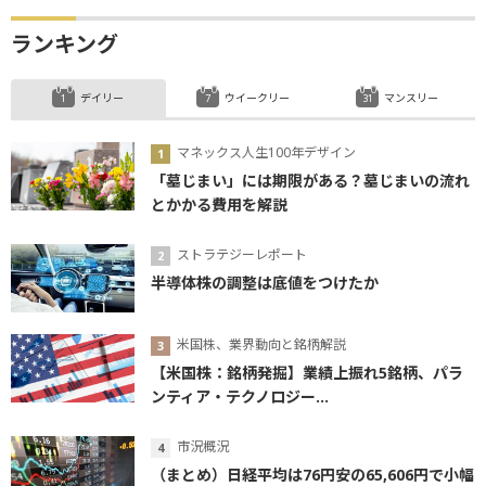
ランキング
デイリー
ウイークリー
マンスリー
マネックス人生100年デザイン
「墓じまい」には期限がある？墓じまいの流れ
とかかる費用を解説
ストラテジーレポート
半導体株の調整は底値をつけたか
米国株、業界動向と銘柄解説
【米国株：銘柄発掘】業績上振れ5銘柄、パラ
ンティア・テクノロジー...
市況概況
（まとめ）日経平均は76円安の65,606円で小幅