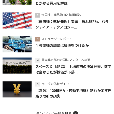
とかかる費用を解説
米国株、業界動向と銘柄解説
【米国株：銘柄発掘】業績上振れ5銘柄、パラ
ンティア・テクノロジー...
ストラテジーレポート
半導体株の調整は底値をつけたか
岡元兵八郎の米国株マスターへの道
スペースＸ［SPCX］上場後初の決算発表、数字
は良かったが株価が下落...
吉田恒の為替デイリー
【為替】120日MA（移動平均線）割れが示す円
売り取引の損失
ランキング一覧を見る