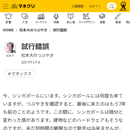
口座開設
ログイン
新着
人気
マーケット
特集
初心者
ライフデザイン
連載
著者
商
HOME
松本大のつぶやき
試行錯誤
試行錯誤
松本大のつぶやき
松本 大
2017/11/14
マネックス
今、シンガポールにいます。シンガポールには何度も来て
いますが、つぶやきを確認すると、最後に来たのはもう7年
も前のことのようです。この間に、シンガポールは随分と
変わった感があります。建物などのハードウェアもそうな
のですが、未だ短時間の観察なので断言は出来ませんが、