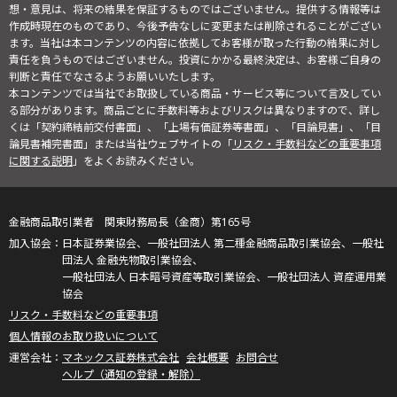
想・意見は、将来の結果を保証するものではございません。提供する情報等は
作成時現在のものであり、今後予告なしに変更または削除されることがござい
ます。当社は本コンテンツの内容に依拠してお客様が取った行動の結果に対し
責任を負うものではございません。投資にかかる最終決定は、お客様ご自身の
判断と責任でなさるようお願いいたします。
本コンテンツでは当社でお取扱している商品・サービス等について言及してい
る部分があります。商品ごとに手数料等およびリスクは異なりますので、詳し
くは「契約締結前交付書面」、「上場有価証券等書面」、「目論見書」、「目
論見書補完書面」または当社ウェブサイトの「
リスク・手数料などの重要事項
に関する説明
」をよくお読みください。
金融商品取引業者 関東財務局長（金商）第165号
日本証券業協会、一般社団法人 第二種金融商品取引業協会、一般社
団法人 金融先物取引業協会、
一般社団法人 日本暗号資産等取引業協会、一般社団法人 資産運用業
協会
リスク・手数料などの重要事項
個人情報のお取り扱いについて
マネックス証券株式会社
会社概要
お問合せ
ヘルプ（通知の登録・解除）