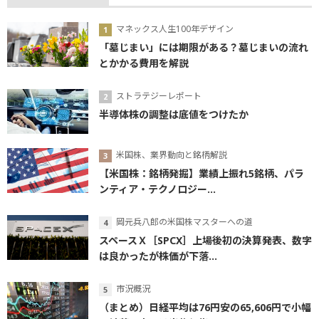
マネックス人生100年デザイン
「墓じまい」には期限がある？墓じまいの流れ
とかかる費用を解説
ストラテジーレポート
半導体株の調整は底値をつけたか
米国株、業界動向と銘柄解説
【米国株：銘柄発掘】業績上振れ5銘柄、パラ
ンティア・テクノロジー...
岡元兵八郎の米国株マスターへの道
スペースＸ［SPCX］上場後初の決算発表、数字
は良かったが株価が下落...
市況概況
（まとめ）日経平均は76円安の65,606円で小幅