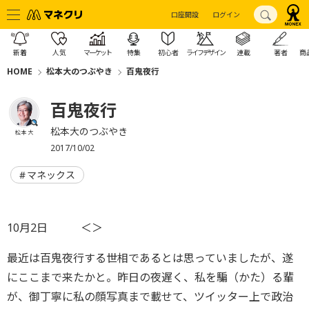
口座開設
ログイン
新着
人気
マーケット
特集
初心者
ライフデザイン
連載
著者
商
HOME
松本大のつぶやき
百鬼夜行
百鬼夜行
松本大のつぶやき
松本 大
2017/10/02
マネックス
10月2日 ＜＞
最近は百鬼夜行する世相であるとは思っていましたが、遂
にここまで来たかと。昨日の夜遅く、私を騙（かた）る輩
が、御丁寧に私の顔写真まで載せて、ツイッター上で政治