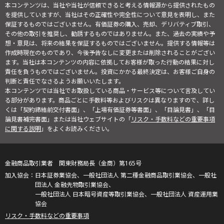
本コンテンツは、当社や当社が信頼できると考える情報源から提供されたもの
を提供していますが、当社はその正確性や完全性について意見を表明し、また
保証するものではございません。有価証券の購入、売却、デリバティブ取引、
その他の取引を推奨し、勧誘するものではありません。また、過去の実績や予
想・意見は、将来の結果を保証するものではございません。提供する情報等は
作成時現在のものであり、今後予告なしに変更または削除されることがござい
ます。当社は本コンテンツの内容に依拠してお客様が取った行動の結果に対し
責任を負うものではございません。投資にかかる最終決定は、お客様ご自身の
判断と責任でなさるようお願いいたします。
本コンテンツでは当社でお取扱している商品・サービス等について言及してい
る部分があります。商品ごとに手数料等およびリスクは異なりますので、詳し
くは「契約締結前交付書面」、「上場有価証券等書面」、「目論見書」、「目
論見書補完書面」または当社ウェブサイトの「
リスク・手数料などの重要事項
に関する説明
」をよくお読みください。
金融商品取引業者 関東財務局長（金商）第165号
日本証券業協会、一般社団法人 第二種金融商品取引業協会、一般社
団法人 金融先物取引業協会、
一般社団法人 日本暗号資産等取引業協会、一般社団法人 資産運用業
協会
リスク・手数料などの重要事項