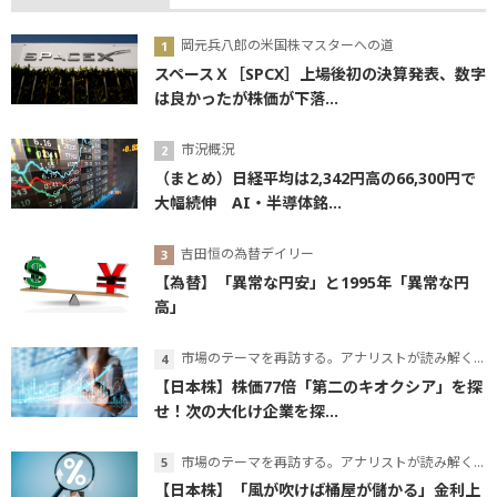
岡元兵八郎の米国株マスターへの道
スペースＸ［SPCX］上場後初の決算発表、数字
は良かったが株価が下落...
市況概況
（まとめ）日経平均は2,342円高の66,300円で
大幅続伸 AI・半導体銘...
吉田恒の為替デイリー
【為替】「異常な円安」と1995年「異常な円
高」
市場のテーマを再訪する。アナリストが読み解くテーマの本質
【日本株】株価77倍「第二のキオクシア」を探
せ！次の大化け企業を探...
市場のテーマを再訪する。アナリストが読み解くテーマの本質
【日本株】「風が吹けば桶屋が儲かる」金利上