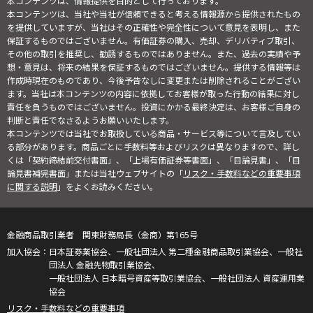
本コンテンツは、情報提供を目的として行っております。
本コンテンツは、当社や当社が信頼できると考える情報源から提供されたもの
を提供していますが、当社はその正確性や完全性について意見を表明し、また
保証するものではございません。有価証券の購入、売却、デリバティブ取引、
その他の取引を推奨し、勧誘するものではありません。また、過去の実績や予
想・意見は、将来の結果を保証するものではございません。提供する情報等は
作成時現在のものであり、今後予告なしに変更または削除されることがござい
ます。当社は本コンテンツの内容に依拠してお客様が取った行動の結果に対し
責任を負うものではございません。投資にかかる最終決定は、お客様ご自身の
判断と責任でなさるようお願いいたします。
本コンテンツでは当社でお取扱している商品・サービス等について言及してい
る部分があります。商品ごとに手数料等およびリスクは異なりますので、詳し
くは「契約締結前交付書面」、「上場有価証券等書面」、「目論見書」、「目
論見書補完書面」または当社ウェブサイトの「
リスク・手数料などの重要事項
に関する説明
」をよくお読みください。
金融商品取引業者 関東財務局長（金商）第165号
日本証券業協会、一般社団法人 第二種金融商品取引業協会、一般社
団法人 金融先物取引業協会、
一般社団法人 日本暗号資産等取引業協会、一般社団法人 資産運用業
協会
リスク・手数料などの重要事項