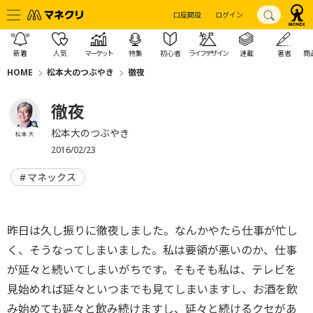
口座開設
ログイン
新着
人気
マーケット
特集
初心者
ライフデザイン
連載
著者
商
HOME
松本大のつぶやき
徹夜
徹夜
松本大のつぶやき
松本 大
2016/02/23
マネックス
昨日は久し振りに徹夜しました。なんかやたら仕事が忙し
く、そうなってしまいました。私は要領が悪いのか、仕事
が延々と続いてしまいがちです。そもそも私は、テレビを
見始めれば延々といつまでも見てしまいますし、お酒を飲
み始めても延々と飲み続けますし、延々と続けるクセがあ