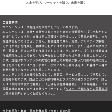
お金を学び、マーケットを知り、未来を描く
ご留意事項
本コンテンツは、情報提供を目的として行っております。
本コンテンツは、当社や当社が信頼できると考える情報源から提供されたもの
を提供していますが、当社はその正確性や完全性について意見を表明し、また
保証するものではございません。有価証券の購入、売却、デリバティブ取引、
その他の取引を推奨し、勧誘するものではありません。また、過去の実績や予
想・意見は、将来の結果を保証するものではございません。提供する情報等は
作成時現在のものであり、今後予告なしに変更または削除されることがござい
ます。当社は本コンテンツの内容に依拠してお客様が取った行動の結果に対し
責任を負うものではございません。投資にかかる最終決定は、お客様ご自身の
判断と責任でなさるようお願いいたします。
本コンテンツでは当社でお取扱している商品・サービス等について言及してい
る部分があります。商品ごとに手数料等およびリスクは異なりますので、詳し
くは「契約締結前交付書面」、「上場有価証券等書面」、「目論見書」、「目
論見書補完書面」または当社ウェブサイトの「
リスク・手数料などの重要事項
に関する説明
」をよくお読みください。
金融商品取引業者 関東財務局長（金商）第165号