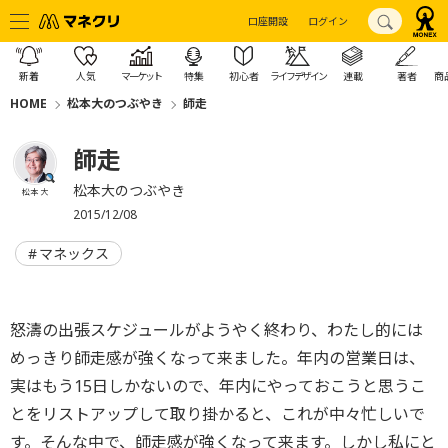
口座開設
ログイン
新着
人気
マーケット
特集
初心者
ライフデザイン
連載
著者
商
HOME
松本大のつぶやき
師走
師走
松本大のつぶやき
松本 大
2015/12/08
マネックス
怒濤の出張スケジュールがようやく終わり、わたし的には
めっきり師走感が強くなって来ました。年内の営業日は、
実はもう15日しかないので、年内にやっておこうと思うこ
とをリストアップして取り掛かると、これが中々忙しいで
す。そんな中で、師走感が強くなって来ます。しかし私にと