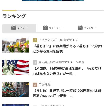
ランキング
デイリー
ウイークリー
マンスリー
マネックス人生100年デザイン
「墓じまい」には期限がある？墓じまいの流れ
とかかる費用を解説
岡元兵八郎の米国株マスターへの道
【米国株】S&P500は高値を更新、「売らなけ
ればならない売り」が一巡...
市況概況
（まとめ）日経平均は一時67,000円超も1,363
円高の66,970円で反発 ...