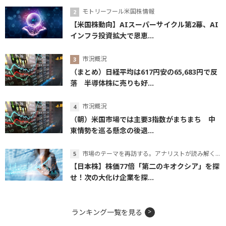
モトリーフール米国株情報
【米国株動向】AIスーパーサイクル第2幕、AI
インフラ投資拡大で恩恵...
市況概況
（まとめ）日経平均は617円安の65,683円で反
落 半導体株に売りも好...
市況概況
（朝）米国市場では主要3指数がまちまち 中
東情勢を巡る懸念の後退...
市場のテーマを再訪する。アナリストが読み解くテーマの本質
【日本株】株価77倍「第二のキオクシア」を探
せ！次の大化け企業を探...
ランキング一覧を見る