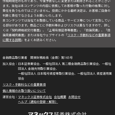
作成時現在のものであり、今後予告なしに変更または削除されることがござい
ます。当社は本コンテンツの内容に依拠してお客様が取った行動の結果に対し
責任を負うものではございません。投資にかかる最終決定は、お客様ご自身の
判断と責任でなさるようお願いいたします。
本コンテンツでは当社でお取扱している商品・サービス等について言及してい
る部分があります。商品ごとに手数料等およびリスクは異なりますので、詳し
くは「契約締結前交付書面」、「上場有価証券等書面」、「目論見書」、「目
論見書補完書面」または当社ウェブサイトの「
リスク・手数料などの重要事項
に関する説明
」をよくお読みください。
金融商品取引業者 関東財務局長（金商）第165号
日本証券業協会、一般社団法人 第二種金融商品取引業協会、一般社
団法人 金融先物取引業協会、
一般社団法人 日本暗号資産等取引業協会、一般社団法人 資産運用業
協会
リスク・手数料などの重要事項
個人情報のお取り扱いについて
マネックス証券株式会社
会社概要
お問合せ
ヘルプ（通知の登録・解除）