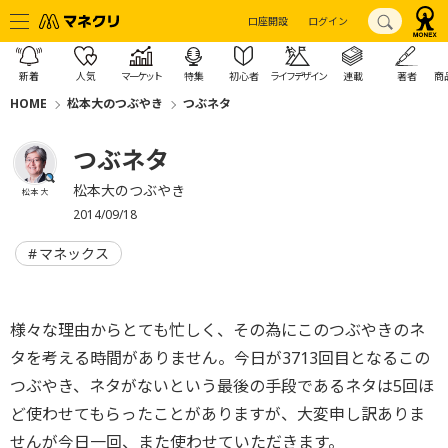
口座開設
ログイン
新着
人気
マーケット
特集
初心者
ライフデザイン
連載
著者
商
HOME
松本大のつぶやき
つぶネタ
つぶネタ
松本大のつぶやき
松本 大
2014/09/18
マネックス
様々な理由からとても忙しく、その為にこのつぶやきのネ
タを考える時間がありません。今日が3713回目となるこの
つぶやき、ネタがないという最後の手段であるネタは5回ほ
ど使わせてもらったことがありますが、大変申し訳ありま
せんが今日一回、また使わせていただきます。