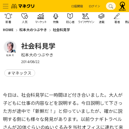
口座開設
ログイン
新着
人気
マーケット
特集
初心者
ライフデザイン
連載
著者
商
HOME
松本大のつぶやき
社会科見学
社会科見学
松本大のつぶやき
松本 大
2014/08/22
マネックス
今日は、社会科見学に一時間ほど付き合いました。大人が
子どもに仕事の内容などを説明する。今日説明して下さっ
た方が途中で「新鮮だ！」と仰っていましたが、確かに説
明する側にも様々な発見があります。以前ウナギトラベル
さんが20体ぐらいのぬいぐるみを当社オフィスに連れて来