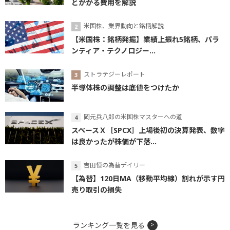
とかかる費用を解説
米国株、業界動向と銘柄解説
【米国株：銘柄発掘】業績上振れ5銘柄、パラ
ンティア・テクノロジー...
ストラテジーレポート
半導体株の調整は底値をつけたか
岡元兵八郎の米国株マスターへの道
スペースＸ［SPCX］上場後初の決算発表、数字
は良かったが株価が下落...
吉田恒の為替デイリー
【為替】120日MA（移動平均線）割れが示す円
売り取引の損失
ランキング一覧を見る