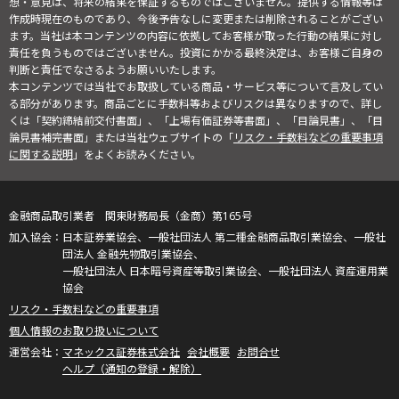
想・意見は、将来の結果を保証するものではございません。提供する情報等は
作成時現在のものであり、今後予告なしに変更または削除されることがござい
ます。当社は本コンテンツの内容に依拠してお客様が取った行動の結果に対し
責任を負うものではございません。投資にかかる最終決定は、お客様ご自身の
判断と責任でなさるようお願いいたします。
本コンテンツでは当社でお取扱している商品・サービス等について言及してい
る部分があります。商品ごとに手数料等およびリスクは異なりますので、詳し
くは「契約締結前交付書面」、「上場有価証券等書面」、「目論見書」、「目
論見書補完書面」または当社ウェブサイトの「
リスク・手数料などの重要事項
に関する説明
」をよくお読みください。
金融商品取引業者 関東財務局長（金商）第165号
日本証券業協会、一般社団法人 第二種金融商品取引業協会、一般社
団法人 金融先物取引業協会、
一般社団法人 日本暗号資産等取引業協会、一般社団法人 資産運用業
協会
リスク・手数料などの重要事項
個人情報のお取り扱いについて
マネックス証券株式会社
会社概要
お問合せ
ヘルプ（通知の登録・解除）