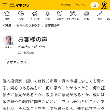
口座開設
ログイン
新着
人気
マーケット
特集
初心者
ライフデザイン
連載
著者
商
HOME
松本大のつぶやき
お客様の声
お客様の声
松本大のつぶやき
松本 大
2014/02/26
マネックス
個人投資家、延いては株式市場・資本市場に少しでも関わ
る、関心のある誰もが、何か思うことがあったら、何か証
券界に意見があるとか、取引所に意見があるとか、或いは
政治家や金融庁に聞きたいとか、或いは云いたいことがあ
るとか、そんなことを少しでも思ったら、先ずはマネック