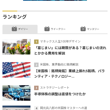
ランキング
デイリー
ウイークリー
マンスリー
マネックス人生100年デザイン
「墓じまい」には期限がある？墓じまいの流れ
とかかる費用を解説
米国株、業界動向と銘柄解説
【米国株：銘柄発掘】業績上振れ5銘柄、パラ
ンティア・テクノロジー...
ストラテジーレポート
半導体株の調整は底値をつけたか
岡元兵八郎の米国株マスターへの道