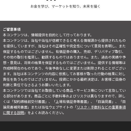
お金を学び、マーケットを知り、未来を描く
ご留意事項
本コンテンツは、情報提供を目的として行っております。
本コンテンツは、当社や当社が信頼できると考える情報源から提供されたもの
を提供していますが、当社はその正確性や完全性について意見を表明し、また
保証するものではございません。有価証券の購入、売却、デリバティブ取引、
その他の取引を推奨し、勧誘するものではありません。また、過去の実績や予
想・意見は、将来の結果を保証するものではございません。提供する情報等は
作成時現在のものであり、今後予告なしに変更または削除されることがござい
ます。当社は本コンテンツの内容に依拠してお客様が取った行動の結果に対し
責任を負うものではございません。投資にかかる最終決定は、お客様ご自身の
判断と責任でなさるようお願いいたします。
本コンテンツでは当社でお取扱している商品・サービス等について言及してい
る部分があります。商品ごとに手数料等およびリスクは異なりますので、詳し
くは「契約締結前交付書面」、「上場有価証券等書面」、「目論見書」、「目
論見書補完書面」または当社ウェブサイトの「
リスク・手数料などの重要事項
に関する説明
」をよくお読みください。