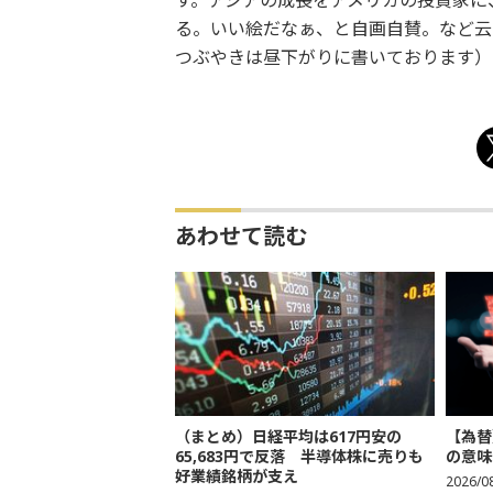
す。アジアの成長をアメリカの投資家に
る。いい絵だなぁ、と自画自賛。など云
つぶやきは昼下がりに書いております）
あわせて読む
（まとめ）日経平均は617円安の
【為替
65,683円で反落 半導体株に売りも
の意味
好業績銘柄が支え
2026/0