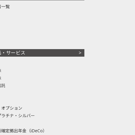
者一覧
品・サービス
株
株
信託
・オプション
プラチナ・シルバー
確定拠出年金（iDeCo）