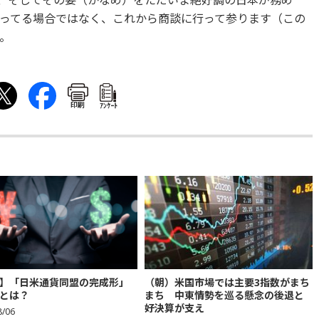
、そしてその要（かなめ）をただいま絶好調の日本が務め
ってる場合ではなく、これから商談に行って参ります（この
。
印刷
ｱﾝｹｰﾄ
】「日米通貨同盟の完成形」
（朝）米国市場では主要3指数がまち
とは？
まち 中東情勢を巡る懸念の後退と
好決算が支え
8/06