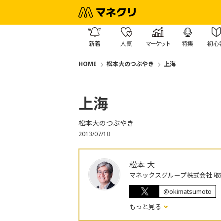
新着
人気
マーケット
特集
初心
HOME
松本大のつぶやき
上海
上海
松本大のつぶやき
2013/07/10
松本 大
マネックスグループ株式会社 取
@okimatsumoto
もっと見る