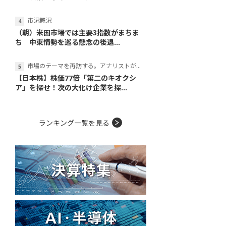
市況概況
（朝）米国市場では主要3指数がまちま
ち 中東情勢を巡る懸念の後退...
市場のテーマを再訪する。アナリストが読み解くテーマの本質
【日本株】株価77倍「第二のキオクシ
ア」を探せ！次の大化け企業を探...
ランキング一覧を見る