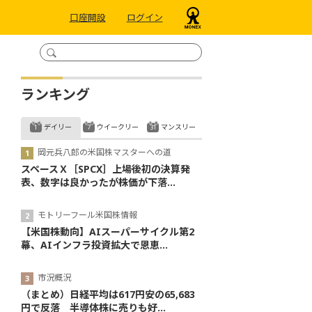
口座開設
ログイン
ランキング
デイリー
ウイークリー
マンスリー
岡元兵八郎の米国株マスターへの道
スペースＸ［SPCX］上場後初の決算発
表、数字は良かったが株価が下落...
モトリーフール米国株情報
【米国株動向】AIスーパーサイクル第2
幕、AIインフラ投資拡大で恩恵...
市況概況
（まとめ）日経平均は617円安の65,683
円で反落 半導体株に売りも好...