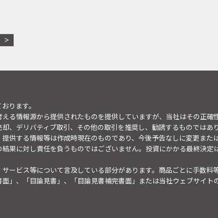
ております。
考える情報源から提供されたものを提供していますが、当社はその正確
売却、デリバティブ取引、その他の取引を推奨し、勧誘するものではあ
。提供する情報等は作成時現在のものであり、今後予告なしに変更また
の結果に対し責任を負うものではございません。投資にかかる最終決定
・サービス等について言及している部分があります。商品ごとに手数料
書面」、「目論見書」、「目論見書補完書面」または当社ウェブサイト