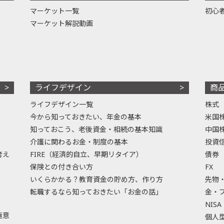
マーケット一覧
初心
マーケット解説動画
ライフデザイン
商
ライフデザイン一覧
株式
今から知っておきたい、年金の基本
米国
知っておこう、老後資金・相続の基本知識
中国
介護に関わるお金・制度の基本
投資
考え
FIRE（経済的自立、早期リタイア）
債券
保険との付き合い方
FX
いくらかかる？教育資金の貯め方、作り方
先物
転職するなら知っておきたい「お金の話」
金・
NISA
極意
個人型