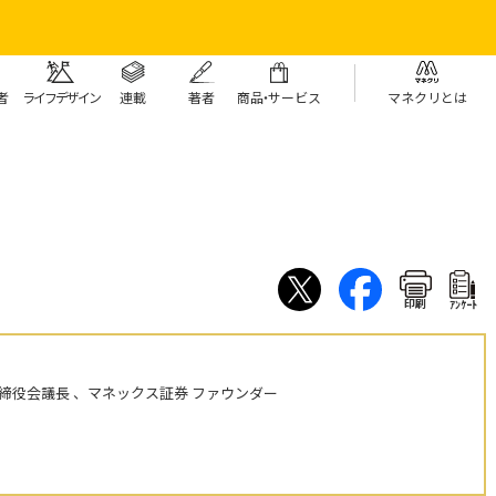
者
ライフデザイン
連載
著者
商
品・
サービス
マネクリとは
印刷
ｱﾝｹｰﾄ
締役会議長 、マネックス証券 ファウンダー