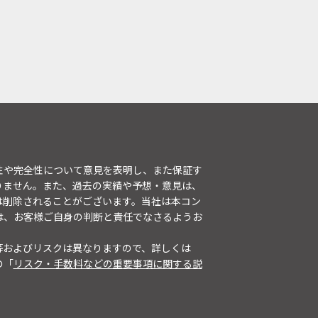
性や完全性について意見を表明し、また保証す
りません。また、過去の実績や予想・意見は、
は削除されることがございます。当社は本コン
は、お客様ご自身の判断と責任でなさるようお
等およびリスクは異なりますので、詳しくは
の「
リスク・手数料などの重要事項に関する説