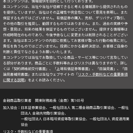
本コンテンツは、情報提供を目的として行っております。
本コンテンツは、当社や当社が信頼できると考える情報源から提供されたもの
を提供していますが、当社はその正確性や完全性について意見を表明し、また
保証するものではございません。有価証券の購入、売却、デリバティブ取引、
その他の取引を推奨し、勧誘するものではありません。また、過去の実績や予
想・意見は、将来の結果を保証するものではございません。提供する情報等は
作成時現在のものであり、今後予告なしに変更または削除されることがござい
ます。当社は本コンテンツの内容に依拠してお客様が取った行動の結果に対し
責任を負うものではございません。投資にかかる最終決定は、お客様ご自身の
判断と責任でなさるようお願いいたします。
本コンテンツでは当社でお取扱している商品・サービス等について言及してい
る部分があります。商品ごとに手数料等およびリスクは異なりますので、詳し
くは「契約締結前交付書面」、「上場有価証券等書面」、「目論見書」、「目
論見書補完書面」または当社ウェブサイトの「
リスク・手数料などの重要事項
に関する説明
」をよくお読みください。
金融商品取引業者 関東財務局長（金商）第165号
日本証券業協会、一般社団法人 第二種金融商品取引業協会、一般社
団法人 金融先物取引業協会、
一般社団法人 日本暗号資産等取引業協会、一般社団法人 資産運用業
協会
リスク・手数料などの重要事項