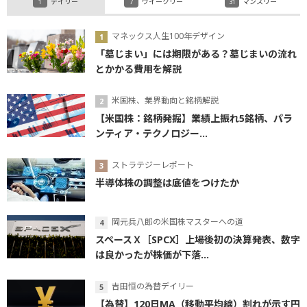
デイリー
ウイークリー
マンスリー
マネックス人生100年デザイン
「墓じまい」には期限がある？墓じまいの流れ
とかかる費用を解説
米国株、業界動向と銘柄解説
【米国株：銘柄発掘】業績上振れ5銘柄、パラ
ンティア・テクノロジー...
ストラテジーレポート
半導体株の調整は底値をつけたか
岡元兵八郎の米国株マスターへの道
スペースＸ［SPCX］上場後初の決算発表、数字
は良かったが株価が下落...
吉田恒の為替デイリー
【為替】120日MA（移動平均線）割れが示す円