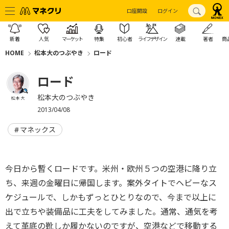
口座開設
ログイン
新着
人気
マーケット
特集
初心者
ライフデザイン
連載
著者
商
HOME
松本大のつぶやき
ロード
ロード
松本大のつぶやき
松本 大
2013/04/08
マネックス
今日から暫くロードです。米州・欧州５つの空港に降り立
ち、来週の金曜日に帰国します。案外タイトでヘビーなス
ケジュールで、しかもずっとひとりなので、今まで以上に
出で立ちや装備品に工夫をしてみました。通常、通気を考
えて革底の靴しか履かないのですが、空港などで移動する