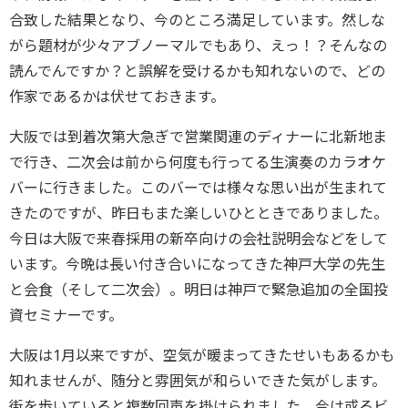
合致した結果となり、今のところ満足しています。然しな
がら題材が少々アブノーマルでもあり、えっ！？そんなの
読んでんですか？と誤解を受けるかも知れないので、どの
作家であるかは伏せておきます。
大阪では到着次第大急ぎで営業関連のディナーに北新地ま
で行き、二次会は前から何度も行ってる生演奏のカラオケ
バーに行きました。このバーでは様々な思い出が生まれて
きたのですが、昨日もまた楽しいひとときでありました。
今日は大阪で来春採用の新卒向けの会社説明会などをして
います。今晩は長い付き合いになってきた神戸大学の先生
と会食（そして二次会）。明日は神戸で緊急追加の全国投
資セミナーです。
大阪は1月以来ですが、空気が暖まってきたせいもあるかも
知れませんが、随分と雰囲気が和らいできた気がします。
街を歩いていると複数回声を掛けられました。今は或るビ