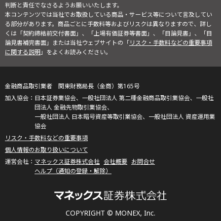
判断と責任でなさるようお願いいたします。
本コンテンツでは当社でお取扱している商品・サービス等について言及してい
る部分があります。商品ごとに手数料等およびリスクは異なりますので、詳し
くは「契約締結前交付書面」、「上場有価証券等書面」、「目論見書」、「目
論見書補完書面」または当社ウェブサイトの「
リスク・手数料などの重要事項
に関する説明
」をよくお読みください。
金融商品取引業者 関東財務局長（金商）第165号
日本証券業協会、一般社団法人 第二種金融商品取引業協会、一般社
団法人 金融先物取引業協会、
一般社団法人 日本暗号資産等取引業協会、一般社団法人 資産運用業
協会
リスク・手数料などの重要事項
個人情報のお取り扱いについて
マネックス証券株式会社
会社概要
お問合せ
ヘルプ（通知の登録・解除）
COPYRIGHT © MONEX, Inc.