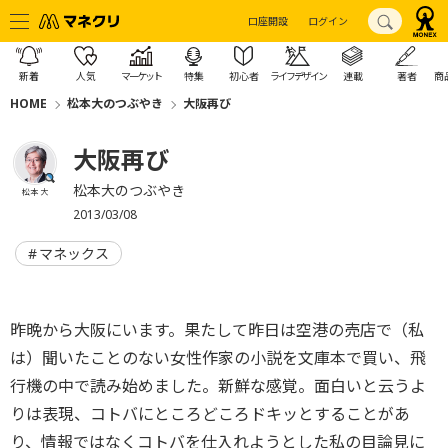
口座開設
ログイン
新着
人気
マーケット
特集
初心者
ライフデザイン
連載
著者
商
HOME
松本大のつぶやき
大阪再び
大阪再び
松本大のつぶやき
松本 大
2013/03/08
マネックス
昨晩から大阪にいます。果たして昨日は空港の売店で（私
は）聞いたことのない女性作家の小説を文庫本で買い、飛
行機の中で読み始めました。新鮮な感覚。面白いと云うよ
りは表現、コトバにところどころドキッとすることがあ
り、情報ではなくコトバを仕入れようとした私の目論見に