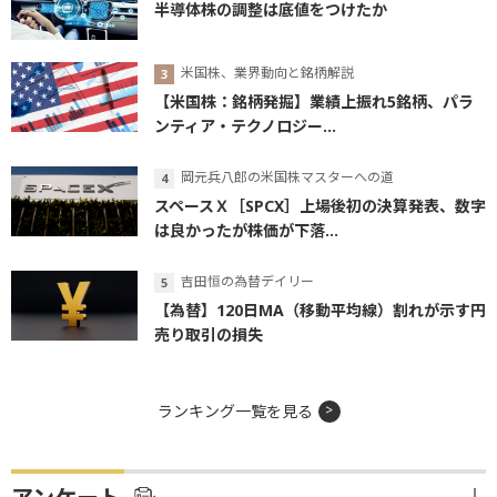
半導体株の調整は底値をつけたか
米国株、業界動向と銘柄解説
【米国株：銘柄発掘】業績上振れ5銘柄、パラ
ンティア・テクノロジー...
岡元兵八郎の米国株マスターへの道
スペースＸ［SPCX］上場後初の決算発表、数字
は良かったが株価が下落...
吉田恒の為替デイリー
【為替】120日MA（移動平均線）割れが示す円
売り取引の損失
ランキング一覧を見る