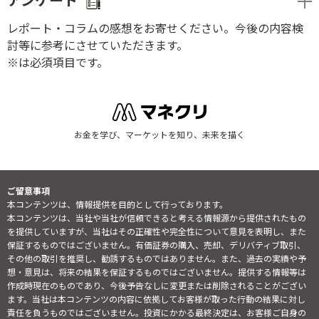
アンケート
レポート・コラムの感想をお寄せください。今後の内容検
討等に参考にさせていただきます。
※は必須項目です。
お金を学び、マーケットを知り、未来を描く
ご留意事項
本コンテンツは、情報提供を目的として行っております。
本コンテンツは、当社や当社が信頼できると考える情報源から提供されたもの
を提供していますが、当社はその正確性や完全性について意見を表明し、また
保証するものではございません。有価証券の購入、売却、デリバティブ取引、
その他の取引を推奨し、勧誘するものではありません。また、過去の実績や予
想・意見は、将来の結果を保証するものではございません。提供する情報等は
作成時現在のものであり、今後予告なしに変更または削除されることがござい
ます。当社は本コンテンツの内容に依拠してお客様が取った行動の結果に対し
責任を負うものではございません。投資にかかる最終決定は、お客様ご自身の