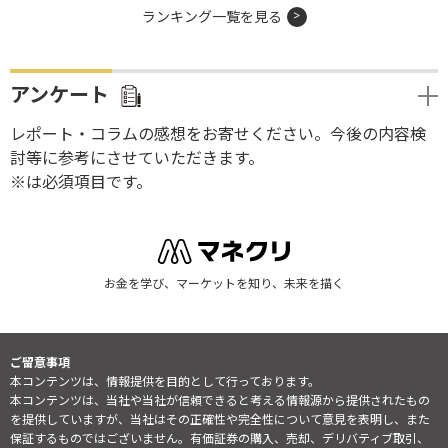
ランキング一覧を見る
アンケート
レポート・コラムの感想をお寄せください。今後の内容検
討等に参考にさせていただきます。
※は必須項目です。
お金を学び、マーケットを知り、未来を描く
ご留意事項
本コンテンツは、情報提供を目的として行っております。
本コンテンツは、当社や当社が信頼できると考える情報源から提供されたもの
を提供していますが、当社はその正確性や完全性について意見を表明し、また
保証するものではございません。有価証券の購入、売却、デリバティブ取引、