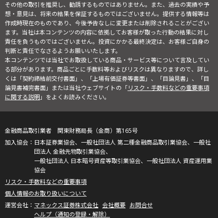
その他の取引を推奨し、勧誘するものではありません。また、過去の実績や予
想・意見は、将来の結果を保証するものではございません。提供する情報等は
作成時現在のものであり、今後予告なしに変更または削除されることがござい
ます。当社は本コンテンツの内容に依拠してお客様が取った行動の結果に対し
責任を負うものではございません。投資にかかる最終決定は、お客様ご自身の
判断と責任でなさるようお願いいたします。
本コンテンツでは当社でお取扱している商品・サービス等について言及してい
る部分があります。商品ごとに手数料等およびリスクは異なりますので、詳し
くは「契約締結前交付書面」、「上場有価証券等書面」、「目論見書」、「目
論見書補完書面」または当社ウェブサイトの「
リスク・手数料などの重要事項
に関する説明
」をよくお読みください。
金融商品取引業者 関東財務局長（金商）第165号
日本証券業協会、一般社団法人 第二種金融商品取引業協会、一般社
団法人 金融先物取引業協会、
一般社団法人 日本暗号資産等取引業協会、一般社団法人 資産運用業
協会
リスク・手数料などの重要事項
個人情報のお取り扱いについて
マネックス証券株式会社
会社概要
お問合せ
ヘルプ（通知の登録・解除）