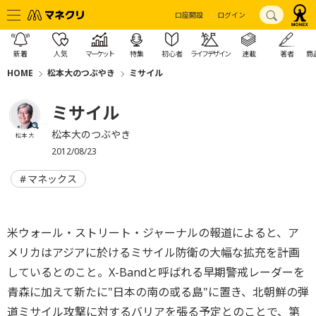
口座開設
ログイン
新着
人気
マーケット
特集
初心者
ライフデザイン
連載
著者
商
HOME
松本大のつぶやき
ミサイル
ミサイル
松本大のつぶやき
松本 大
2012/08/23
マネックス
米ウォール・ストリート・ジャーナルの報道によると、ア
メリカはアジアに於けるミサイル防衛の大幅な拡充を計画
しているとのこと。X-Bandと呼ばれる早期警戒レーダーを
青森に加えて新たに"日本の南の或る島"に置き、北朝鮮の弾
道ミサイル攻撃に対するバリアを張る予定とのことで、第