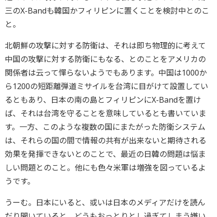
三のX-Bandも韓国かフィリピンに置くことを検討中とのこ
と。
北朝鮮の攻撃に対する防衛は、それは即ち物理的に考えて
中国の攻撃に対する防衛にもなる、とのことをアメリカの
関係者は云って憚らないようでもあります。中国は1000か
ら1200の短距離弾道ミサイルを台湾に目がけて設置してい
るともあり、日本の南の島とフィリピンにX-Bandを置け
ば、それは台湾を守ることを意味しているとも書いていま
す。一方、このような複数の国にまたがった防衛システム
は、それらの国の間で情報の共有が出来ないと期待される
効果を発揮できないとのことで、最近の日韓の問題は悩ま
しい問題とのこと。他にも色々米軍は増強を図っているよ
うです。
うーむ。日本にいると、或いは日本のメディアだけを読ん
だり聞いていると、どうもおっとりとし過ぎてしまう嫌い