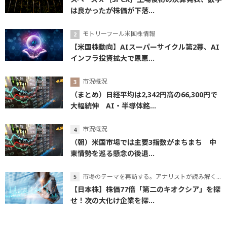
は良かったが株価が下落...
モトリーフール米国株情報
【米国株動向】AIスーパーサイクル第2幕、AI
インフラ投資拡大で恩恵...
市況概況
（まとめ）日経平均は2,342円高の66,300円で
大幅続伸 AI・半導体銘...
市況概況
（朝）米国市場では主要3指数がまちまち 中
東情勢を巡る懸念の後退...
市場のテーマを再訪する。アナリストが読み解くテーマの本質
【日本株】株価77倍「第二のキオクシア」を探
せ！次の大化け企業を探...