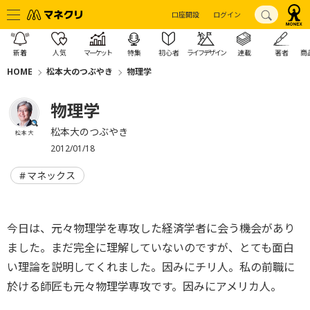
口座開設
ログイン
新着
人気
マーケット
特集
初心者
ライフデザイン
連載
著者
商
HOME
松本大のつぶやき
物理学
物理学
松本大のつぶやき
松本 大
2012/01/18
マネックス
今日は、元々物理学を専攻した経済学者に会う機会があり
ました。まだ完全に理解していないのですが、とても面白
い理論を説明してくれました。因みにチリ人。私の前職に
於ける師匠も元々物理学専攻です。因みにアメリカ人。