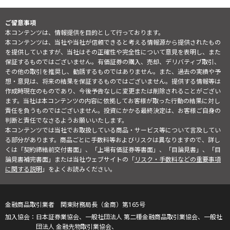
ご留意事項
本コンテンツは、情報提供を目的として行っております。
本コンテンツは、当社や当社が信頼できると考える情報源から提供されたもの
を提供していますが、当社はその正確性や完全性について意見を表明し、また
保証するものではございません。有価証券の購入、売却、デリバティブ取引、
その他の取引を推奨し、勧誘するものではありません。また、過去の実績や予
想・意見は、将来の結果を保証するものではございません。提供する情報等は
作成時現在のものであり、今後予告なしに変更または削除されることがござい
ます。当社は本コンテンツの内容に依拠してお客様が取った行動の結果に対し
責任を負うものではございません。投資にかかる最終決定は、お客様ご自身の
判断と責任でなさるようお願いいたします。
本コンテンツでは当社でお取扱している商品・サービス等について言及してい
る部分があります。商品ごとに手数料等およびリスクは異なりますので、詳し
くは「契約締結前交付書面」、「上場有価証券等書面」、「目論見書」、「目
論見書補完書面」または当社ウェブサイトの「
リスク・手数料などの重要事項
に関する説明
」をよくお読みください。
金融商品取引業者 関東財務局長（金商）第165号
日本証券業協会、一般社団法人 第二種金融商品取引業協会、一般社
団法人 金融先物取引業協会、