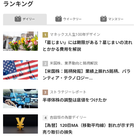
ランキング
デイリー
ウイークリー
マンスリー
マネックス人生100年デザイン
「墓じまい」には期限がある？墓じまいの流れ
とかかる費用を解説
米国株、業界動向と銘柄解説
【米国株：銘柄発掘】業績上振れ5銘柄、パラ
ンティア・テクノロジー...
ストラテジーレポート
半導体株の調整は底値をつけたか
吉田恒の為替デイリー
【為替】120日MA（移動平均線）割れが示す円
売り取引の損失