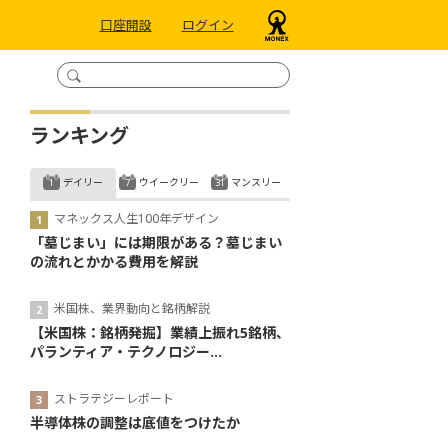
口座開設
ログイン
ランキング
デイリー
ウイークリー
マンスリー
マネックス人生100年デザイン
「墓じまい」には期限がある？墓じまい
の流れとかかる費用を解説
米国株、業界動向と銘柄解説
【米国株：銘柄発掘】業績上振れ5銘柄、
パランティア・テクノロジー...
ストラテジーレポート
半導体株の調整は底値をつけたか