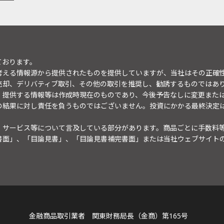
ております。
考える情報源から提供されたものを提供していますが、当社はその正確
売却、デリバティブ取引、その他の取引を推奨し、勧誘するものではあ
。提供する情報等は作成時現在のものであり、今後予告なしに変更また
の結果に対し責任を負うものではございません。投資にかかる最終決定
・サービス等について言及している部分があります。商品ごとに手数料
書面」、「目論見書」、「目論見書補完書面」または当社ウェブサイト
金融商品取引業者 関東財務局長（金商）第165号