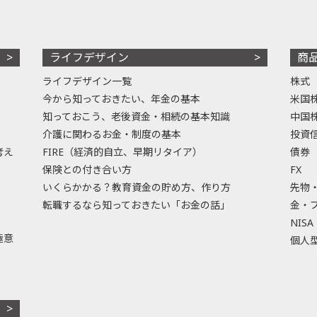
ライフデザイン
商
ライフデザイン一覧
株式
今から知っておきたい、年金の基本
米国
知っておこう、老後資金・相続の基本知識
中国
介護に関わるお金・制度の基本
投資
考え
FIRE（経済的自立、早期リタイア）
債券
保険との付き合い方
FX
いくらかかる？教育資金の貯め方、作り方
先物
転職するなら知っておきたい「お金の話」
金・
NISA
極意
個人型