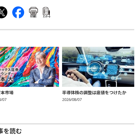
印刷
ｱﾝｹｰﾄ
資本市場
半導体株の調整は底値をつけたか
8/07
2026/08/07
事を読む