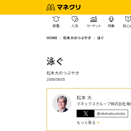
新着
人気
マーケット
特集
初心
HOME
松本大のつぶやき
泳ぐ
泳ぐ
松本大のつぶやき
2008/08/05
松本 大
マネックスグループ株式会社 取
@okimatsumoto
もっと見る