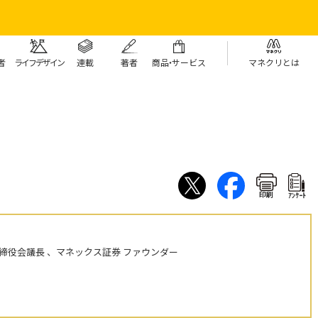
者
ライフデザイン
連載
著者
商
品・
サービス
マネクリとは
印刷
ｱﾝｹｰﾄ
締役会議長 、マネックス証券 ファウンダー