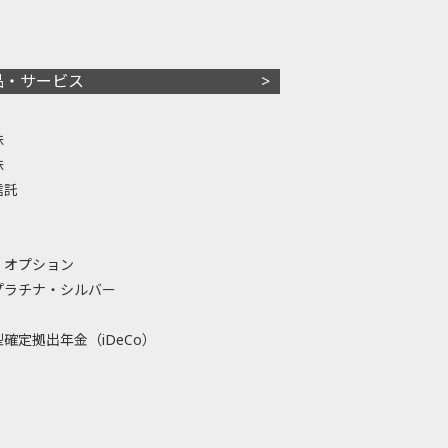
品・サービス
株
株
信託
・オプション
プラチナ・シルバー
確定拠出年金（iDeCo）